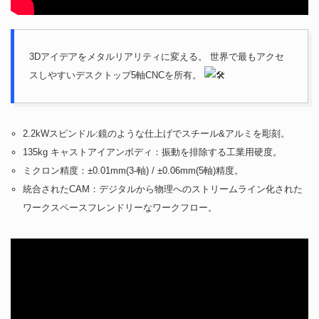
3Dアイデアをメタルリアリティに変える。 世界で最もアクセ
スしやすいデスクトップ5軸CNCを所有。
2.2kWスピンドル:鏡のような仕上げでスチール&アルミを彫刻。
135kg キャストアイアンボディ：振動を排除する工業用硬度。
ミクロン精度：±0.01mm(3-軸) / ±0.06mm(5軸)精度。
統合されたCAM：デジタルから物理へのストリームライン化された
ワークスペースフレンドリーなワークフロー。