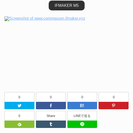
IFMAKER M5
0
0
0
0
Twitter
Facebook
はてなブッ
0
Share
LINEで送る
Feedly
Tumblr
LINEで送る