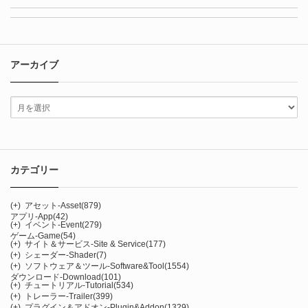
アーカイブ
カテゴリー
(+)
アセット-Asset
(879)
アプリ-App
(42)
(+)
イベント-Event
(279)
ゲーム-Game
(54)
(+)
サイト＆サービス-Site & Service
(177)
(+)
シェーダー-Shader
(7)
(+)
ソフトウェア＆ツール-Software&Tool
(1554)
ダウンロード-Download
(101)
(+)
チュートリアル-Tutorial
(534)
(+)
トレーラー-Trailer
(399)
(+)
プラグイン＆アドオン-Plugin&Addon
(1329)