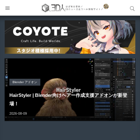
サイト内検索
サイト内検索
メイキング
Blender アドオン
Blender アドオン
Maya プラグイン
Unreal Engine アセット
GPT-Live × UE5 VR | 会話して触れて反応するAIキャラク
HairStyler | Blender向けヘアー作成支援アドオンが新登
Buldozer | Blender向けリトポロジーツールセットアドオ
ター！...
場！
ン！
Gizmify Media Plane 2 | MP4・AVI・MKV・MOVな...
Material Parameter Manager | Unreal Engi...
2026-08-09
2026-08-09
2026-08-09
2026-08-08
2026-08-07