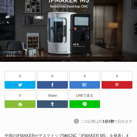
0
0
0
0
Twitter
Facebook
はてなブッ
0
Share
LINEで送る
Feedly
Tumblr
LINEで送る
この記事は約
1分1秒
で読めます
中国のIFMAKERがデスクトップ5軸CNC「IFMAKER M5」を発表しま