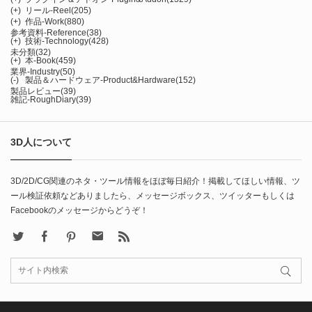
(+)
リール-Reel
(205)
(+)
作品-Work
(880)
参考資料-Reference
(38)
(+)
技術-Technology
(428)
未分類
(32)
(+)
本-Book
(459)
業界-Industry
(50)
(-)
製品＆ハードウェア-Product&Hardware
(152)
製品レビュー
(39)
雑記-RoughDiary
(39)
3D人について
3D/2D/CG関連のネタ・ツール情報をほぼ毎日紹介！掲載してほしい情報、ツ
ール検証依頼などありましたら、メッセージボックス、ツイッターもしくは
Facebookのメッセージからどうぞ！
X
Facebook
Pinterest
Contact
rss