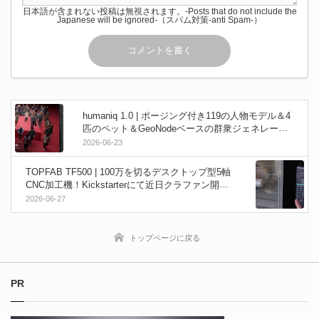
日本語が含まれない投稿は無視されます。-Posts that do not include the
Japanese will be ignored-（スパム対策-anti Spam-）
humaniq 1.0 | ポージング付き119の人物モデル＆4
匹のペット＆GeoNodeベースの群衆ジェネレータ
ーを収録したBlender向けヒューマンアセットライ
2026-06-23
ブラリー！
TOPFAB TF500 | 100万を切るデスクトップ型5軸
CNC加工機！Kickstarterにて近日クラファン開始
予定！レビュー動画なども公開中！
2026-06-27
トップページに戻る
PR