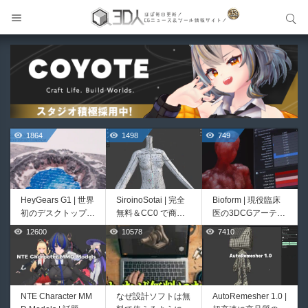
サイト内検索
サイト内検索
1864
1498
749
HeyGears G1 | 世界
SiroinoSotai | 完全
Bioform | 現役臨床
初のデスクトップ型
無料＆CC0 で商用
医の3DCGアーティ
フルカラー3D＆UV
利用OKなVRChat向
ストが実際の解剖学
12600
10578
7410
579
481
統合型プリンターが
け共通素体3Dモデ
に基づいて構築した
登場！
ルが正式リリース！
プロシージャルな生
程よいポリ数＆トポ
物学的Blenderマテ
ロジーにも注目！
リアルアセットアド
オン！無料お試し版
NTE Character MM
なぜ設計ソフトは無
AutoRemesher 1.0 |
cvELD Schematic V
Unityエフェクトレ
もあるよ！