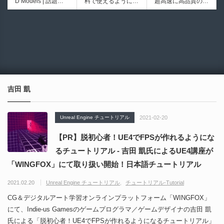
D Models | 話題の
料で使えるようにな
超高速に高品質のク
iew | Softimageライ
シピブック パーツ
ゲーム『NTE（Nev
ったのか──3D-CA
ワッドポリゴンでリ
クかつNukeの利便
を組み合わせて作れ
6928
6013
erness to Evernes
D民主化の40年史 |
メッシュ可能なオー
性も兼ね備えた階層
る | ktk.kumamoto氏
s）』のキャラクタ
3D-CADはなぜ0円
プンソースツール！
ノードビューをBle
によるUnity向けエ
ー3Dモデルが公式
で使える時代になっ
MITライセンスとな
nderに実装するア
フェクト教本が202
から無料配布中！M
たのか？ CAD民主
り正式バージョンが
ドオンが登場！夏季
6年7月13日に発
MD（PMX）形式！
化の歴史を振り返る
公開！
限定セール中！
売！
How I Built a Duelin
Blender Buddy | AP
動画をFabSceneが
g Retractable Light
Iキー不要！Llama.c
公開！
saber V4 | 決闘も可
ppを採用し完全に
吉田 凱
能な伸縮式ライトセ
ローカル動作！Ble
ーバーの開発メイキ
nderのドキュメン
ング映像！
トを網羅したBlend
Unreal Engine チュートリアル
2021-02-20
er向けAIエージェン
ト！無料公開！ by
【PR】脱初心者！UE4でFPSが作れるようにな
CGMatter
るチュートリアル - 吉田 凱氏によるUE4講座が
「WINGFOX」にて取り扱い開始！日本語チュートリアル
2021.02.20
Unreal Engine チュートリアル
チュートリアル-Tutorial
CG＆デジタルアート学習オンラインプラットフォーム「WINGFOX」
にて、Indie-us Gamesのゲームプログラマ／ゲームデザイナの吉田 凱
氏による「脱初心者！UE4でFPSが作れるようになるチュートリアル」