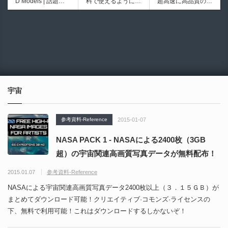
D Models | 話題の
料で使えるようにな
超高速に高品質のク
ブループリントライ
イプ形状を構築出来
ゲーム『NTE（Nev
ったのか──3D-CA
ワッドポリゴンでリ
ブラリやエディタス
るUnreal Engine 5
6934
6018
erness to Evernes
D民主化の40年史 |
メッシュ可能なオー
クリプト API の機
向けパイプ構築制御
s）』のキャラクタ
3D-CADはなぜ0円
プンソースツール！
能不足を補う無料＆
システムプラグイ
ー3Dモデルが公式
で使える時代になっ
MITライセンスとな
オープンソースのU
ン！
から無料配布中！M
たのか？ CAD民主
り正式バージョンが
nreal Engine 5プラ
MD（PMX）形式！
化の歴史を振り返る
公開！
グイン！
How I Built a Duelin
Blender Buddy | AP
動画をFabSceneが
g Retractable Light
Iキー不要！Llama.c
公開！
saber V4 | 決闘も可
ppを採用し完全に
宇宙
能な伸縮式ライトセ
ローカル動作！Ble
ーバーの開発メイキ
nderのドキュメン
ング映像！
トを網羅したBlend
参考資料-Reference
2015-01-07
er向けAIエージェン
ト！無料公開！ by
NASA PACK 1 - NASAによる2400枚（3GB
CGMatter
超）の宇宙関連高画質写真データが無料配布！
2015.01.07
参考資料-Reference
NASAによる宇宙関連高画質写真データ2400枚以上（３．１５ＧＢ）が
まとめてダウンロード可能！クリエイティブ·コモンズ·ライセンスの
下、無料で利用可能！これはダウンロードするしかないぞ！