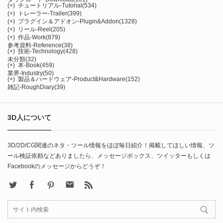
(+)
チュートリアル-Tutorial
(534)
(+)
トレーラー-Trailer
(399)
(+)
プラグイン＆アドオン-Plugin&Addon
(1328)
(+)
リール-Reel
(205)
(+)
作品-Work
(879)
参考資料-Reference
(38)
(+)
技術-Technology
(428)
未分類
(32)
(+)
本-Book
(459)
業界-Industry
(50)
(+)
製品＆ハードウェア-Product&Hardware
(152)
雑記-RoughDiary
(39)
3D人について
3D/2D/CG関連のネタ・ツール情報をほぼ毎日紹介！掲載してほしい情報、ツ
ール検証依頼などありましたら、メッセージボックス、ツイッターもしくは
Facebookのメッセージからどうぞ！
X
Facebook
Pinterest
Contact
rss