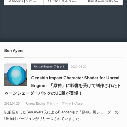
D Models | 話題の
料で使えるようにな
超高速に高品質のク
ブループリントライ
イプ形状を構築出来
ゲーム『NTE（Nev
ったのか──3D-CA
ワッドポリゴンでリ
ブラリやエディタス
るUnreal Engine 5
6934
6018
erness to Evernes
D民主化の40年史 |
メッシュ可能なオー
クリプト API の機
向けパイプ構築制御
s）』のキャラクタ
3D-CADはなぜ0円
プンソースツール！
能不足を補う無料＆
システムプラグイ
ー3Dモデルが公式
で使える時代になっ
MITライセンスとな
オープンソースのU
ン！
から無料配布中！M
たのか？ CAD民主
り正式バージョンが
nreal Engine 5プラ
MD（PMX）形式！
化の歴史を振り返る
公開！
グイン！
How I Built a Duelin
Blender Buddy | AP
動画をFabSceneが
g Retractable Light
Iキー不要！Llama.c
公開！
saber V4 | 決闘も可
ppを採用し完全に
Ben Ayers
能な伸縮式ライトセ
ローカル動作！Ble
ーバーの開発メイキ
nderのドキュメン
ング映像！
トを網羅したBlend
Unreal Engine アセット
2022-04-20
er向けAIエージェン
ト！無料公開！ by
Genshin Impact Character Shader for Unreal
CGMatter
Engine - 『原神』に影響を受けて制作されたト
ゥーンシェーダーパックのUE版が登場！
2022.04.20
Unreal Engine アセット
アセット-Asset
以前紹介したBen Ayers氏によるBlender向け『原神』風シェーダーの
UE向けバージョンがリリースされていました。