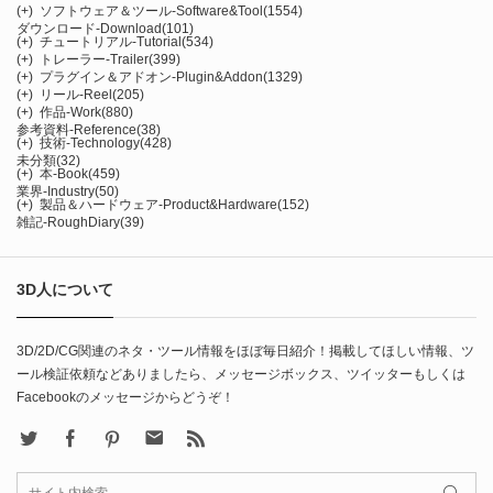
(+)
ソフトウェア＆ツール-Software&Tool
(1554)
ダウンロード-Download
(101)
(+)
チュートリアル-Tutorial
(534)
(+)
トレーラー-Trailer
(399)
(+)
プラグイン＆アドオン-Plugin&Addon
(1329)
(+)
リール-Reel
(205)
(+)
作品-Work
(880)
参考資料-Reference
(38)
(+)
技術-Technology
(428)
未分類
(32)
(+)
本-Book
(459)
業界-Industry
(50)
(+)
製品＆ハードウェア-Product&Hardware
(152)
雑記-RoughDiary
(39)
3D人について
3D/2D/CG関連のネタ・ツール情報をほぼ毎日紹介！掲載してほしい情報、ツ
ール検証依頼などありましたら、メッセージボックス、ツイッターもしくは
Facebookのメッセージからどうぞ！
X
Facebook
Pinterest
Contact
rss