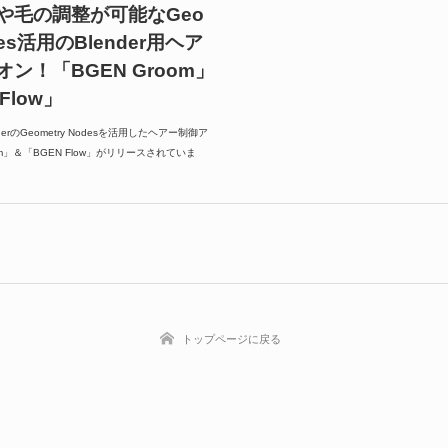
や毛の調整が可能なGeo
odes活用のBlender用ヘア
ン！「BGEN Groom」
Flow」
derのGeometry Nodesを活用したヘアー制御ア
om」＆「BGEN Flow」がリリースされていま
トップページに戻る