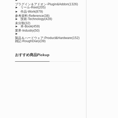
プラグイン＆アドオン-Plugin&Addon
(1326)
►
リール-Reel
(205)
►
作品-Work
(879)
参考資料-Reference
(38)
►
技術-Technology
(428)
未分類
(32)
►
本-Book
(459)
業界-Industry
(50)
►
製品＆ハードウェア-Product&Hardware
(152)
雑記-RoughDiary
(39)
おすすめ商品Pickup