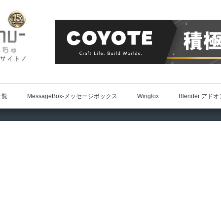
一覧
MessageBox-メッセージボックス
Wingfox
Blender アド