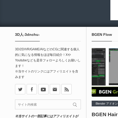
3D人-3dnchu-
BGEN Flow
3D/2D/VR/GAME/AIなどのCGに関連する個人
的に気になる情報をほぼ毎日紹介！Xや
Youtubeなども是非フォローよろしくお願いし
ます！
※当サイトのリンクにはアフィリエイトを含
みます
X
Facebook
Youtube
Contact
rss
Blender アドオン
BGEN Hai
※当サイトの一部記事にはアフィリエイトが