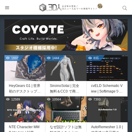
サイト内検索
サイト内検索
1837
1444
831
HeyGears G1 | 世界
SiroinoSotai | 完全
cvELD Schematic V
初のデスクトップ型
無料＆CC0 で商用
iew | Softimageライ
フルカラー3D＆UV
利用OKなVRChat向
クかつNukeの利便
12589
10564
7393
729
457
統合型プリンターが
け共通素体3Dモデ
性も兼ね備えた階層
登場！
ルが正式リリース！
ノードビューをBle
程よいポリ数＆トポ
nderに実装するア
ロジーにも注目！
ドオンが登場！夏季
限定セール中！
NTE Character MM
なぜ設計ソフトは無
AutoRemesher 1.0 |
Bioform | 現役臨床
Unityエフェクトレ