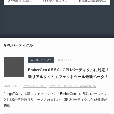
D Models | 話題の
料で使えるようにな
超高速に高品質のク
医の3DCGアーティ
シピブック パーツ
ゲーム『NTE（Nev
ったのか──3D-CA
ワッドポリゴンでリ
ストが実際の解剖学
を組み合わせて作れ
6924
6008
erness to Evernes
D民主化の40年史 |
メッシュ可能なオー
に基づいて構築した
る | ktk.kumamoto氏
s）』のキャラクタ
3D-CADはなぜ0円
プンソースツール！
プロシージャルな生
によるUnity向けエ
ー3Dモデルが公式
で使える時代になっ
MITライセンスとな
物学的Blenderマテ
フェクト教本が202
から無料配布中！M
たのか？ CAD民主
り正式バージョンが
リアルアセットアド
6年7月13日に発
MD（PMX）形式！
化の歴史を振り返る
公開！
オン！無料お試し版
売！
How I Built a Duelin
Blender Buddy | AP
動画をFabSceneが
もあるよ！
g Retractable Light
Iキー不要！Llama.c
公開！
saber V4 | 決闘も可
ppを採用し完全に
GPUパーティクル
能な伸縮式ライトセ
ローカル動作！Ble
ーバーの開発メイキ
nderのドキュメン
ング映像！
トを網羅したBlend
エフェクト ソフト
2020-07-17
er向けAIエージェン
ト！無料公開！ by
EmberGen 0.5.5.0 - GPUパーティクルに対応！
CGMatter
新リアルタイムエフェクトツール最新ベータ！
2020.07.17
エフェクト ソフト
ソフトウェア＆ツール-Software&Tool
JangaFXによる新エフェクトソフト「EmberGen」のβ版のバージョン
0.5.5.0が予告通りリリースされました。GPUパーティクル生成機能が
搭載！