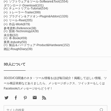
(+)
ソフトウェア＆ツール-Software&Tool
(1554)
ダウンロード-Download
(101)
(+)
チュートリアル-Tutorial
(534)
(+)
トレーラー-Trailer
(399)
(+)
プラグイン＆アドオン-Plugin&Addon
(1326)
(+)
リール-Reel
(205)
(+)
作品-Work
(879)
参考資料-Reference
(38)
(+)
技術-Technology
(428)
未分類
(32)
(+)
本-Book
(459)
業界-Industry
(50)
(+)
製品＆ハードウェア-Product&Hardware
(152)
雑記-RoughDiary
(39)
3D人について
3D/2D/CG関連のネタ・ツール情報をほぼ毎日紹介！掲載してほしい情報、ツ
ール検証依頼などありましたら、メッセージボックス、ツイッターもしくは
Facebookのメッセージからどうぞ！
X
Facebook
Pinterest
Contact
rss