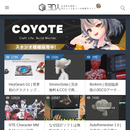
サイト内検索
サイト内検索
1795
1595
775
HeyGears G1 | 世界
SiroinoSotai | 完全
Bioform | 現役臨床
初のデスクトップ型
無料＆CC0 で商用
医の3DCGアーティ
フルカラー3D＆UV
利用OKなVRChat向
ストが実際の解剖学
12619
10587
7430
518
414
統合型プリンターが
け共通素体3Dモデ
に基づいて構築した
登場！
ルが正式リリース！
プロシージャルな生
程よいポリ数＆トポ
物学的Blenderマテ
ロジーにも注目！
リアルアセットアド
オン！無料お試し版
NTE Character MM
なぜ設計ソフトは無
AutoRemesher 1.0 |
Unityエフェクトレ
Directive Utilities |
もあるよ！