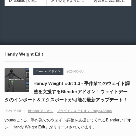
D Models | 話題の
料で使えるようにな
超高速に高品質のク
シピブック パーツ
ブループリントライ
ゲーム『NTE（Nev
ったのか──3D-CA
ワッドポリゴンでリ
を組み合わせて作れ
ブラリやエディタス
6931
6017
erness to Evernes
D民主化の40年史 |
メッシュ可能なオー
る | ktk.kumamoto氏
クリプト API の機
s）』のキャラクタ
3D-CADはなぜ0円
プンソースツール！
によるUnity向けエ
能不足を補う無料＆
ー3Dモデルが公式
で使える時代になっ
MITライセンスとな
フェクト教本が202
オープンソースのU
から無料配布中！M
たのか？ CAD民主
り正式バージョンが
6年7月13日に発
nreal Engine 5プラ
MD（PMX）形式！
化の歴史を振り返る
公開！
売！
グイン！
How I Built a Duelin
Blender Buddy | AP
動画をFabSceneが
g Retractable Light
Iキー不要！Llama.c
公開！
saber V4 | 決闘も可
ppを採用し完全に
Handy Weight Edit
能な伸縮式ライトセ
ローカル動作！Ble
ーバーの開発メイキ
nderのドキュメン
ング映像！
トを網羅したBlend
Blender アドオン
2024-03-08
er向けAIエージェン
ト！無料公開！ by
Handy Weight Edit 1.3 - 手作業でのウェイト調
CGMatter
整を支援するBlenderアドオン！ウェイトデー
タのインポート＆エクスポートが可能な最新アップデート！
2024.03.08
Blender アドオン
プラグイン＆アドオン-Plugin&Addon
youngによる、手作業でのウェイト調整を支援してくれるBlenderアドオ
ン「Handy Weight Edit」がリリースされています。