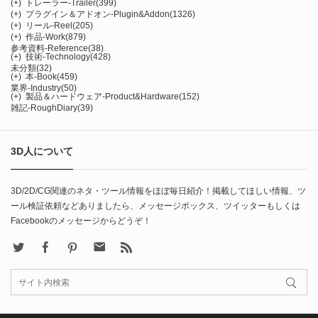
(+)
トレーラー-Trailer
(399)
(+)
プラグイン＆アドオン-Plugin&Addon
(1326)
(+)
リール-Reel
(205)
(+)
作品-Work
(879)
参考資料-Reference
(38)
(+)
技術-Technology
(428)
未分類
(32)
(+)
本-Book
(459)
業界-Industry
(50)
(+)
製品＆ハードウェア-Product&Hardware
(152)
雑記-RoughDiary
(39)
3D人について
3D/2D/CG関連のネタ・ツール情報をほぼ毎日紹介！掲載してほしい情報、ツ
ール検証依頼などありましたら、メッセージボックス、ツイッターもしくは
Facebookのメッセージからどうぞ！
X
Facebook
Pinterest
Contact
rss