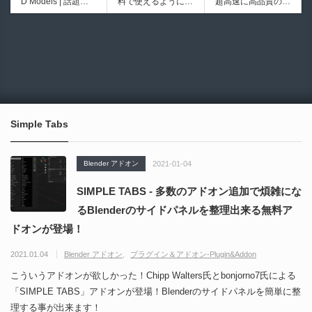
D Models | 話題の
料で使えるようにな
超高速に高品質のク
シピブック パーツ
ブループリントライ
ゲーム『NTE（Nev
ったのか──3D-CA
ワッドポリゴンでリ
を組み合わせて作れ
ブラリやエディタス
6932
6017
erness to Evernes
D民主化の40年史 |
メッシュ可能なオー
る | ktk.kumamoto氏
クリプト API の機
s）』のキャラクタ
3D-CADはなぜ0円
プンソースツール！
によるUnity向けエ
能不足を補う無料＆
ー3Dモデルが公式
で使える時代になっ
MITライセンスとな
フェクト教本が202
オープンソースのU
から無料配布中！M
たのか？ CAD民主
り正式バージョンが
6年7月13日に発
nreal Engine 5プラ
MD（PMX）形式！
化の歴史を振り返る
公開！
売！
グイン！
How I Built a Duelin
Blender Buddy | AP
動画をFabSceneが
g Retractable Light
Iキー不要！Llama.c
公開！
saber V4 | 決闘も可
ppを採用し完全に
Simple Tabs
能な伸縮式ライトセ
ローカル動作！Ble
ーバーの開発メイキ
nderのドキュメン
ング映像！
トを網羅したBlend
Blender アドオン
2021-01-04
er向けAIエージェン
ト！無料公開！ by
SIMPLE TABS - 多数のアドオン追加で煩雑にな
CGMatter
るBlenderのサイドパネルを整理出来る無料ア
ドオンが登場！
2021.01.04
Blender アドオン
プラグイン＆アドオン-Plugin&Addon
こういうアドオンが欲しかった！Chipp Walters氏とbonjorno7氏による
「SIMPLE TABS」アドオンが登場！Blenderのサイドパネルを簡単に整
理する事が出来ます！