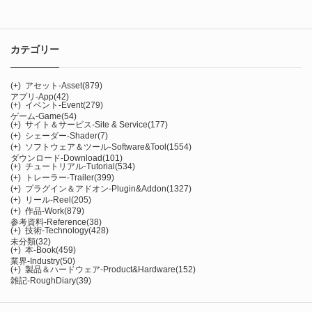
カテゴリー
(+)
アセット-Asset
(879)
アプリ-App
(42)
(+)
イベント-Event
(279)
ゲーム-Game
(54)
(+)
サイト＆サービス-Site & Service
(177)
(+)
シェーダー-Shader
(7)
(+)
ソフトウェア＆ツール-Software&Tool
(1554)
ダウンロード-Download
(101)
(+)
チュートリアル-Tutorial
(534)
(+)
トレーラー-Trailer
(399)
(+)
プラグイン＆アドオン-Plugin&Addon
(1327)
(+)
リール-Reel
(205)
(+)
作品-Work
(879)
参考資料-Reference
(38)
(+)
技術-Technology
(428)
未分類
(32)
(+)
本-Book
(459)
業界-Industry
(50)
(+)
製品＆ハードウェア-Product&Hardware
(152)
雑記-RoughDiary
(39)