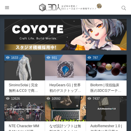
サイト内検索
サイト内検索
1633
931
787
SiroinoSotai | 完全
HeyGears G1 | 世界
Bioform | 現役臨床
無料＆CC0 で商用
初のデスクトップ型
医の3DCGアーティ
利用OKなVRChat向
フルカラー3D＆UV
ストが実際の解剖学
12626
10592
7437
526
421
け共通素体3Dモデ
統合型プリンターが
に基づいて構築した
ルが正式リリース！
登場！
プロシージャルな生
程よいポリ数＆トポ
物学的Blenderマテ
ロジーにも注目！
リアルアセットアド
オン！無料お試し版
NTE Character MM
なぜ設計ソフトは無
AutoRemesher 1.0 |
Unityエフェクトレ
Directive Utilities |
もあるよ！