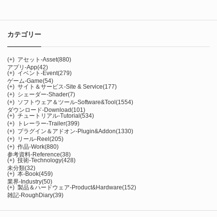
カテゴリー
(+)
アセット-Asset
(880)
アプリ-App
(42)
(+)
イベント-Event
(279)
ゲーム-Game
(54)
(+)
サイト＆サービス-Site & Service
(177)
(+)
シェーダー-Shader
(7)
(+)
ソフトウェア＆ツール-Software&Tool
(1554)
ダウンロード-Download
(101)
(+)
チュートリアル-Tutorial
(534)
(+)
トレーラー-Trailer
(399)
(+)
プラグイン＆アドオン-Plugin&Addon
(1330)
(+)
リール-Reel
(205)
(+)
作品-Work
(880)
参考資料-Reference
(38)
(+)
技術-Technology
(428)
未分類
(32)
(+)
本-Book
(459)
業界-Industry
(50)
(+)
製品＆ハードウェア-Product&Hardware
(152)
雑記-RoughDiary
(39)