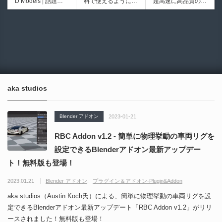
D Models | 話題の
料で使えるようにな
超高速に高品質のク
ブループリントライ
イプ形状を構築出来
ゲーム『NTE（Nev
ったのか──3D-CA
ワッドポリゴンでリ
ブラリやエディタス
るUnreal Engine 5
6936
6021
erness to Evernes
D民主化の40年史 |
メッシュ可能なオー
クリプト API の機
向けパイプ構築制御
s）』のキャラクタ
3D-CADはなぜ0円
プンソースツール！
能不足を補う無料＆
システムプラグイ
ー3Dモデルが公式
で使える時代になっ
MITライセンスとな
オープンソースのU
ン！
から無料配布中！M
たのか？ CAD民主
り正式バージョンが
nreal Engine 5プラ
MD（PMX）形式！
化の歴史を振り返る
公開！
グイン！
How I Built a Duelin
Blender Buddy | AP
動画をFabSceneが
g Retractable Light
Iキー不要！Llama.c
公開！
saber V4 | 決闘も可
ppを採用し完全に
aka studios
能な伸縮式ライトセ
ローカル動作！Ble
ーバーの開発メイキ
nderのドキュメン
ング映像！
トを網羅したBlend
Blender アドオン
2023-01-21
er向けAIエージェン
ト！無料公開！ by
RBC Addon v1.2 - 簡単に物理挙動の車両リグを
CGMatter
設定できるBlenderアドオン最新アップデー
ト！無料版も登場！
2023.01.21
Blender アドオン
プラグイン＆アドオン-Plugin&Addon
aka studios（Austin Koch氏）による、簡単に物理挙動の車両リグを設
定できるBlenderアドオン最新アップデート「RBC Addon v1.2」がリリ
ースされました！無料版も登場！