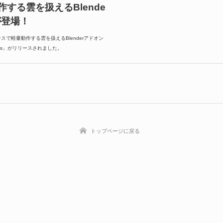
する雲を扱えるBlende
が登場！
板ベースで軽量動作する雲を扱えるBlenderアドオン
 Planes」がリリースされました。
トップページに戻る