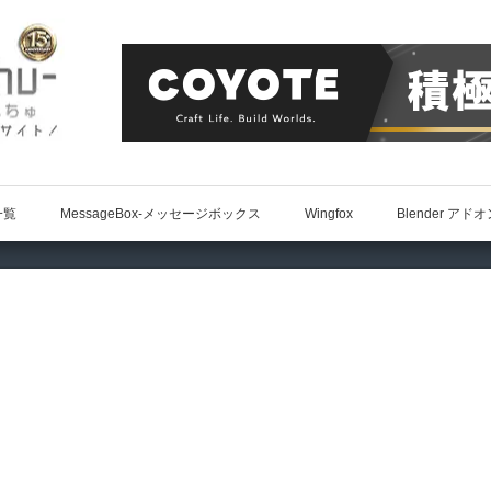
一覧
MessageBox-メッセージボックス
Wingfox
Blender アド