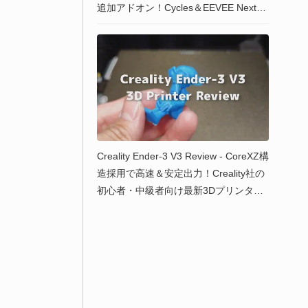
追加アドオン！Cycles＆EEVEE Nextに
対応！Blender 4.4以降専用の最新版が
リリース！
Creality Ender-3 V3 Review - CoreXZ構
造採用で高速＆安定出力！Creality社の
初心者・中級者向け最新3Dプリンター
のレビュー！色々プリントしてみまし
た！