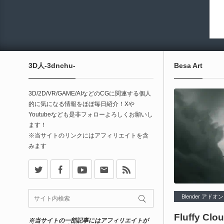
3D人-3dnchu-
Besa Art
3D/2D/VR/GAME/AIなどのCGに関連する個人
的に気になる情報をほぼ毎日紹介！Xや
Youtubeなども是非フォローよろしくお願いし
ます！
※当サイトのリンクにはアフィリエイトを含
みます
X
Facebook
Youtube
Contact
rss
Blender アドオン
Fluffy Cl
※当サイトの一部記事にはアフィリエイトが