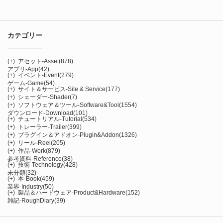
カテゴリー
(+)
アセット-Asset
(878)
アプリ-App
(42)
(+)
イベント-Event
(279)
ゲーム-Game
(54)
(+)
サイト＆サービス-Site & Service
(177)
(+)
シェーダー-Shader
(7)
(+)
ソフトウェア＆ツール-Software&Tool
(1554)
ダウンロード-Download
(101)
(+)
チュートリアル-Tutorial
(534)
(+)
トレーラー-Trailer
(399)
(+)
プラグイン＆アドオン-Plugin&Addon
(1326)
(+)
リール-Reel
(205)
(+)
作品-Work
(879)
参考資料-Reference
(38)
(+)
技術-Technology
(428)
未分類
(32)
(+)
本-Book
(459)
業界-Industry
(50)
(+)
製品＆ハードウェア-Product&Hardware
(152)
雑記-RoughDiary
(39)