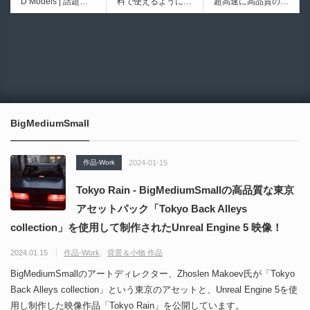
D Models | 話題の
料で使えるようにな
超高速に高品質のク
医の3DCGアーティ
シピブック パーツ
ゲーム『NTE（Nev
ったのか──3D-CA
ワッドポリゴンでリ
ストが実際の解剖学
を組み合わせて作れ
6924
6008
erness to Evernes
D民主化の40年史 |
メッシュ可能なオー
に基づいて構築した
る | ktk.kumamoto氏
s）』のキャラクタ
3D-CADはなぜ0円
プンソースツール！
プロシージャルな生
によるUnity向けエ
ー3Dモデルが公式
で使える時代になっ
MITライセンスとな
物学的Blenderマテ
フェクト教本が202
から無料配布中！M
たのか？ CAD民主
り正式バージョンが
リアルアセットアド
6年7月13日に発
MD（PMX）形式！
化の歴史を振り返る
公開！
オン！無料お試し版
売！
How I Built a Duelin
Blender Buddy | AP
動画をFabSceneが
もあるよ！
g Retractable Light
Iキー不要！Llama.c
公開！
saber V4 | 決闘も可
ppを採用し完全に
BigMediumSmall
能な伸縮式ライトセ
ローカル動作！Ble
ーバーの開発メイキ
nderのドキュメン
ング映像！
トを網羅したBlend
作品-Work
2024-01-15
er向けAIエージェン
ト！無料公開！ by
Tokyo Rain - BigMediumSmallの高品質な東京
CGMatter
アセットパック「Tokyo Back Alleys
collection」を使用して制作されたUnreal Engine 5 映像！
2024.01.15
作品-Work
背景＆小物 作品
BigMediumSmallのアートディレクター、Zhoslen Makoev氏が「Tokyo
Back Alleys collection」という東京のアセットと、Unreal Engine 5を使
用し制作した映像作品「Tokyo Rain」を公開しています。