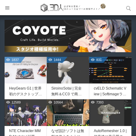
サイト内検索
サイト内検索
1837
1444
831
HeyGears G1 | 世界
SiroinoSotai | 完全
cvELD Schematic V
初のデスクトップ型
無料＆CC0 で商用
iew | Softimageライ
フルカラー3D＆UV
利用OKなVRChat向
クかつNukeの利便
12589
10564
7393
729
457
統合型プリンターが
け共通素体3Dモデ
性も兼ね備えた階層
登場！
ルが正式リリース！
ノードビューをBle
程よいポリ数＆トポ
nderに実装するア
ロジーにも注目！
ドオンが登場！夏季
限定セール中！
NTE Character MM
なぜ設計ソフトは無
AutoRemesher 1.0 |
Bioform | 現役臨床
Unityエフェクトレ