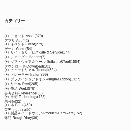
カテゴリー
(+)
アセット-Asset
(879)
アプリ-App
(42)
(+)
イベント-Event
(279)
ゲーム-Game
(54)
(+)
サイト＆サービス-Site & Service
(177)
(+)
シェーダー-Shader
(7)
(+)
ソフトウェア＆ツール-Software&Tool
(1554)
ダウンロード-Download
(101)
(+)
チュートリアル-Tutorial
(534)
(+)
トレーラー-Trailer
(399)
(+)
プラグイン＆アドオン-Plugin&Addon
(1327)
(+)
リール-Reel
(205)
(+)
作品-Work
(879)
参考資料-Reference
(38)
(+)
技術-Technology
(428)
未分類
(32)
(+)
本-Book
(459)
業界-Industry
(50)
(+)
製品＆ハードウェア-Product&Hardware
(152)
雑記-RoughDiary
(39)