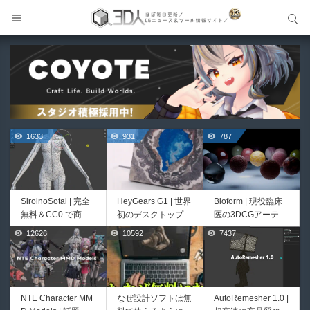
サイト内検索
サイト内検索
1633
931
787
SiroinoSotai | 完全
HeyGears G1 | 世界
Bioform | 現役臨床
無料＆CC0 で商用
初のデスクトップ型
医の3DCGアーティ
利用OKなVRChat向
フルカラー3D＆UV
ストが実際の解剖学
12626
10592
7437
526
421
け共通素体3Dモデ
統合型プリンターが
に基づいて構築した
ルが正式リリース！
登場！
プロシージャルな生
程よいポリ数＆トポ
物学的Blenderマテ
ロジーにも注目！
リアルアセットアド
オン！無料お試し版
NTE Character MM
なぜ設計ソフトは無
AutoRemesher 1.0 |
Unityエフェクトレ
Directive Utilities |
もあるよ！