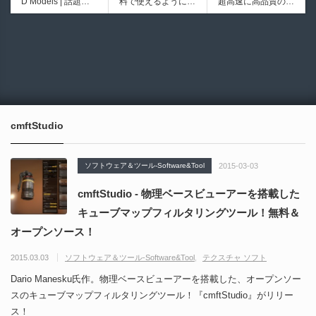
D Models | 話題の
料で使えるようにな
超高速に高品質のク
シピブック パーツ
ブループリントライ
ゲーム『NTE（Nev
ったのか──3D-CA
ワッドポリゴンでリ
を組み合わせて作れ
ブラリやエディタス
6932
6017
erness to Evernes
D民主化の40年史 |
メッシュ可能なオー
る | ktk.kumamoto氏
クリプト API の機
s）』のキャラクタ
3D-CADはなぜ0円
プンソースツール！
によるUnity向けエ
能不足を補う無料＆
ー3Dモデルが公式
で使える時代になっ
MITライセンスとな
フェクト教本が202
オープンソースのU
から無料配布中！M
たのか？ CAD民主
り正式バージョンが
6年7月13日に発
nreal Engine 5プラ
MD（PMX）形式！
化の歴史を振り返る
公開！
売！
グイン！
How I Built a Duelin
Blender Buddy | AP
動画をFabSceneが
g Retractable Light
Iキー不要！Llama.c
公開！
saber V4 | 決闘も可
ppを採用し完全に
cmftStudio
能な伸縮式ライトセ
ローカル動作！Ble
ーバーの開発メイキ
nderのドキュメン
ング映像！
トを網羅したBlend
ソフトウェア＆ツール-Software&Tool
2015-03-03
er向けAIエージェン
ト！無料公開！ by
cmftStudio - 物理ベースビューアーを搭載した
CGMatter
キューブマップフィルタリングツール！無料＆
オープンソース！
2015.03.03
ソフトウェア＆ツール-Software&Tool
テクスチャ ソフト
Dario Manesku氏作。物理ベースビューアーを搭載した、オープンソー
スのキューブマップフィルタリングツール！『cmftStudio』がリリー
ス！