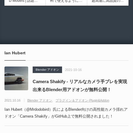
D Models | 話題の
料で使えるようにな
超高速に高品質のク
iew | Softimageライ
シピブック パーツ
ゲーム『NTE（Nev
ったのか──3D-CA
ワッドポリゴンでリ
クかつNukeの利便
を組み合わせて作れ
6928
6013
erness to Evernes
D民主化の40年史 |
メッシュ可能なオー
性も兼ね備えた階層
る | ktk.kumamoto氏
s）』のキャラクタ
3D-CADはなぜ0円
プンソースツール！
ノードビューをBle
によるUnity向けエ
ー3Dモデルが公式
で使える時代になっ
MITライセンスとな
nderに実装するア
フェクト教本が202
から無料配布中！M
たのか？ CAD民主
り正式バージョンが
ドオンが登場！夏季
6年7月13日に発
MD（PMX）形式！
化の歴史を振り返る
公開！
限定セール中！
売！
How I Built a Duelin
Blender Buddy | AP
動画をFabSceneが
g Retractable Light
Iキー不要！Llama.c
公開！
saber V4 | 決闘も可
ppを採用し完全に
Ian Hubert
能な伸縮式ライトセ
ローカル動作！Ble
ーバーの開発メイキ
nderのドキュメン
ング映像！
トを網羅したBlend
Blender アドオン
2021-10-16
er向けAIエージェン
ト！無料公開！ by
Camera Shakify - リアルなカメラ手ブレを実現
CGMatter
出来るBlender用アドオンが無料公開！
2021.10.16
Blender アドオン
プラグイン＆アドオン-Plugin&Addon
Ian Hubert（@Mrdodobird）氏によるBlender向けの高性能カメラ揺れア
ドオン「Camera Shakify」がGitHub上で無料公開されました！