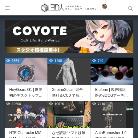
サイト内検索
サイト内検索
1864
1498
749
HeyGears G1 | 世界
SiroinoSotai | 完全
Bioform | 現役臨床
初のデスクトップ型
無料＆CC0 で商用
医の3DCGアーティ
フルカラー3D＆UV
利用OKなVRChat向
ストが実際の解剖学
12600
10578
7410
579
481
統合型プリンターが
け共通素体3Dモデ
に基づいて構築した
登場！
ルが正式リリース！
プロシージャルな生
程よいポリ数＆トポ
物学的Blenderマテ
ロジーにも注目！
リアルアセットアド
オン！無料お試し版
NTE Character MM
なぜ設計ソフトは無
AutoRemesher 1.0 |
cvELD Schematic V
Unityエフェクトレ
もあるよ！