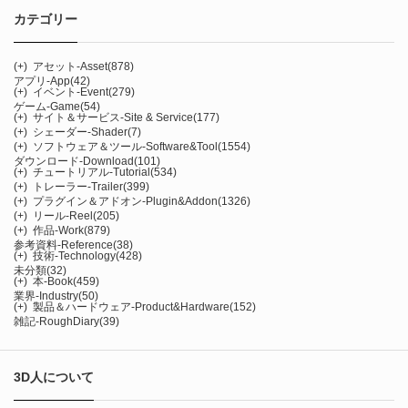
カテゴリー
(+)
アセット-Asset
(878)
アプリ-App
(42)
(+)
イベント-Event
(279)
ゲーム-Game
(54)
(+)
サイト＆サービス-Site & Service
(177)
(+)
シェーダー-Shader
(7)
(+)
ソフトウェア＆ツール-Software&Tool
(1554)
ダウンロード-Download
(101)
(+)
チュートリアル-Tutorial
(534)
(+)
トレーラー-Trailer
(399)
(+)
プラグイン＆アドオン-Plugin&Addon
(1326)
(+)
リール-Reel
(205)
(+)
作品-Work
(879)
参考資料-Reference
(38)
(+)
技術-Technology
(428)
未分類
(32)
(+)
本-Book
(459)
業界-Industry
(50)
(+)
製品＆ハードウェア-Product&Hardware
(152)
雑記-RoughDiary
(39)
3D人について