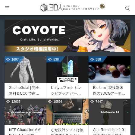
サイト内検索
サイト内検索
1697
538
538
SiroinoSotai | 完全
Unityエフェクトレ
Bioform | 現役臨床
無料＆CC0 で商用
シピブック パーツ
医の3DCGアーティ
利用OKなVRChat向
を組み合わせて作れ
ストが実際の解剖学
12636
10598
7447
427
387
け共通素体3Dモデ
る | ktk.kumamoto氏
に基づいて構築した
ルが正式リリース！
によるUnity向けエ
プロシージャルな生
程よいポリ数＆トポ
フェクト教本が202
物学的Blenderマテ
ロジーにも注目！
6年7月13日に発
リアルアセットアド
売！
オン！無料お試し版
NTE Character MM
なぜ設計ソフトは無
AutoRemesher 1.0 |
Directive Utilities |
Pipe It | 直感的にパ
もあるよ！