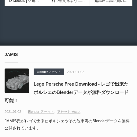
D Models | 話題の
料で使えるようにな
超高速に高品質のク
ブループリントライ
イプ形状を構築出来
ゲーム『NTE（Nev
ったのか──3D-CA
ワッドポリゴンでリ
ブラリやエディタス
るUnreal Engine 5
6934
6018
erness to Evernes
D民主化の40年史 |
メッシュ可能なオー
クリプト API の機
向けパイプ構築制御
s）』のキャラクタ
3D-CADはなぜ0円
プンソースツール！
能不足を補う無料＆
システムプラグイ
ー3Dモデルが公式
で使える時代になっ
MITライセンスとな
オープンソースのU
ン！
から無料配布中！M
たのか？ CAD民主
り正式バージョンが
nreal Engine 5プラ
MD（PMX）形式！
化の歴史を振り返る
公開！
グイン！
How I Built a Duelin
Blender Buddy | AP
動画をFabSceneが
g Retractable Light
Iキー不要！Llama.c
公開！
saber V4 | 決闘も可
ppを採用し完全に
JAMIS
能な伸縮式ライトセ
ローカル動作！Ble
ーバーの開発メイキ
nderのドキュメン
ング映像！
トを網羅したBlend
Blender アセット
2021-01-02
er向けAIエージェン
ト！無料公開！ by
Lego Porsche Free Download - レゴで出来た
CGMatter
ポルシェのBlenderデータが無料ダウンロード
可能！
2021.01.02
Blender アセット
アセット-Asset
JAMIS氏がレゴで出来たポルシェやその他車両のBlenderデータを無料
公開されています。