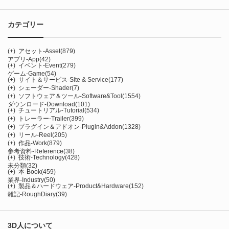
カテゴリー
(+)
アセット-Asset
(879)
アプリ-App
(42)
(+)
イベント-Event
(279)
ゲーム-Game
(54)
(+)
サイト＆サービス-Site & Service
(177)
(+)
シェーダー-Shader
(7)
(+)
ソフトウェア＆ツール-Software&Tool
(1554)
ダウンロード-Download
(101)
(+)
チュートリアル-Tutorial
(534)
(+)
トレーラー-Trailer
(399)
(+)
プラグイン＆アドオン-Plugin&Addon
(1328)
(+)
リール-Reel
(205)
(+)
作品-Work
(879)
参考資料-Reference
(38)
(+)
技術-Technology
(428)
未分類
(32)
(+)
本-Book
(459)
業界-Industry
(50)
(+)
製品＆ハードウェア-Product&Hardware
(152)
雑記-RoughDiary
(39)
3D人について