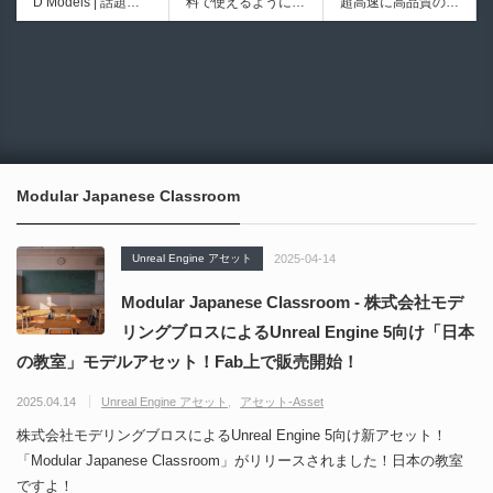
D Models | 話題の
料で使えるようにな
超高速に高品質のク
シピブック パーツ
ブループリントライ
ゲーム『NTE（Nev
ったのか──3D-CA
ワッドポリゴンでリ
を組み合わせて作れ
ブラリやエディタス
6930
6013
erness to Evernes
D民主化の40年史 |
メッシュ可能なオー
る | ktk.kumamoto氏
クリプト API の機
s）』のキャラクタ
3D-CADはなぜ0円
プンソースツール！
によるUnity向けエ
能不足を補う無料＆
ー3Dモデルが公式
で使える時代になっ
MITライセンスとな
フェクト教本が202
オープンソースのU
から無料配布中！M
たのか？ CAD民主
り正式バージョンが
6年7月13日に発
nreal Engine 5プラ
MD（PMX）形式！
化の歴史を振り返る
公開！
売！
グイン！
How I Built a Duelin
Blender Buddy | AP
動画をFabSceneが
g Retractable Light
Iキー不要！Llama.c
公開！
saber V4 | 決闘も可
ppを採用し完全に
Modular Japanese Classroom
能な伸縮式ライトセ
ローカル動作！Ble
ーバーの開発メイキ
nderのドキュメン
ング映像！
トを網羅したBlend
Unreal Engine アセット
2025-04-14
er向けAIエージェン
ト！無料公開！ by
Modular Japanese Classroom - 株式会社モデ
CGMatter
リングブロスによるUnreal Engine 5向け「日本
の教室」モデルアセット！Fab上で販売開始！
2025.04.14
Unreal Engine アセット
アセット-Asset
株式会社モデリングブロスによるUnreal Engine 5向け新アセット！
「Modular Japanese Classroom」がリリースされました！日本の教室
ですよ！