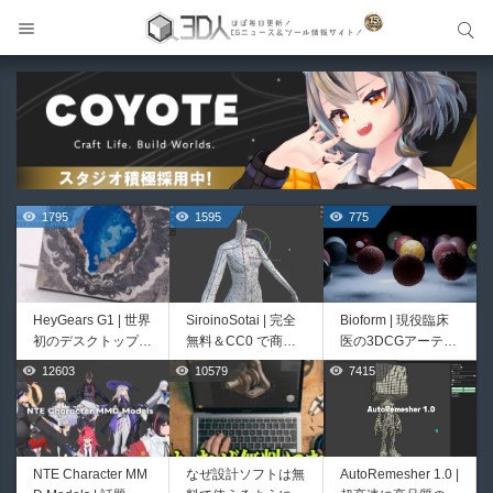
サイト内検索
サイト内検索
1795
1595
775
HeyGears G1 | 世界
SiroinoSotai | 完全
Bioform | 現役臨床
初のデスクトップ型
無料＆CC0 で商用
医の3DCGアーティ
フルカラー3D＆UV
利用OKなVRChat向
ストが実際の解剖学
12603
10579
7415
518
414
統合型プリンターが
け共通素体3Dモデ
に基づいて構築した
登場！
ルが正式リリース！
プロシージャルな生
程よいポリ数＆トポ
物学的Blenderマテ
ロジーにも注目！
リアルアセットアド
オン！無料お試し版
NTE Character MM
なぜ設計ソフトは無
AutoRemesher 1.0 |
Unityエフェクトレ
Directive Utilities |
もあるよ！