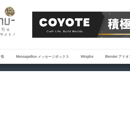
一覧
MessageBox-メッセージボックス
Wingfox
Blender アド