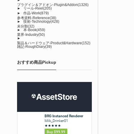
プラグイン＆アドオン-Plugin&Addon
(1326)
►
リール-Reel
(205)
►
作品-Work
(879)
参考資料-Reference
(38)
►
技術-Technology
(428)
未分類
(32)
►
本-Book
(459)
業界-Industry
(50)
►
製品＆ハードウェア-Product&Hardware
(152)
雑記-RoughDiary
(39)
おすすめ商品Pickup