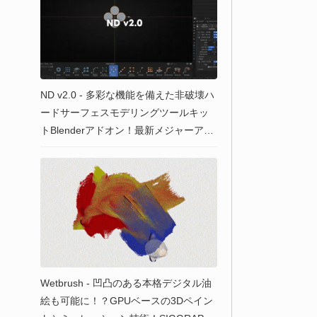
ND v2.0 - 多彩な機能を備えた非破壊ハ
ードサーフェスモデリングツールキッ
トBlenderアドオン！最新メジャーアッ
プデートが公開！新たなベベル制御やG
eoNodeの新機能も多数搭載！Extensio
nsから無料入手可能！
Wetbrush - 凹凸のある本格デジタル油
絵も可能に！？GPUベースの3Dペイン