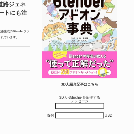
った道路ジェネ
ートにも注
た道路生成のBlenderファ
が販売されています。
3D人紹介記事はこちら
3D人-3dnchu-を応援する
メッセージ
寄付
USD