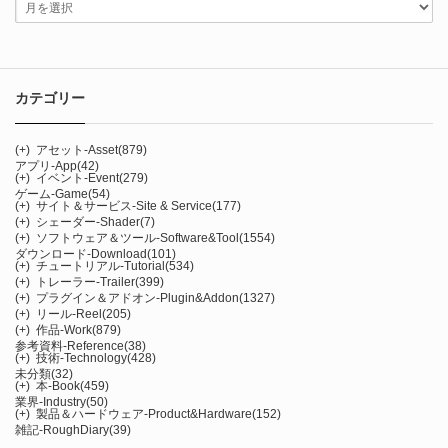
カテゴリー
(+)
アセット-Asset
(879)
アプリ-App
(42)
(+)
イベント-Event
(279)
ゲーム-Game
(54)
(+)
サイト＆サービス-Site & Service
(177)
(+)
シェーダー-Shader
(7)
(+)
ソフトウェア＆ツール-Software&Tool
(1554)
ダウンロード-Download
(101)
(+)
チュートリアル-Tutorial
(534)
(+)
トレーラー-Trailer
(399)
(+)
プラグイン＆アドオン-Plugin&Addon
(1327)
(+)
リール-Reel
(205)
(+)
作品-Work
(879)
参考資料-Reference
(38)
(+)
技術-Technology
(428)
未分類
(32)
(+)
本-Book
(459)
業界-Industry
(50)
(+)
製品＆ハードウェア-Product&Hardware
(152)
雑記-RoughDiary
(39)