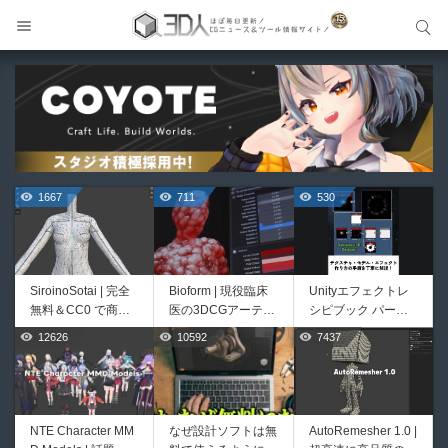
サイト内検索
サイト内検索
1667
711
530
SiroinoSotai | 完全
Bioform | 現役臨床
Unityエフェクトレ
無料＆CC0 で商用
医の3DCGアーティ
シピブック パーツ
利用OKなVRChat向
ストが実際の解剖学
を組み合わせて作れ
12626
10592
7437
444
426
け共通素体3Dモデ
に基づいて構築した
る | ktk.kumamoto氏
ルが正式リリース！
プロシージャルな生
によるUnity向けエ
程よいポリ数＆トポ
物学的Blenderマテ
フェクト教本が202
ロジーにも注目！
リアルアセットアド
6年7月13日に発
オン！無料お試し版
売！
NTE Character MM
なぜ設計ソフトは無
AutoRemesher 1.0 |
HeyGears G1 | 世界
Directive Utilities |
もあるよ！