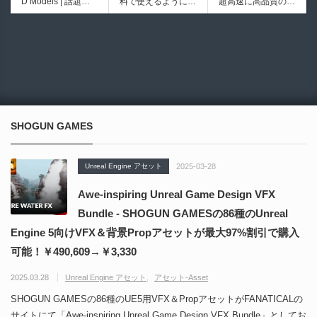
D Models | 話題の
料で使えるようにな
超高速に高品質のク
初のデスクトップ型
ブループリントライ
ゲーム『NTE（Nev
ったのか──3D-CA
ワッドポリゴンでリ
フルカラー3D＆UV
ブラリやエディタス
6932
6017
erness to Evernes
D民主化の40年史 |
メッシュ可能なオー
統合型プリンターが
クリプト API の機
s）』のキャラクタ
3D-CADはなぜ0円
プンソースツール！
登場！
能不足を補う無料＆
ー3Dモデルが公式
で使える時代になっ
MITライセンスとな
オープンソースのU
から無料配布中！M
たのか？ CAD民主
り正式バージョンが
nreal Engine 5プラ
MD（PMX）形式！
化の歴史を振り返る
公開！
グイン！
How I Built a Duelin
Blender Buddy | AP
動画をFabSceneが
g Retractable Light
Iキー不要！Llama.c
公開！
saber V4 | 決闘も可
ppを採用し完全に
SHOGUN GAMES
能な伸縮式ライトセ
ローカル動作！Ble
ーバーの開発メイキ
nderのドキュメン
ング映像！
トを網羅したBlend
Unreal Engine アセット
2025-03-28
er向けAIエージェン
ト！無料公開！ by
Awe-inspiring Unreal Game Design VFX
CGMatter
Bundle - SHOGUN GAMESの86種のUnreal
Engine 5向けVFX＆背景Propアセットが最大97%割引で購入
可能！￥490,609→￥3,330
2025.03.28
Unreal Engine アセット
アセット-Asset
SHOGUN GAMESの86種のUE5用VFX＆PropアセットがFANATICALの
サイトにて「Awe-inspiring Unreal Game Design VFX Bundle」としてお