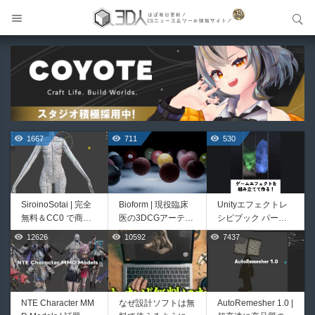
サイト内検索
サイト内検索
1667
711
530
SiroinoSotai | 完全
Bioform | 現役臨床
Unityエフェクトレ
無料＆CC0 で商用
医の3DCGアーティ
シピブック パーツ
利用OKなVRChat向
ストが実際の解剖学
を組み合わせて作れ
12626
10592
7437
444
426
け共通素体3Dモデ
に基づいて構築した
る | ktk.kumamoto氏
ルが正式リリース！
プロシージャルな生
によるUnity向けエ
程よいポリ数＆トポ
物学的Blenderマテ
フェクト教本が202
ロジーにも注目！
リアルアセットアド
6年7月13日に発
オン！無料お試し版
売！
NTE Character MM
なぜ設計ソフトは無
AutoRemesher 1.0 |
HeyGears G1 | 世界
Directive Utilities |
もあるよ！