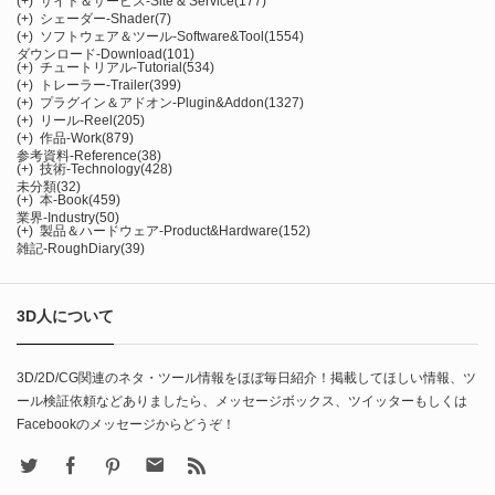
(+)
サイト＆サービス-Site & Service
(177)
(+)
シェーダー-Shader
(7)
(+)
ソフトウェア＆ツール-Software&Tool
(1554)
ダウンロード-Download
(101)
(+)
チュートリアル-Tutorial
(534)
(+)
トレーラー-Trailer
(399)
(+)
プラグイン＆アドオン-Plugin&Addon
(1327)
(+)
リール-Reel
(205)
(+)
作品-Work
(879)
参考資料-Reference
(38)
(+)
技術-Technology
(428)
未分類
(32)
(+)
本-Book
(459)
業界-Industry
(50)
(+)
製品＆ハードウェア-Product&Hardware
(152)
雑記-RoughDiary
(39)
3D人について
3D/2D/CG関連のネタ・ツール情報をほぼ毎日紹介！掲載してほしい情報、ツ
ール検証依頼などありましたら、メッセージボックス、ツイッターもしくは
Facebookのメッセージからどうぞ！
X
Facebook
Pinterest
Contact
rss