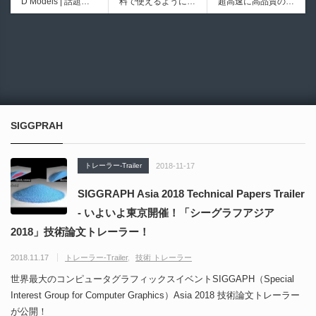
D Models | 話題の
料で使えるようにな
超高速に高品質のク
初のデスクトップ型
ブループリントライ
ゲーム『NTE（Nev
ったのか──3D-CA
ワッドポリゴンでリ
フルカラー3D＆UV
ブラリやエディタス
6932
6017
erness to Evernes
D民主化の40年史 |
メッシュ可能なオー
統合型プリンターが
クリプト API の機
s）』のキャラクタ
3D-CADはなぜ0円
プンソースツール！
登場！
能不足を補う無料＆
ー3Dモデルが公式
で使える時代になっ
MITライセンスとな
オープンソースのU
から無料配布中！M
たのか？ CAD民主
り正式バージョンが
nreal Engine 5プラ
MD（PMX）形式！
化の歴史を振り返る
公開！
グイン！
How I Built a Duelin
Blender Buddy | AP
動画をFabSceneが
g Retractable Light
Iキー不要！Llama.c
公開！
saber V4 | 決闘も可
ppを採用し完全に
SIGGPRAH
能な伸縮式ライトセ
ローカル動作！Ble
ーバーの開発メイキ
nderのドキュメン
ング映像！
トを網羅したBlend
トレーラー-Trailer
2018-11-17
er向けAIエージェン
ト！無料公開！ by
SIGGRAPH Asia 2018 Technical Papers Trailer
CGMatter
- いよいよ東京開催！「シーグラフアジア
2018」技術論文トレーラー！
2018.11.17
トレーラー-Trailer
技術 トレーラー
世界最大のコンピュータグラフィックスイベントSIGGAPH（Special
Interest Group for Computer Graphics）Asia 2018 技術論文トレーラー
が公開！