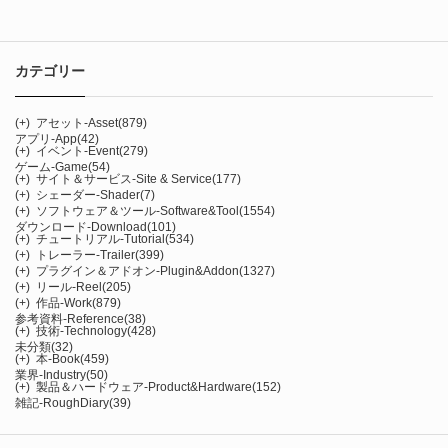
カテゴリー
(+)
アセット-Asset
(879)
アプリ-App
(42)
(+)
イベント-Event
(279)
ゲーム-Game
(54)
(+)
サイト＆サービス-Site & Service
(177)
(+)
シェーダー-Shader
(7)
(+)
ソフトウェア＆ツール-Software&Tool
(1554)
ダウンロード-Download
(101)
(+)
チュートリアル-Tutorial
(534)
(+)
トレーラー-Trailer
(399)
(+)
プラグイン＆アドオン-Plugin&Addon
(1327)
(+)
リール-Reel
(205)
(+)
作品-Work
(879)
参考資料-Reference
(38)
(+)
技術-Technology
(428)
未分類
(32)
(+)
本-Book
(459)
業界-Industry
(50)
(+)
製品＆ハードウェア-Product&Hardware
(152)
雑記-RoughDiary
(39)