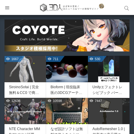
サイト内検索
サイト内検索
1667
711
530
SiroinoSotai | 完全
Bioform | 現役臨床
Unityエフェクトレ
無料＆CC0 で商用
医の3DCGアーティ
シピブック パーツ
利用OKなVRChat向
ストが実際の解剖学
を組み合わせて作れ
12636
10598
7447
444
426
け共通素体3Dモデ
に基づいて構築した
る | ktk.kumamoto氏
ルが正式リリース！
プロシージャルな生
によるUnity向けエ
程よいポリ数＆トポ
物学的Blenderマテ
フェクト教本が202
ロジーにも注目！
リアルアセットアド
6年7月13日に発
オン！無料お試し版
売！
NTE Character MM
なぜ設計ソフトは無
AutoRemesher 1.0 |
HeyGears G1 | 世界
Directive Utilities |
もあるよ！