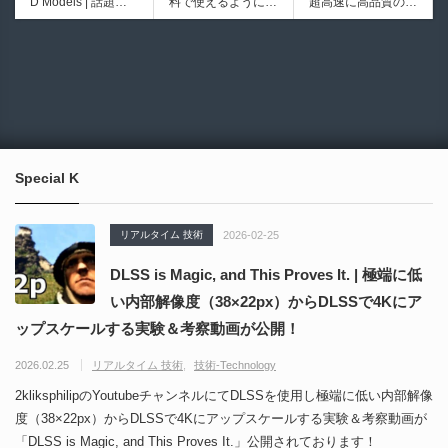
D Models | 話題の
料で使えるようにな
超高速に高品質のク
初のデスクトップ型
ブループリントライ
ゲーム『NTE（Nev
ったのか──3D-CA
ワッドポリゴンでリ
フルカラー3D＆UV
ブラリやエディタス
6934
6018
erness to Evernes
D民主化の40年史 |
メッシュ可能なオー
統合型プリンターが
クリプト API の機
s）』のキャラクタ
3D-CADはなぜ0円
プンソースツール！
登場！
能不足を補う無料＆
ー3Dモデルが公式
で使える時代になっ
MITライセンスとな
オープンソースのU
から無料配布中！M
たのか？ CAD民主
り正式バージョンが
nreal Engine 5プラ
MD（PMX）形式！
化の歴史を振り返る
公開！
グイン！
How I Built a Duelin
Blender Buddy | AP
動画をFabSceneが
g Retractable Light
Iキー不要！Llama.c
公開！
saber V4 | 決闘も可
ppを採用し完全に
Special K
能な伸縮式ライトセ
ローカル動作！Ble
ーバーの開発メイキ
nderのドキュメン
ング映像！
トを網羅したBlend
リアルタイム 技術
2026-02-25
er向けAIエージェン
ト！無料公開！ by
DLSS is Magic, and This Proves It. | 極端に低
CGMatter
い内部解像度（38×22px）からDLSSで4Kにア
ップスケールする実験＆考察動画が公開！
2026.02.25
リアルタイム 技術
技術-Technology
2kliksphilipのYoutubeチャンネルにてDLSSを使用し極端に低い内部解像
度（38×22px）からDLSSで4Kにアップスケールする実験＆考察動画が
「DLSS is Magic, and This Proves It.」公開されております！