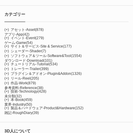
カテゴリー
(+)
アセット-Asset
(878)
アプリ-App
(42)
(+)
イベント-Event
(279)
ゲーム-Game
(54)
(+)
サイト＆サービス-Site & Service
(177)
(+)
シェーダー-Shader
(7)
(+)
ソフトウェア＆ツール-Software&Tool
(1554)
ダウンロード-Download
(101)
(+)
チュートリアル-Tutorial
(534)
(+)
トレーラー-Trailer
(399)
(+)
プラグイン＆アドオン-Plugin&Addon
(1326)
(+)
リール-Reel
(205)
(+)
作品-Work
(879)
参考資料-Reference
(38)
(+)
技術-Technology
(428)
未分類
(32)
(+)
本-Book
(459)
業界-Industry
(50)
(+)
製品＆ハードウェア-Product&Hardware
(152)
雑記-RoughDiary
(39)
3D人について