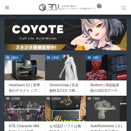
サイト内検索
サイト内検索
1864
1498
749
HeyGears G1 | 世界
SiroinoSotai | 完全
Bioform | 現役臨床
初のデスクトップ型
無料＆CC0 で商用
医の3DCGアーティ
フルカラー3D＆UV
利用OKなVRChat向
ストが実際の解剖学
12589
10564
7393
579
481
統合型プリンターが
け共通素体3Dモデ
に基づいて構築した
登場！
ルが正式リリース！
プロシージャルな生
程よいポリ数＆トポ
物学的Blenderマテ
ロジーにも注目！
リアルアセットアド
オン！無料お試し版
NTE Character MM
なぜ設計ソフトは無
AutoRemesher 1.0 |
cvELD Schematic V
Unityエフェクトレ
もあるよ！