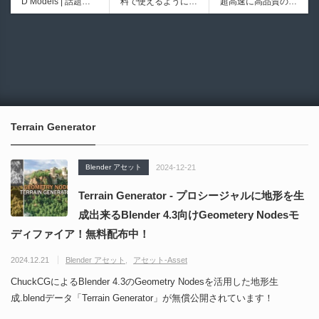
D Models | 話題の
料で使えるようにな
超高速に高品質のク
iew | Softimageライ
シピブック パーツ
ゲーム『NTE（Nev
ったのか──3D-CA
ワッドポリゴンでリ
クかつNukeの利便
を組み合わせて作れ
6924
6008
erness to Evernes
D民主化の40年史 |
メッシュ可能なオー
性も兼ね備えた階層
る | ktk.kumamoto氏
s）』のキャラクタ
3D-CADはなぜ0円
プンソースツール！
ノードビューをBle
によるUnity向けエ
ー3Dモデルが公式
で使える時代になっ
MITライセンスとな
nderに実装するア
フェクト教本が202
から無料配布中！M
たのか？ CAD民主
り正式バージョンが
ドオンが登場！夏季
6年7月13日に発
MD（PMX）形式！
化の歴史を振り返る
公開！
限定セール中！
売！
How I Built a Duelin
Blender Buddy | AP
動画をFabSceneが
g Retractable Light
Iキー不要！Llama.c
公開！
saber V4 | 決闘も可
ppを採用し完全に
Terrain Generator
能な伸縮式ライトセ
ローカル動作！Ble
ーバーの開発メイキ
nderのドキュメン
ング映像！
トを網羅したBlend
Blender アセット
2024-12-21
er向けAIエージェン
ト！無料公開！ by
Terrain Generator - プロシージャルに地形を生
CGMatter
成出来るBlender 4.3向けGeometery Nodesモ
ディファイア！無料配布中！
2024.12.21
Blender アセット
アセット-Asset
ChuckCGによるBlender 4.3のGeometry Nodesを活用した地形生
成.blendデータ「Terrain Generator」が無償公開されています！