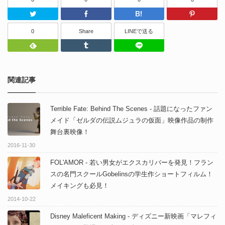
Twitter
Facebook
はてなブッ
0
Share
LINEで送る
Feedly
Tumblr
LINEで送る
関連記事
Terrible Fate: Behind The Scenes - 話題になったファン
メイド「ゼルダの伝説ムジュラの仮面」映像作品の制作
舞台裏映像！
2016-11-30
FOL'AMOR - 若い男女がエクスカリバーを発見！フラン
スの名門スクールGobelinsの学生作ショートフィルム！
メイキングも必見！
2014-10-22
Disney Maleficent Making - ディズニー新映画「マレフィ