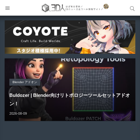
サイト内検索
サイト内検索
Blender アドオン
Unreal Engine アセット
Unreal Engine アセット
Maya プラグイン
Unreal Engine アセット
Buldozer | Blender向けリトポロジーツールセットアドオ
Pipe It | 直感的にパイプ形状を構築出来るUnreal Engine
Directive Utilities | ブループリントライブラリやエディタ
ン！
Gizmify Media Plane 2 | MP4・AVI・MKV・MOVな...
Material Parameter Manager | Unreal Engi...
5...
ス...
2026-08-09
2026-08-08
2026-08-07
2026-08-05
2026-08-03