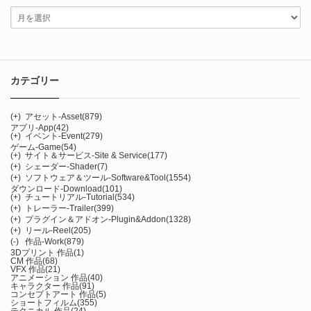
カテゴリー
(+)
アセット-Asset
(879)
アプリ-App
(42)
(+)
イベント-Event
(279)
ゲーム-Game
(54)
(+)
サイト＆サービス-Site & Service
(177)
(+)
シェーダー-Shader
(7)
(+)
ソフトウェア＆ツール-Software&Tool
(1554)
ダウンロード-Download
(101)
(+)
チュートリアル-Tutorial
(534)
(+)
トレーラー-Trailer
(399)
(+)
プラグイン＆アドオン-Plugin&Addon
(1328)
(+)
リール-Reel
(205)
(-)
作品-Work
(879)
3Dプリント 作品
(1)
CM 作品
(68)
VFX 作品
(21)
アニメーション 作品
(40)
キャラクター 作品
(91)
コンセプトアート 作品
(5)
ショートフィルム
(355)
テクニカル 作品
(24)