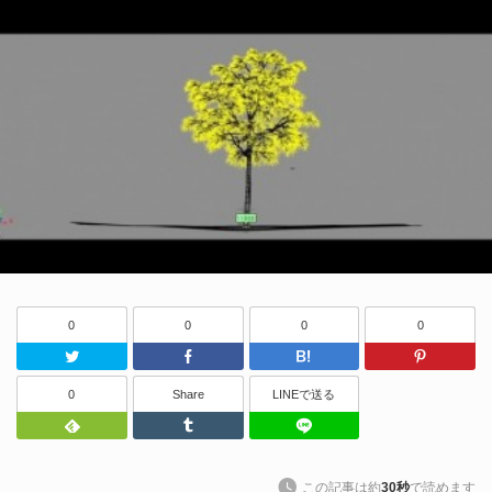
0
0
0
0
Twitter
Facebook
はてなブッ
0
Share
LINEで送る
Feedly
Tumblr
LINEで送る
この記事は約
30秒
で読めます