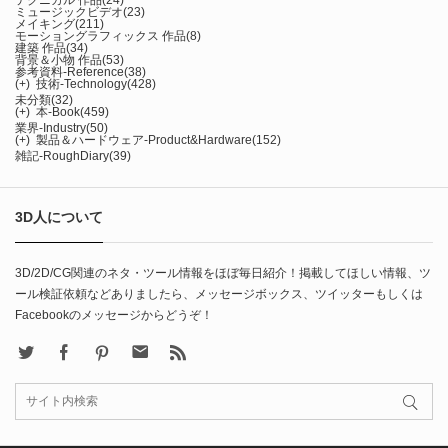
ミュージックビデオ
(23)
メイキング
(211)
モーショングラフィックス 作品
(8)
建築 作品
(34)
背景＆小物 作品
(53)
参考資料-Reference
(38)
(+)
技術-Technology
(428)
未分類
(32)
(+)
本-Book
(459)
業界-Industry
(50)
(+)
製品＆ハードウェア-Product&Hardware
(152)
雑記-RoughDiary
(39)
3D人について
3D/2D/CG関連のネタ・ツール情報をほぼ毎日紹介！掲載してほしい情報、ツ
ール検証依頼などありましたら、メッセージボックス、ツイッターもしくは
Facebookのメッセージからどうぞ！
X
Facebook
Pinterest
Contact
rss