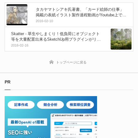
タカヤマトシアキ氏著書、「カード絵師の仕事」
掲載の表紙イラスト製作過程動画がYoutube上で公
開！
2016-02-10
Skatter - 草生やしまくり！低負荷にオブジェクト
等を大量配置出来るSketchUp用プラグインがリリ
ース！
2016-02-16
トップページに戻る
PR