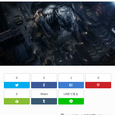
0
0
1
0
Twitter
Facebook
はてなブッ
0
Share
LINEで送る
Feedly
Tumblr
LINEで送る