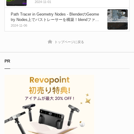
2024-11-01
Path Tracer in Geometry Nodes - BlenderのGeome
try Nodes上でパストレーサーを構築！blendファイ
ルが無料配布中！
2024-11-06
トップページに戻る
PR