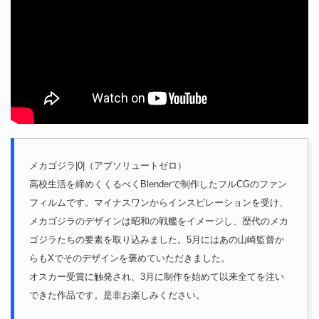
メカゴジラ|0|（アブソリュートゼロ）
高校生活を締めくくるべくBlenderで制作したフルCGのファン
フィルムです。マイナスワンからインスピレーションを受け、
メカゴジラのデザインは昭和の戦艦をイメージし、歴代のメカ
ゴジラたちの要素を取り込みました。5月にはあの山崎監督か
らもXでそのデザインを褒めていただきました。
オスカー受賞に触発され、3月に制作を始めて以来全てを注い
できた作品です。是非お楽しみください。