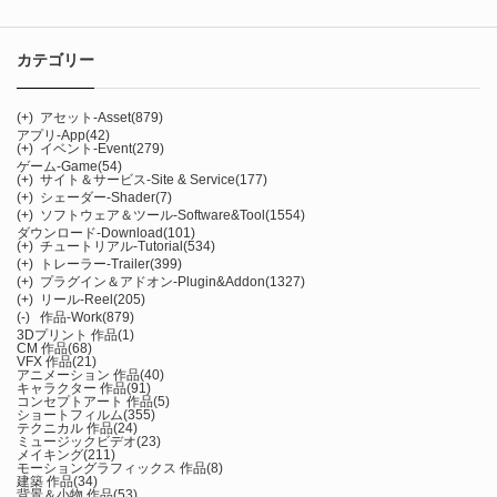
カテゴリー
(+)
アセット-Asset
(879)
アプリ-App
(42)
(+)
イベント-Event
(279)
ゲーム-Game
(54)
(+)
サイト＆サービス-Site & Service
(177)
(+)
シェーダー-Shader
(7)
(+)
ソフトウェア＆ツール-Software&Tool
(1554)
ダウンロード-Download
(101)
(+)
チュートリアル-Tutorial
(534)
(+)
トレーラー-Trailer
(399)
(+)
プラグイン＆アドオン-Plugin&Addon
(1327)
(+)
リール-Reel
(205)
(-)
作品-Work
(879)
3Dプリント 作品
(1)
CM 作品
(68)
VFX 作品
(21)
アニメーション 作品
(40)
キャラクター 作品
(91)
コンセプトアート 作品
(5)
ショートフィルム
(355)
テクニカル 作品
(24)
ミュージックビデオ
(23)
メイキング
(211)
モーショングラフィックス 作品
(8)
建築 作品
(34)
背景＆小物 作品
(53)