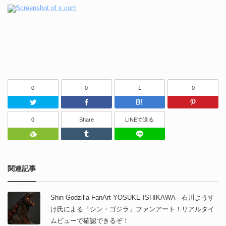
0
0
1
0
Twitter
Facebook
はてなブッ
0
Share
LINEで送る
Feedly
Tumblr
LINEで送る
関連記事
Shin Godzilla FanArt YOSUKE ISHIKAWA - 石川ようす
け氏による「シン・ゴジラ」ファンアート！リアルタイ
ムビューで確認できるぞ！