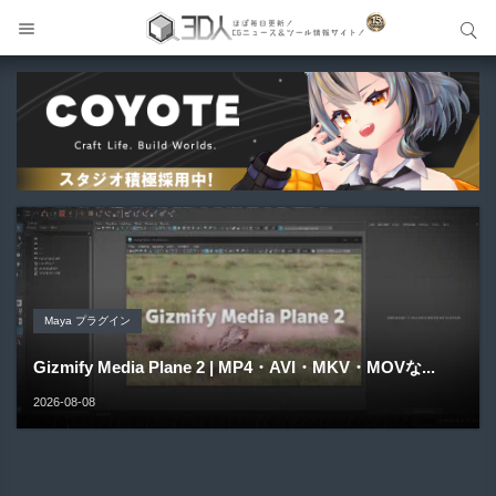
サイト内検索
サイト内検索
Unreal Engine アセット
Unreal Engine アセット
Unity 本
Maya プラグイン
Unreal Engine アセット
Pipe It | 直感的にパイプ形状を構築出来るUnreal Engine
Directive Utilities | ブループリントライブラリやエディタ
Unityエフェクトレシピブック パーツを組み合わせて作れ
Gizmify Media Plane 2 | MP4・AVI・MKV・MOVな...
Material Parameter Manager | Unreal Engi...
5...
ス...
る | ktk.kum...
2026-08-08
2026-08-07
2026-08-05
2026-08-03
2026-08-03