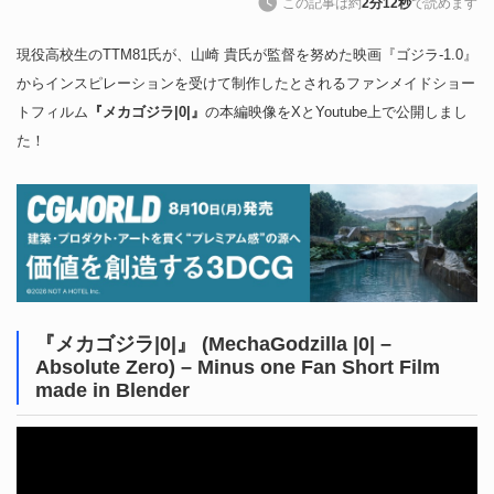
この記事は約
2分12秒
で読めます
現役高校生のTTM81氏が、山崎 貴氏が監督を努めた映画『ゴジラ-1.0』
からインスピレーションを受けて制作したとされるファンメイドショー
トフィルム
『メカゴジラ|0|』
の本編映像をXとYoutube上で公開しまし
た！
『メカゴジラ|0|』 (MechaGodzilla |0| –
Absolute Zero) – Minus one Fan Short Film
made in Blender