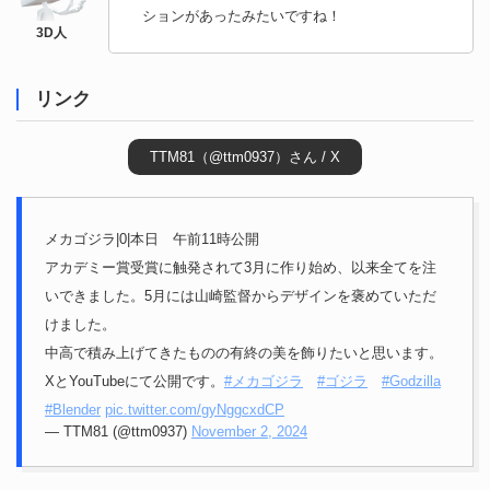
ションがあったみたいですね！
リンク
TTM81（@ttm0937）さん / X
メカゴジラ|0|本日 午前11時公開
アカデミー賞受賞に触発されて3月に作り始め、以来全てを注
いできました。5月には山崎監督からデザインを褒めていただ
けました。
中高で積み上げてきたものの有終の美を飾りたいと思います。
XとYouTubeにて公開です。
#メカゴジラ
#ゴジラ
#Godzilla
#Blender
pic.twitter.com/gyNggcxdCP
— TTM81 (@ttm0937)
November 2, 2024