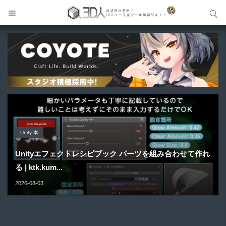
サイト内検索
サイト内検索
Unreal Engine アセット
Unreal Engine アセット
Unity 本
アセット-Asset
Blender アドオン
Pipe It | 直感的にパイプ形状を構築出来るUnreal Engine
Directive Utilities | ブループリントライブラリやエディタ
Unityエフェクトレシピブック パーツを組み合わせて作れ
SiroinoSotai | 完全無料＆CC0 で商用利用OKなVRChat
Bioform | 現役臨床医の3DCGアーティストが実際の解剖
5...
ス...
る | ktk.kum...
向け...
学に基づいて構築...
2026-08-05
2026-08-03
2026-08-03
2026-08-02
2026-08-01