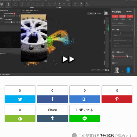
0
0
0
0
Twitter
Facebook
はてなブッ
0
Share
LINEで送る
Feedly
Tumblr
LINEで送る
この記事は約
7分10秒
で読めます