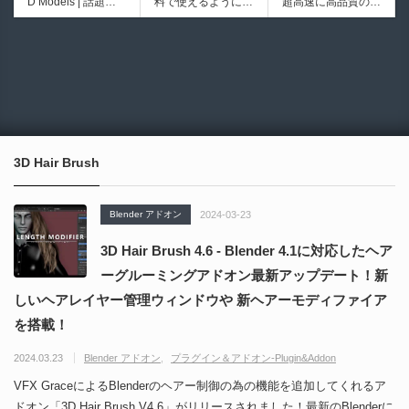
D Models | 話題の
料で使えるようにな
超高速に高品質のク
シピブック パーツ
向けリトポロジーツ
ゲーム『NTE（Nev
ったのか──3D-CA
ワッドポリゴンでリ
を組み合わせて作れ
ールセットアドオ
6937
6021
erness to Evernes
D民主化の40年史 |
メッシュ可能なオー
る | ktk.kumamoto氏
ン！
s）』のキャラクタ
3D-CADはなぜ0円
プンソースツール！
によるUnity向けエ
ー3Dモデルが公式
で使える時代になっ
MITライセンスとな
フェクト教本が202
から無料配布中！M
たのか？ CAD民主
り正式バージョンが
6年7月13日に発
MD（PMX）形式！
化の歴史を振り返る
公開！
売！
How I Built a Duelin
Blender Buddy | AP
動画をFabSceneが
g Retractable Light
Iキー不要！Llama.c
公開！
saber V4 | 決闘も可
ppを採用し完全に
3D Hair Brush
能な伸縮式ライトセ
ローカル動作！Ble
ーバーの開発メイキ
nderのドキュメン
ング映像！
トを網羅したBlend
Blender アドオン
2024-03-23
er向けAIエージェン
ト！無料公開！ by
3D Hair Brush 4.6 - Blender 4.1に対応したヘア
CGMatter
ーグルーミングアドオン最新アップデート！新
しいヘアレイヤー管理ウィンドウや 新ヘアーモディファイア
を搭載！
2024.03.23
Blender アドオン
プラグイン＆アドオン-Plugin&Addon
VFX GraceによるBlenderのヘアー制御の為の機能を追加してくれるア
ドオン「3D Hair Brush V4.6」がリリースされました！最新のBlenderに