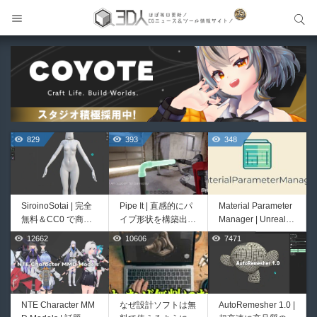
サイト内検索
サイト内検索
829
393
348
SiroinoSotai | 完全
Pipe It | 直感的にパ
Material Parameter
無料＆CC0 で商用
イプ形状を構築出来
Manager | Unreal E
利用OKなVRChat向
るUnreal Engine 5
ngineのマテリアル
12662
10606
7471
329
325
け共通素体3Dモデ
向けパイプ構築制御
パラメータを一括管
ルが正式リリース！
システムプラグイ
理・整理できるエデ
程よいポリ数＆トポ
ン！
ィタープラグイン！
ロジーにも注目！
NTE Character MM
なぜ設計ソフトは無
AutoRemesher 1.0 |
Unityエフェクトレ
Buldozer | Blender