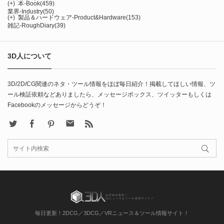
(+)
本-Book
(459)
業界-Industry
(50)
(+)
製品＆ハードウェア-Product&Hardware
(153)
雑記-RoughDiary
(39)
3D人について
3D/2D/CG関連のネタ・ツール情報をほぼ毎日紹介！掲載してほしい情報、ツ
ール検証依頼などありましたら、メッセージボックス、ツイッターもしくは
Facebookのメッセージからどうぞ！
X
Facebook
Pinterest
Contact
rss
毎日更新！2DCG／3DCG／VRニュース＆ツール情報サイト！