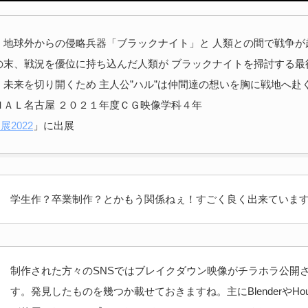
 地球外からの侵略兵器「ブラックナイト」と 人類との間で戦争が
の末、戦況を優位に持ち込んだ人類が ブラックナイトを掃討する最
 未来を切り開くため 主人公”ハル”は仲間達の想いを胸に戦地へ赴
ＨＡＬ名古屋 ２０２１年度ＣＧ映像学科４年
展2022
」に出展
学生作？卒業制作？とかもう関係ねぇ！すごく良く出来ていま
制作された方々のSNSではブレイクダウン映像がチラホラ公開
す。発見したものを幾つか載せておきますね。主にBlenderやHoud