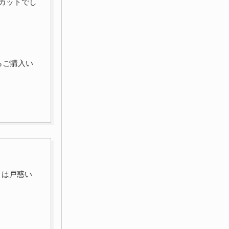
カットでし
らご購入い
きは戸惑い