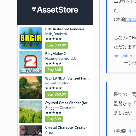
123カッ
た。
↓本編
https
ちなみにB
ただけま
pic.twitt
— コーンポタ
果ての一閃
監督から
ましたが
↓本編
https