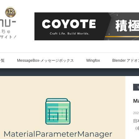
一覧
MessageBox-メッセージボックス
Wingfox
Blender アド
Ma
202
日
（@
によ