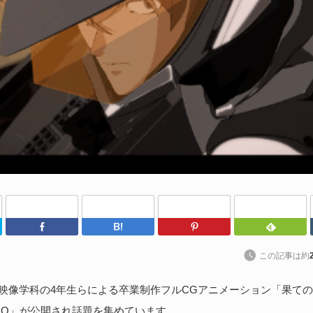
や
202
Un
ブ
スの
れ
続
U
わ
Twitter
Facebook
はてなブックマーク
Pinterest
202
kt
この記事は約
ト
に
G映像学科の4年生らによる卒業制作フルCGアニメーション「果て
 ZERO」が公開され話題を集めています。