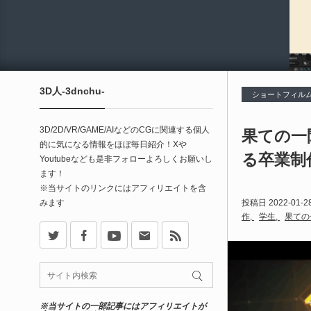
3D人-3dnchu-
ショートフィル
3D/2D/VR/GAME/AIなどのCGに関連する個人
果ての一閃
的に気になる情報をほぼ毎日紹介！Xや
る卒業制
Youtubeなども是非フォローよろしくお願いし
ます！
※当サイトのリンクにはアフィリエイトを含
みます
投稿日
2022-01-2
作
学生
果ての
X
Facebook
Youtube
Contact
rss
※当サイトの一部記事にはアフィリエイトが