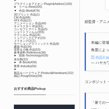
プラグイン＆アドオン-Plugin&Addon
(1326)
►
リール-Reel
(205)
▼
作品-Work
(879)
3Dプリント 作品
(1)
CM 作品
(68)
VFX 作品
(21)
総監督・アニ
アニメーション 作品
(40)
キャラクター 作品
(91)
コンセプトアート 作品
(5)
ショートフィルム
(355)
テクニカル 作品
(24)
ミュージックビデオ
(23)
メイキング
(211)
本編に登
モーショングラフィックス 作品
(8)
建築 作品
(34)
角度によ
背景＆小物 作品
(53)
参考資料-Reference
(38)
►
技術-Technology
(428)
閃
#UE4
p
未分類
(32)
— ハヤカワ
►
本-Book
(459)
業界-Industry
(50)
►
製品＆ハードウェア-Product&Hardware
(152)
雑記-RoughDiary
(39)
コンポジット
おすすめ商品Pickup
「果ての一閃