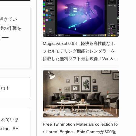
起きてい
後の作戦を
く──
MagicaVoxel 0.98 - 軽快＆高性能なボ
クセルモデリング機能とレンダラーを
搭載した無料ソフト最新映像！Win＆M
ac対応！
すね！
されていま
Free Twinmotion Materials collection fo
ini、AE
r Unreal Engine - Epic Gamesが500近