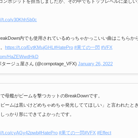
トコンポジットを担当しましたが、その中でもトップレベルに楽しい
://t.co/v30KhhSb0c
reakDown内でも使用されているめっちゃかっこいい曲はこちらか
す。
https://t.co/EvtKMujGHL
#HatePro
#果ての一閃
#VFX
er.com/HaZEWwdHkD
ージュ屋さん (@cornpotage_VFX)
January 26, 2022
で母艦がビームを撃つカットのBreakDownです。
「ビームは黒いけどめちゃめちゃ発光しててほしい」と言われたと
、しっかり形にできてよかったです。
://t.co/cyAGy42pwb
#HatePro
#果ての一閃
#VFX
#Effect