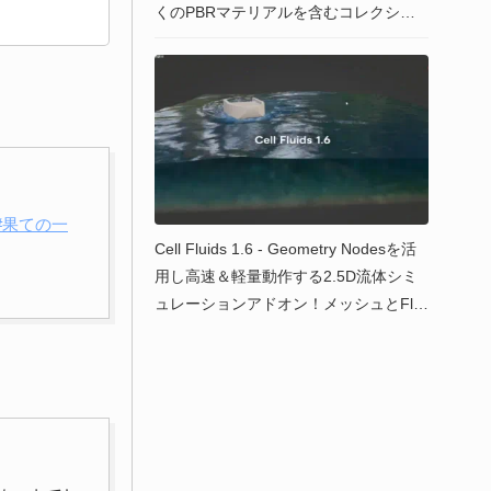
くのPBRマテリアルを含むコレクショ
ンを無償公開！
#果ての一
Cell Fluids 1.6 - Geometry Nodesを活
用し高速＆軽量動作する2.5D流体シミ
ュレーションアドオン！メッシュとFlo
wmapをベイクしUEやUnityでも活用可
能！