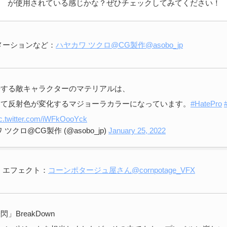
が使用されている感じかな？ぜひチェックしてみてください！
メーションなど：
ハヤカワ ツクロ@CG製作@asobo_jp
場する敵キャラクターのマテリアルは、
って反射色が変化するマジョーラカラーになっています。
#HatePro
ic.twitter.com/iWFkOooYck
 ツクロ@CG製作 (@asobo_jp)
January 25, 2022
・エフェクト：
コーンポタージュ屋さん@cornpotage_VFX
」BreakDown