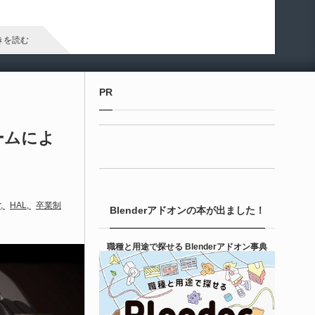
arameter Manager」が公開されています。マテリアルやマテリ
ル関数のパラメータ管理・整理・編集を効率化するためのツー
です。
きを読む
Unreal Engine アセット
PR
ipe It | 直感的にパイプ形状を構築出来るUnre
 Engine 5...
チームによ
！
6-08-05
entient Softwareによる、直感的にパイプ形状を構築出来る
real Engine 5向けプラグイン「Pipe It」がFab上でリリースさ
r
HAL
卒業制
Blenderアドオンの本が出ました！
ました！
きを読む
職種と用途で探せる Blenderアドオン事典
Unreal Engine アセット
irective Utilities | ブループリントライブラリ