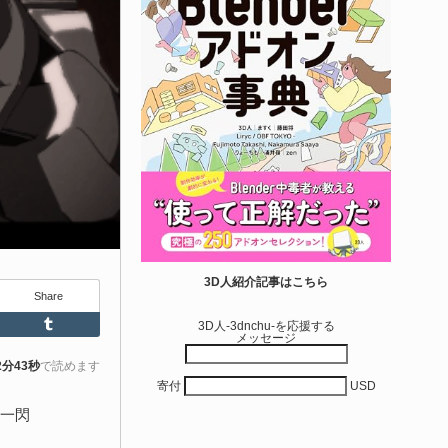
エディタス...
6-08-03
real Directiveによる「Directive Utilities」はブループリントライ
ラリやエディタスクリプト API の機能不足を補うオープンソー
 Unreal Engine プラグインです。FabとGithub上で無料公開さ
ています！
きを読む
Unity 本
nityエフェクトレシピブック パーツを組み合
3D人紹介記事はこちら
Share
せて作れる | ktk.kum...
Feedly
Tumblr
3D人-3dnchu-を応援する
メッセージ
6-08-03
k.kumamoto氏によるUnity向けエフェクト教本「Unityエフェク
2分43秒
で読めます
寄付
USD
レシピブック パーツを組み合わせて作れる」が2026年7月13日
翔泳社から発売されています！
の一閃