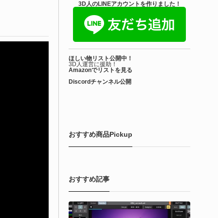
きを読む
3D人のLINEアカウントを作りました！
アセット-Asset
iroinoSotai | 完全無料＆CC0 で商用利用OK
ほしい物リスト公開中！
VRChat向け...
3D人運営に援助！
Amazonでリストを見る
Discordチャンネル公開
6-08-02
バターモデラーの しろいの氏（@SiroinoWorks）が以前から進
共有を行っていた素体モデル「SironoSotai」をリリースしまし
！
おすすめ商品Pickup
きを読む
おすすめ記事