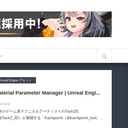
サイト内検索
オン
Unreal Engine アセット
terial Parameter Manager | Unreal Engi...
6-08-07
本のゲーム系テクニカルアーティストのTack2氏
Tack2_3D）が展開する「Kachipochi（@kachipochi_tool）」
る、Unreal Engine向けエディタープラグイン「Material