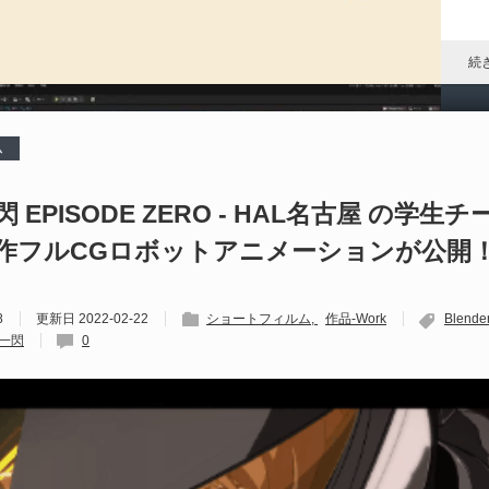
P
ア
ル
続
ム
P
al
 EPISODE ZERO - HAL名古屋 の学生
作フルCGロボットアニメーションが公開
202
S
Un
8
更新日
2022-02-22
ショートフィルム
作品-Work
Blende
れ
一閃
0
続
D