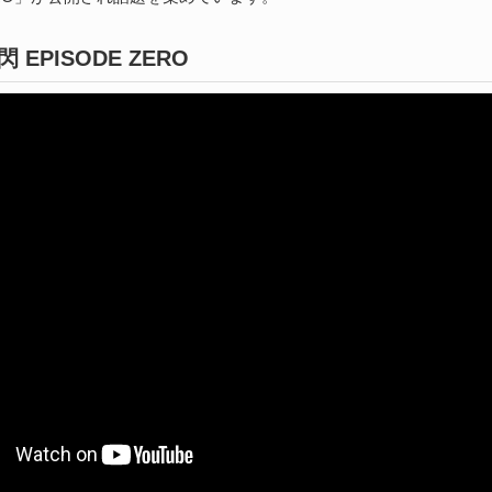
続
 EPISODE ZERO
S
な
202
ア
捗
た
続