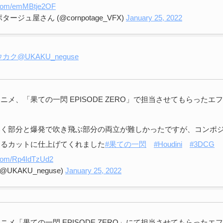
r.com/emMBtje2OF
ージュ屋さん (@cornpotage_VFX)
January 25, 2022
ウカク@UKAKU_neguse
ニメ、「果ての一閃 EPISODE ZERO」で担当させてもらったエ
いく部分と爆発で吹き飛ぶ部分の両立が難しかったですが、コンポ
あるカットに仕上げてくれました
#果ての一閃
#Houdini
#3DCG
r.com/Rp4IdTzUd2
@UKAKU_neguse)
January 25, 2022
ニメ「果ての一閃 EPISODE ZERO」にて担当させてもらったエ