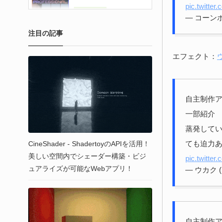
pic.twitte
— コーンポタ
注目の記事
エフェクト：
自主制作ア
一部紹介
蒸発して
ても迫力
CineShader - ShadertoyのAPIを活用！
美しい空間内でシェーダー構築・ビジ
pic.twitte
ュアライズが可能なWebアプリ！
— ウカク (
自主制作ア