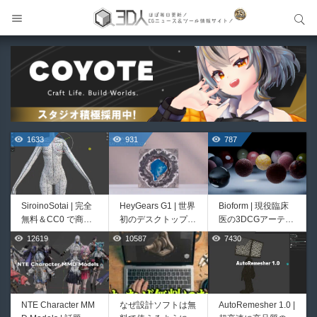
サイト内検索
サイト内検索
1633
931
787
SiroinoSotai | 完全
HeyGears G1 | 世界
Bioform | 現役臨床
無料＆CC0 で商用
初のデスクトップ型
医の3DCGアーティ
利用OKなVRChat向
フルカラー3D＆UV
ストが実際の解剖学
12619
10587
7430
526
421
け共通素体3Dモデ
統合型プリンターが
に基づいて構築した
ルが正式リリース！
登場！
プロシージャルな生
程よいポリ数＆トポ
物学的Blenderマテ
ロジーにも注目！
リアルアセットアド
オン！無料お試し版
NTE Character MM
なぜ設計ソフトは無
AutoRemesher 1.0 |
Unityエフェクトレ
Directive Utilities |
もあるよ！