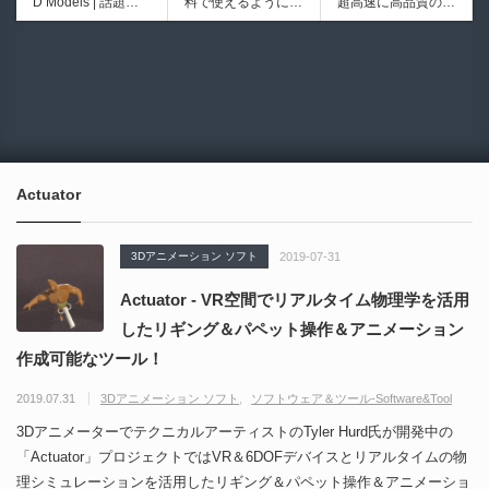
D Models | 話題の
料で使えるようにな
超高速に高品質のク
シピブック パーツ
ブループリントライ
ゲーム『NTE（Nev
ったのか──3D-CA
ワッドポリゴンでリ
を組み合わせて作れ
ブラリやエディタス
6931
6017
erness to Evernes
D民主化の40年史 |
メッシュ可能なオー
る | ktk.kumamoto氏
クリプト API の機
s）』のキャラクタ
3D-CADはなぜ0円
プンソースツール！
によるUnity向けエ
能不足を補う無料＆
ー3Dモデルが公式
で使える時代になっ
MITライセンスとな
フェクト教本が202
オープンソースのU
から無料配布中！M
たのか？ CAD民主
り正式バージョンが
6年7月13日に発
nreal Engine 5プラ
MD（PMX）形式！
化の歴史を振り返る
公開！
売！
グイン！
How I Built a Duelin
Blender Buddy | AP
動画をFabSceneが
g Retractable Light
Iキー不要！Llama.c
公開！
saber V4 | 決闘も可
ppを採用し完全に
Actuator
能な伸縮式ライトセ
ローカル動作！Ble
ーバーの開発メイキ
nderのドキュメン
ング映像！
トを網羅したBlend
3Dアニメーション ソフト
2019-07-31
er向けAIエージェン
ト！無料公開！ by
Actuator - VR空間でリアルタイム物理学を活用
CGMatter
したリギング＆パペット操作＆アニメーション
作成可能なツール！
2019.07.31
3Dアニメーション ソフト
ソフトウェア＆ツール-Software&Tool
3DアニメーターでテクニカルアーティストのTyler Hurd氏が開発中の
「Actuator」プロジェクトではVR＆6DOFデバイスとリアルタイムの物
理シミュレーションを活用したリギング＆パペット操作＆アニメーショ