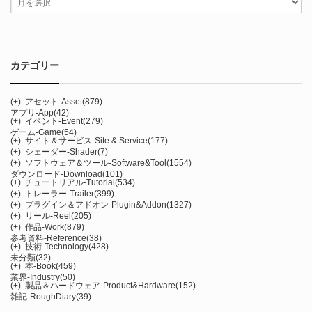
カテゴリー
(+)
アセット-Asset
(879)
アプリ-App
(42)
(+)
イベント-Event
(279)
ゲーム-Game
(54)
(+)
サイト＆サービス-Site & Service
(177)
(+)
シェーダー-Shader
(7)
(+)
ソフトウェア＆ツール-Software&Tool
(1554)
ダウンロード-Download
(101)
(+)
チュートリアル-Tutorial
(534)
(+)
トレーラー-Trailer
(399)
(+)
プラグイン＆アドオン-Plugin&Addon
(1327)
(+)
リール-Reel
(205)
(+)
作品-Work
(879)
参考資料-Reference
(38)
(+)
技術-Technology
(428)
未分類
(32)
(+)
本-Book
(459)
業界-Industry
(50)
(+)
製品＆ハードウェア-Product&Hardware
(152)
雑記-RoughDiary
(39)