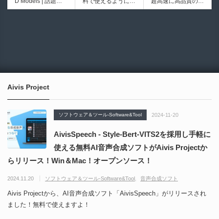
D Models | 話題の
料で使えるようにな
超高速に高品質のク
ブループリントライ
イプ形状を構築出来
ゲーム『NTE（Nev
ったのか──3D-CA
ワッドポリゴンでリ
ブラリやエディタス
るUnreal Engine 5
6934
6018
erness to Evernes
D民主化の40年史 |
メッシュ可能なオー
クリプト API の機
向けパイプ構築制御
s）』のキャラクタ
3D-CADはなぜ0円
プンソースツール！
能不足を補う無料＆
システムプラグイ
ー3Dモデルが公式
で使える時代になっ
MITライセンスとな
オープンソースのU
ン！
から無料配布中！M
たのか？ CAD民主
り正式バージョンが
nreal Engine 5プラ
MD（PMX）形式！
化の歴史を振り返る
公開！
グイン！
How I Built a Duelin
Blender Buddy | AP
動画をFabSceneが
g Retractable Light
Iキー不要！Llama.c
公開！
saber V4 | 決闘も可
ppを採用し完全に
Aivis Project
能な伸縮式ライトセ
ローカル動作！Ble
ーバーの開発メイキ
nderのドキュメン
ング映像！
トを網羅したBlend
ソフトウェア＆ツール-Software&Tool
2024-11-20
er向けAIエージェン
ト！無料公開！ by
AivisSpeech - Style-Bert-VITS2を採用し手軽に
CGMatter
使える無料AI音声合成ソフトがAivis Projectか
らリリース！Win＆Mac！オープンソース！
2024.11.20
ソフトウェア＆ツール-Software&Tool
音声合成ソフト
Aivis Projectから、AI音声合成ソフト「AivisSpeech」がリリースされ
ました！無料で使えますよ！