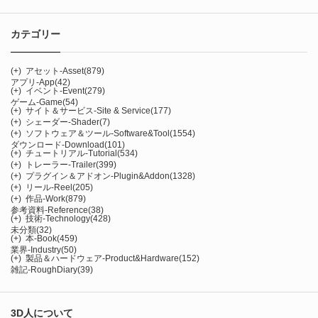
カテゴリー
(+)
アセット-Asset
(879)
アプリ-App
(42)
(+)
イベント-Event
(279)
ゲーム-Game
(54)
(+)
サイト＆サービス-Site & Service
(177)
(+)
シェーダー-Shader
(7)
(+)
ソフトウェア＆ツール-Software&Tool
(1554)
ダウンロード-Download
(101)
(+)
チュートリアル-Tutorial
(534)
(+)
トレーラー-Trailer
(399)
(+)
プラグイン＆アドオン-Plugin&Addon
(1328)
(+)
リール-Reel
(205)
(+)
作品-Work
(879)
参考資料-Reference
(38)
(+)
技術-Technology
(428)
未分類
(32)
(+)
本-Book
(459)
業界-Industry
(50)
(+)
製品＆ハードウェア-Product&Hardware
(152)
雑記-RoughDiary
(39)
3D人について