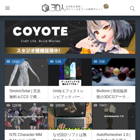
サイト内検索
サイト内検索
1697
538
538
SiroinoSotai | 完全
Unityエフェクトレ
Bioform | 現役臨床
無料＆CC0 で商用
シピブック パーツ
医の3DCGアーティ
利用OKなVRChat向
を組み合わせて作れ
ストが実際の解剖学
12636
10598
7447
427
387
け共通素体3Dモデ
る | ktk.kumamoto氏
に基づいて構築した
ルが正式リリース！
によるUnity向けエ
プロシージャルな生
程よいポリ数＆トポ
フェクト教本が202
物学的Blenderマテ
ロジーにも注目！
6年7月13日に発
リアルアセットアド
売！
オン！無料お試し版
NTE Character MM
なぜ設計ソフトは無
AutoRemesher 1.0 |
Directive Utilities |
Pipe It | 直感的にパ
もあるよ！