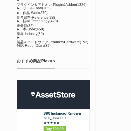
プラグイン＆アドオン-Plugin&Addon
(1326)
►
リール-Reel
(205)
►
作品-Work
(879)
参考資料-Reference
(38)
►
技術-Technology
(428)
未分類
(32)
►
本-Book
(459)
業界-Industry
(50)
►
製品＆ハードウェア-Product&Hardware
(152)
雑記-RoughDiary
(39)
おすすめ商品Pickup