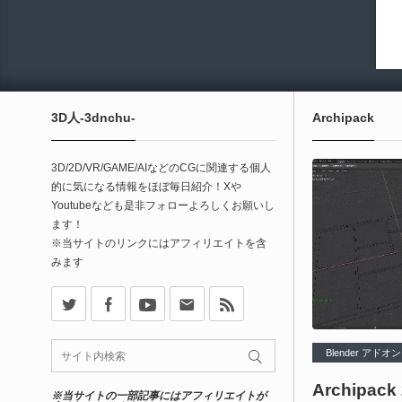
3D人-3dnchu-
Archipack
3D/2D/VR/GAME/AIなどのCGに関連する個人
的に気になる情報をほぼ毎日紹介！Xや
Youtubeなども是非フォローよろしくお願いし
ます！
※当サイトのリンクにはアフィリエイトを含
みます
X
Facebook
Youtube
Contact
rss
Blender アドオン
Archipack
※当サイトの一部記事にはアフィリエイトが