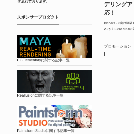
含まれております。
デリングアド
応！
スポンサープロダクト
Blender 2.8向け
2.0からBlender2
プロモーション
[
CGElementaryに関する記事一覧
Reallusionに関する記事一覧
Paintstorm Studioに関する記事一覧