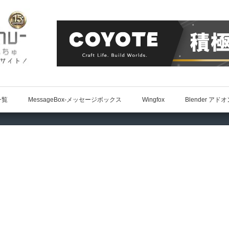
一覧
MessageBox-メッセージボックス
Wingfox
Blender アド