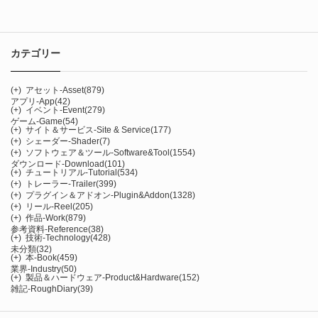
カテゴリー
(+)
アセット-Asset
(879)
アプリ-App
(42)
(+)
イベント-Event
(279)
ゲーム-Game
(54)
(+)
サイト＆サービス-Site & Service
(177)
(+)
シェーダー-Shader
(7)
(+)
ソフトウェア＆ツール-Software&Tool
(1554)
ダウンロード-Download
(101)
(+)
チュートリアル-Tutorial
(534)
(+)
トレーラー-Trailer
(399)
(+)
プラグイン＆アドオン-Plugin&Addon
(1328)
(+)
リール-Reel
(205)
(+)
作品-Work
(879)
参考資料-Reference
(38)
(+)
技術-Technology
(428)
未分類
(32)
(+)
本-Book
(459)
業界-Industry
(50)
(+)
製品＆ハードウェア-Product&Hardware
(152)
雑記-RoughDiary
(39)