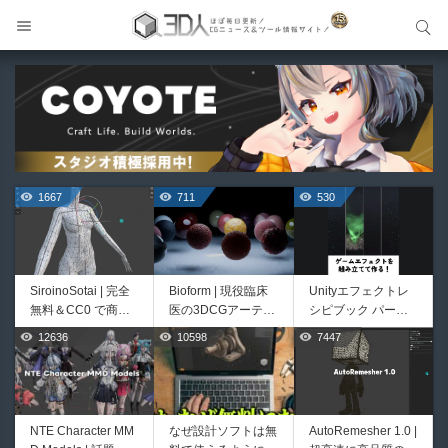
サイト内検索
サイト内検索
1667
711
530
SiroinoSotai | 完全
Bioform | 現役臨床
Unityエフェクトレ
無料＆CC0 で商用
医の3DCGアーティ
シピブック パーツ
利用OKなVRChat向
ストが実際の解剖学
を組み合わせて作れ
12636
10598
7447
444
426
け共通素体3Dモデ
に基づいて構築した
る | ktk.kumamoto氏
ルが正式リリース！
プロシージャルな生
によるUnity向けエ
程よいポリ数＆トポ
物学的Blenderマテ
フェクト教本が202
ロジーにも注目！
リアルアセットアド
6年7月13日に発
オン！無料お試し版
売！
NTE Character MM
なぜ設計ソフトは無
AutoRemesher 1.0 |
HeyGears G1 | 世界
Directive Utilities |
もあるよ！