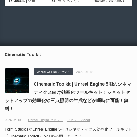
D Models | 話題の
料で使えるようにな
超高速に高品質のク
初のデスクトップ型
ブループリントライ
ゲーム『NTE（Nev
ったのか──3D-CA
ワッドポリゴンでリ
フルカラー3D＆UV
ブラリやエディタス
6934
6018
erness to Evernes
D民主化の40年史 |
メッシュ可能なオー
統合型プリンターが
クリプト API の機
s）』のキャラクタ
3D-CADはなぜ0円
プンソースツール！
登場！
能不足を補う無料＆
ー3Dモデルが公式
で使える時代になっ
MITライセンスとな
オープンソースのU
から無料配布中！M
たのか？ CAD民主
り正式バージョンが
nreal Engine 5プラ
MD（PMX）形式！
化の歴史を振り返る
公開！
グイン！
How I Built a Duelin
Blender Buddy | AP
動画をFabSceneが
g Retractable Light
Iキー不要！Llama.c
公開！
saber V4 | 決闘も可
ppを採用し完全に
Cinematic Toolkit
能な伸縮式ライトセ
ローカル動作！Ble
ーバーの開発メイキ
nderのドキュメン
ング映像！
トを網羅したBlend
Unreal Engine アセット
2026-04-18
er向けAIエージェン
ト！無料公開！ by
Cinematic Toolkit | Unreal Engine 5用のシネマ
CGMatter
ティクス向け効率化ツールキット！ショットセ
ットアップの効率化や三点照明の生成などが瞬時に可能！無
料！
2026.04.18
Unreal Engine アセット
アセット-Asset
Form StudiosがUnreal Engine 5向けシネマティクス効率化ツールキット
「Cinematic Toolkit」を無料公開しました！