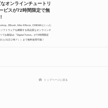
高品質なオンラインチュートリ
ービスが72時間限定で無
！
toshop, ZBrush, After Effects, CINEMAといった
名ソフトウェアを網羅する高品質なオンラインチ
お馴染み『Digital-Tutors』が72時間限定
間だと31日２時？））まで無料使用可能！
トップページに戻る