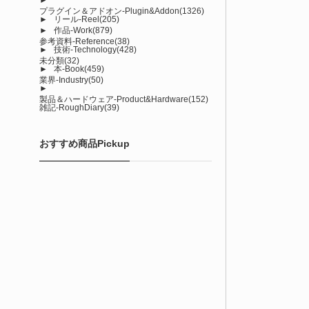
プラグイン＆アドオン-Plugin&Addon
(1326)
►
リール-Reel
(205)
►
作品-Work
(879)
参考資料-Reference
(38)
►
技術-Technology
(428)
未分類
(32)
►
本-Book
(459)
業界-Industry
(50)
►
製品＆ハードウェア-Product&Hardware
(152)
雑記-RoughDiary
(39)
おすすめ商品Pickup