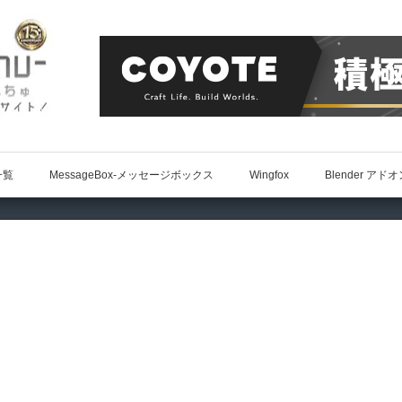
一覧
MessageBox-メッセージボックス
Wingfox
Blender アド