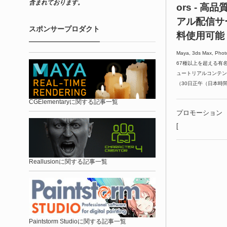
含まれております。
ors - 
アル配信サ
スポンサープロダクト
料使用可能
Maya, 3ds Max, Pho
67種以上を超える有
ュートリアルコンテンツで
（30日正午（日本時
CGElementaryに関する記事一覧
プロモーション
[
Reallusionに関する記事一覧
Paintstorm Studioに関する記事一覧