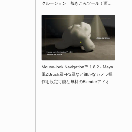
クルージョン」焼きこみツール！頂点o
rテクスチャにベイク！ベイク！
Mouse-look Navigation™ 1.8.2 - Maya
風ZBrush風FPS風など細かなカメラ操
作を設定可能な無料のBlenderアドオ
ン！Blender 4.xにも対応！