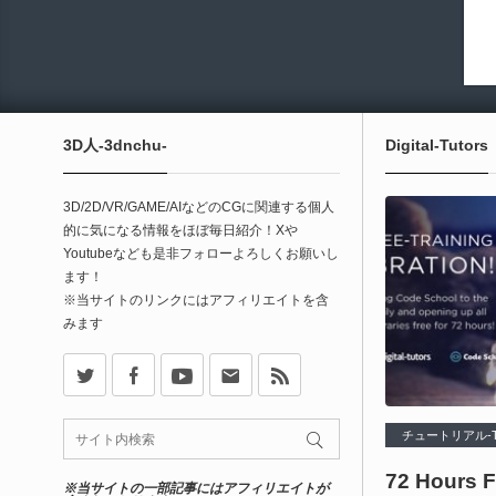
3D人-3dnchu-
Digital-Tutors
3D/2D/VR/GAME/AIなどのCGに関連する個人
的に気になる情報をほぼ毎日紹介！Xや
Youtubeなども是非フォローよろしくお願いし
ます！
※当サイトのリンクにはアフィリエイトを含
みます
X
Facebook
Youtube
Contact
rss
チュートリアル-Tut
72 Hours Fr
※当サイトの一部記事にはアフィリエイトが