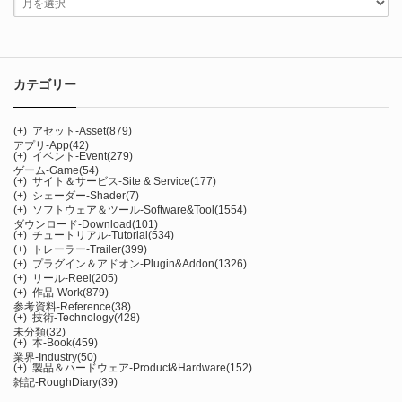
カテゴリー
(+)
アセット-Asset
(879)
アプリ-App
(42)
(+)
イベント-Event
(279)
ゲーム-Game
(54)
(+)
サイト＆サービス-Site & Service
(177)
(+)
シェーダー-Shader
(7)
(+)
ソフトウェア＆ツール-Software&Tool
(1554)
ダウンロード-Download
(101)
(+)
チュートリアル-Tutorial
(534)
(+)
トレーラー-Trailer
(399)
(+)
プラグイン＆アドオン-Plugin&Addon
(1326)
(+)
リール-Reel
(205)
(+)
作品-Work
(879)
参考資料-Reference
(38)
(+)
技術-Technology
(428)
未分類
(32)
(+)
本-Book
(459)
業界-Industry
(50)
(+)
製品＆ハードウェア-Product&Hardware
(152)
雑記-RoughDiary
(39)