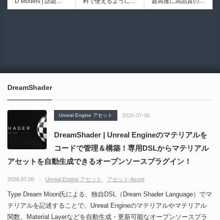
D Models | 話題の
料で使えるようにな
超高速に高品質のク
シピブック パーツ
ブループリントライ
ゲーム『NTE（Nev
ったのか──3D-CA
ワッドポリゴンでリ
を組み合わせて作れ
ブラリやエディタス
6930
6013
erness to Evernes
D民主化の40年史 |
メッシュ可能なオー
る | ktk.kumamoto氏
クリプト API の機
s）』のキャラクタ
3D-CADはなぜ0円
プンソースツール！
によるUnity向けエ
能不足を補う無料＆
ー3Dモデルが公式
で使える時代になっ
MITライセンスとな
フェクト教本が202
オープンソースのU
から無料配布中！M
たのか？ CAD民主
り正式バージョンが
6年7月13日に発
nreal Engine 5プラ
MD（PMX）形式！
化の歴史を振り返る
公開！
売！
グイン！
How I Built a Duelin
Blender Buddy | AP
動画をFabSceneが
g Retractable Light
Iキー不要！Llama.c
公開！
saber V4 | 決闘も可
ppを採用し完全に
DreamShader
能な伸縮式ライトセ
ローカル動作！Ble
ーバーの開発メイキ
nderのドキュメン
ング映像！
トを網羅したBlend
Unreal Engine アセット
2026-07-06
er向けAIエージェン
ト！無料公開！ by
DreamShader | Unreal Engineのマテリアルを
CGMatter
コードで管理＆構築！専用DSLからマテリアル
アセットを自動生成できるオープンソースプラグイン！
2026.07.06
Unreal Engine アセット
アセット-Asset
Type Dream Moon氏による、独自DSL（Dream Shader Language）でマ
テリアルを記述することで、Unreal Engineのマテリアルやマテリアル
関数、Material Layerなどを自動生成・更新可能なオープンソースプラ