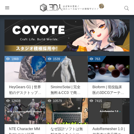
サイト内検索
サイト内検索
1869
1539
763
HeyGears G1 | 世界
SiroinoSotai | 完全
Bioform | 現役臨床
初のデスクトップ型
無料＆CC0 で商用
医の3DCGアーティ
フルカラー3D＆UV
利用OKなVRChat向
ストが実際の解剖学
12603
10579
7415
499
400
統合型プリンターが
け共通素体3Dモデ
に基づいて構築した
登場！
ルが正式リリース！
プロシージャルな生
程よいポリ数＆トポ
物学的Blenderマテ
ロジーにも注目！
リアルアセットアド
オン！無料お試し版
NTE Character MM
なぜ設計ソフトは無
AutoRemesher 1.0 |
Unityエフェクトレ
Directive Utilities |
もあるよ！