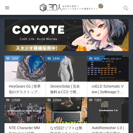
サイト内検索
サイト内検索
1837
1444
831
HeyGears G1 | 世界
SiroinoSotai | 完全
cvELD Schematic V
初のデスクトップ型
無料＆CC0 で商用
iew | Softimageライ
フルカラー3D＆UV
利用OKなVRChat向
クかつNukeの利便
12589
10564
7393
729
457
統合型プリンターが
け共通素体3Dモデ
性も兼ね備えた階層
登場！
ルが正式リリース！
ノードビューをBle
程よいポリ数＆トポ
nderに実装するア
ロジーにも注目！
ドオンが登場！夏季
限定セール中！
NTE Character MM
なぜ設計ソフトは無
AutoRemesher 1.0 |
Bioform | 現役臨床
Unityエフェクトレ