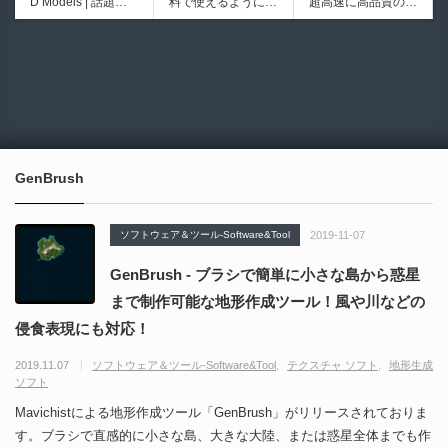
D Models | 話題の
料で使えるようにな
超高速に高品質のク
医の3DCGアーティ
シピブック パーツ
ゲーム『NTE（Nev
ったのか──3D-CA
ワッドポリゴンでリ
ストが実際の解剖学
を組み合わせて作れ
6924
6008
erness to Evernes
D民主化の40年史 |
メッシュ可能なオー
に基づいて構築した
る | ktk.kumamoto氏
s）』のキャラクタ
3D-CADはなぜ0円
プンソースツール！
プロシージャルな生
によるUnity向けエ
ー3Dモデルが公式
で使える時代になっ
MITライセンスとな
物学的Blenderマテ
フェクト教本が202
から無料配布中！M
たのか？ CAD民主
り正式バージョンが
リアルアセットアド
6年7月13日に発
MD（PMX）形式！
化の歴史を振り返る
公開！
オン！無料お試し版
売！
How I Built a Duelin
Blender Buddy | AP
動画をFabSceneが
もあるよ！
g Retractable Light
Iキー不要！Llama.c
公開！
saber V4 | 決闘も可
ppを採用し完全に
GenBrush
能な伸縮式ライトセ
ローカル動作！Ble
ーバーの開発メイキ
nderのドキュメン
ング映像！
トを網羅したBlend
ソフトウェア＆ツール-Software&Tool
2019-11-07
er向けAIエージェン
ト！無料公開！ by
GenBrush - ブラシで簡単に小さな島から惑星
CGMatter
まで制作可能な地形作成ツール！風や川などの
侵食表現にも対応！
2019.11.07
ソフトウェア＆ツール-Software&Tool
テクスチャ ソフト
地形生成
ソフト
Mavichistによる地形作成ツール「GenBrush」がリリースされておりま
す。ブラシで直感的に小さな島、大きな大陸、または惑星全体までも作