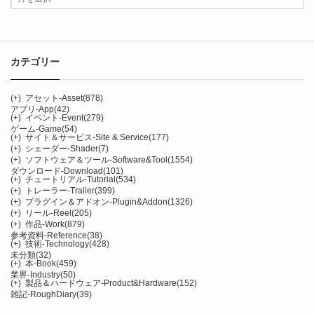
カテゴリー
(+)
アセット-Asset
(878)
アプリ-App
(42)
(+)
イベント-Event
(279)
ゲーム-Game
(54)
(+)
サイト＆サービス-Site & Service
(177)
(+)
シェーダー-Shader
(7)
(+)
ソフトウェア＆ツール-Software&Tool
(1554)
ダウンロード-Download
(101)
(+)
チュートリアル-Tutorial
(534)
(+)
トレーラー-Trailer
(399)
(+)
プラグイン＆アドオン-Plugin&Addon
(1326)
(+)
リール-Reel
(205)
(+)
作品-Work
(879)
参考資料-Reference
(38)
(+)
技術-Technology
(428)
未分類
(32)
(+)
本-Book
(459)
業界-Industry
(50)
(+)
製品＆ハードウェア-Product&Hardware
(152)
雑記-RoughDiary
(39)