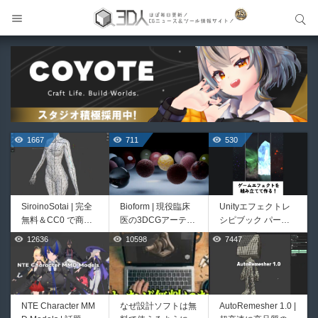
サイト内検索
サイト内検索
1667
711
530
SiroinoSotai | 完全
Bioform | 現役臨床
Unityエフェクトレ
無料＆CC0 で商用
医の3DCGアーティ
シピブック パーツ
利用OKなVRChat向
ストが実際の解剖学
を組み合わせて作れ
12636
10598
7447
444
426
け共通素体3Dモデ
に基づいて構築した
る | ktk.kumamoto氏
ルが正式リリース！
プロシージャルな生
によるUnity向けエ
程よいポリ数＆トポ
物学的Blenderマテ
フェクト教本が202
ロジーにも注目！
リアルアセットアド
6年7月13日に発
オン！無料お試し版
売！
NTE Character MM
なぜ設計ソフトは無
AutoRemesher 1.0 |
HeyGears G1 | 世界
Directive Utilities |
もあるよ！