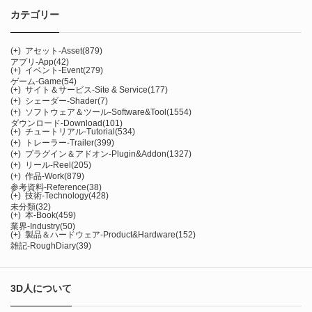
カテゴリー
(+)
アセット-Asset
(879)
アプリ-App
(42)
(+)
イベント-Event
(279)
ゲーム-Game
(54)
(+)
サイト＆サービス-Site & Service
(177)
(+)
シェーダー-Shader
(7)
(+)
ソフトウェア＆ツール-Software&Tool
(1554)
ダウンロード-Download
(101)
(+)
チュートリアル-Tutorial
(534)
(+)
トレーラー-Trailer
(399)
(+)
プラグイン＆アドオン-Plugin&Addon
(1327)
(+)
リール-Reel
(205)
(+)
作品-Work
(879)
参考資料-Reference
(38)
(+)
技術-Technology
(428)
未分類
(32)
(+)
本-Book
(459)
業界-Industry
(50)
(+)
製品＆ハードウェア-Product&Hardware
(152)
雑記-RoughDiary
(39)
3D人について