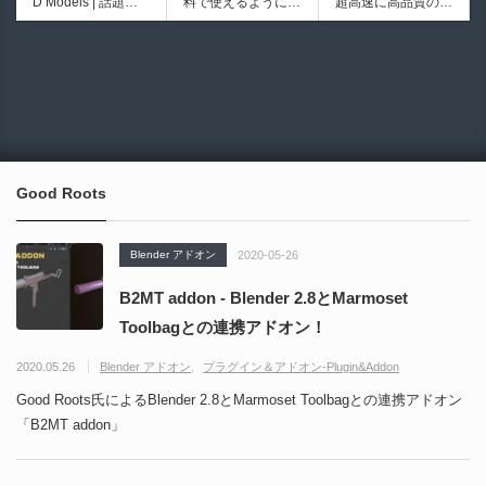
D Models | 話題の
料で使えるようにな
超高速に高品質のク
初のデスクトップ型
ブループリントライ
ゲーム『NTE（Nev
ったのか──3D-CA
ワッドポリゴンでリ
フルカラー3D＆UV
ブラリやエディタス
6934
6018
erness to Evernes
D民主化の40年史 |
メッシュ可能なオー
統合型プリンターが
クリプト API の機
s）』のキャラクタ
3D-CADはなぜ0円
プンソースツール！
登場！
能不足を補う無料＆
ー3Dモデルが公式
で使える時代になっ
MITライセンスとな
オープンソースのU
から無料配布中！M
たのか？ CAD民主
り正式バージョンが
nreal Engine 5プラ
MD（PMX）形式！
化の歴史を振り返る
公開！
グイン！
How I Built a Duelin
Blender Buddy | AP
動画をFabSceneが
g Retractable Light
Iキー不要！Llama.c
公開！
saber V4 | 決闘も可
ppを採用し完全に
Good Roots
能な伸縮式ライトセ
ローカル動作！Ble
ーバーの開発メイキ
nderのドキュメン
ング映像！
トを網羅したBlend
Blender アドオン
2020-05-26
er向けAIエージェン
ト！無料公開！ by
B2MT addon - Blender 2.8とMarmoset
CGMatter
Toolbagとの連携アドオン！
2020.05.26
Blender アドオン
プラグイン＆アドオン-Plugin&Addon
Good Roots氏によるBlender 2.8とMarmoset Toolbagとの連携アドオン
「B2MT addon」