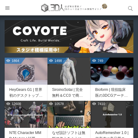
サイト内検索
サイト内検索
1864
1498
749
HeyGears G1 | 世界
SiroinoSotai | 完全
Bioform | 現役臨床
初のデスクトップ型
無料＆CC0 で商用
医の3DCGアーティ
フルカラー3D＆UV
利用OKなVRChat向
ストが実際の解剖学
12600
10578
7410
579
481
統合型プリンターが
け共通素体3Dモデ
に基づいて構築した
登場！
ルが正式リリース！
プロシージャルな生
程よいポリ数＆トポ
物学的Blenderマテ
ロジーにも注目！
リアルアセットアド
オン！無料お試し版
NTE Character MM
なぜ設計ソフトは無
AutoRemesher 1.0 |
cvELD Schematic V
Unityエフェクトレ
もあるよ！