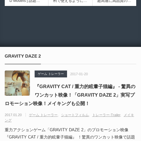
D Models | 話題の
料で使えるようにな
超高速に高品質のク
iew | Softimageライ
シピブック パーツ
ゲーム『NTE（Nev
ったのか──3D-CA
ワッドポリゴンでリ
クかつNukeの利便
を組み合わせて作れ
6928
6013
erness to Evernes
D民主化の40年史 |
メッシュ可能なオー
性も兼ね備えた階層
る | ktk.kumamoto氏
s）』のキャラクタ
3D-CADはなぜ0円
プンソースツール！
ノードビューをBle
によるUnity向けエ
ー3Dモデルが公式
で使える時代になっ
MITライセンスとな
nderに実装するア
フェクト教本が202
から無料配布中！M
たのか？ CAD民主
り正式バージョンが
ドオンが登場！夏季
6年7月13日に発
MD（PMX）形式！
化の歴史を振り返る
公開！
限定セール中！
売！
How I Built a Duelin
Blender Buddy | AP
動画をFabSceneが
g Retractable Light
Iキー不要！Llama.c
公開！
saber V4 | 決闘も可
ppを採用し完全に
GRAVITY DAZE 2
能な伸縮式ライトセ
ローカル動作！Ble
ーバーの開発メイキ
nderのドキュメン
ング映像！
トを網羅したBlend
ゲーム トレーラー
2017-01-20
er向けAIエージェン
ト！無料公開！ by
『GRAVITY CAT / 重力的眩暈子猫編』 - 驚異の
CGMatter
ワンカット映像！「GRAVITY DAZE 2」実写プ
ロモーション映像！メイキングも公開！
2017.01.20
ゲーム トレーラー
ショートフィルム
トレーラー-Trailer
メイキ
ング
重力アクションゲーム「GRAVITY DAZE 2」のプロモーション映像
『GRAVITY CAT / 重力的眩暈子猫編』 ！驚異のワンカット映像で話題