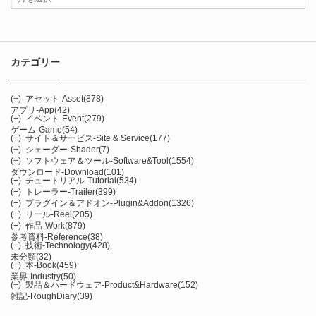
カテゴリー
(+)
アセット-Asset
(878)
アプリ-App
(42)
(+)
イベント-Event
(279)
ゲーム-Game
(54)
(+)
サイト＆サービス-Site & Service
(177)
(+)
シェーダー-Shader
(7)
(+)
ソフトウェア＆ツール-Software&Tool
(1554)
ダウンロード-Download
(101)
(+)
チュートリアル-Tutorial
(534)
(+)
トレーラー-Trailer
(399)
(+)
プラグイン＆アドオン-Plugin&Addon
(1326)
(+)
リール-Reel
(205)
(+)
作品-Work
(879)
参考資料-Reference
(38)
(+)
技術-Technology
(428)
未分類
(32)
(+)
本-Book
(459)
業界-Industry
(50)
(+)
製品＆ハードウェア-Product&Hardware
(152)
雑記-RoughDiary
(39)