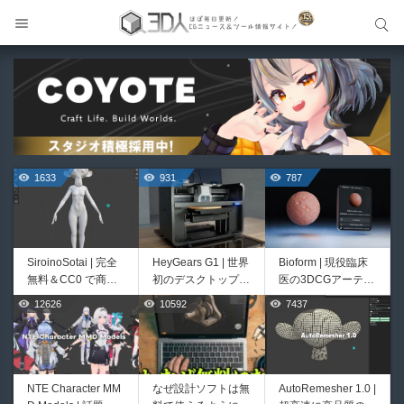
サイト内検索
サイト内検索
1633
931
787
SiroinoSotai | 完全
HeyGears G1 | 世界
Bioform | 現役臨床
無料＆CC0 で商用
初のデスクトップ型
医の3DCGアーティ
利用OKなVRChat向
フルカラー3D＆UV
ストが実際の解剖学
12626
10592
7437
526
421
け共通素体3Dモデ
統合型プリンターが
に基づいて構築した
ルが正式リリース！
登場！
プロシージャルな生
程よいポリ数＆トポ
物学的Blenderマテ
ロジーにも注目！
リアルアセットアド
オン！無料お試し版
NTE Character MM
なぜ設計ソフトは無
AutoRemesher 1.0 |
Unityエフェクトレ
Directive Utilities |
もあるよ！