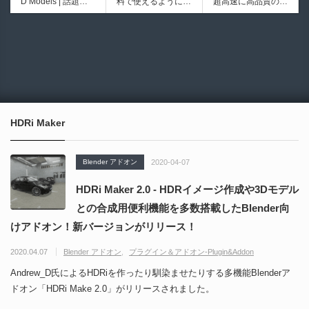
D Models | 話題の
料で使えるようにな
超高速に高品質のク
シピブック パーツ
ブループリントライ
ゲーム『NTE（Nev
ったのか──3D-CA
ワッドポリゴンでリ
を組み合わせて作れ
ブラリやエディタス
6932
6017
erness to Evernes
D民主化の40年史 |
メッシュ可能なオー
る | ktk.kumamoto氏
クリプト API の機
s）』のキャラクタ
3D-CADはなぜ0円
プンソースツール！
によるUnity向けエ
能不足を補う無料＆
ー3Dモデルが公式
で使える時代になっ
MITライセンスとな
フェクト教本が202
オープンソースのU
から無料配布中！M
たのか？ CAD民主
り正式バージョンが
6年7月13日に発
nreal Engine 5プラ
MD（PMX）形式！
化の歴史を振り返る
公開！
売！
グイン！
How I Built a Duelin
Blender Buddy | AP
動画をFabSceneが
g Retractable Light
Iキー不要！Llama.c
公開！
saber V4 | 決闘も可
ppを採用し完全に
HDRi Maker
能な伸縮式ライトセ
ローカル動作！Ble
ーバーの開発メイキ
nderのドキュメン
ング映像！
トを網羅したBlend
Blender アドオン
2020-04-07
er向けAIエージェン
ト！無料公開！ by
HDRi Maker 2.0 - HDRイメージ作成や3Dモデル
CGMatter
との合成用便利機能を多数搭載したBlender向
けアドオン！新バージョンがリリース！
2020.04.07
Blender アドオン
プラグイン＆アドオン-Plugin&Addon
Andrew_D氏によるHDRiを作ったり馴染ませたりする多機能Blenderア
ドオン「HDRi Make 2.0」がリリースされました。