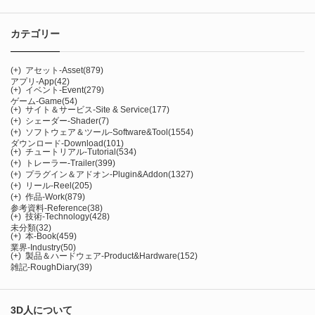
カテゴリー
(+)
アセット-Asset
(879)
アプリ-App
(42)
(+)
イベント-Event
(279)
ゲーム-Game
(54)
(+)
サイト＆サービス-Site & Service
(177)
(+)
シェーダー-Shader
(7)
(+)
ソフトウェア＆ツール-Software&Tool
(1554)
ダウンロード-Download
(101)
(+)
チュートリアル-Tutorial
(534)
(+)
トレーラー-Trailer
(399)
(+)
プラグイン＆アドオン-Plugin&Addon
(1327)
(+)
リール-Reel
(205)
(+)
作品-Work
(879)
参考資料-Reference
(38)
(+)
技術-Technology
(428)
未分類
(32)
(+)
本-Book
(459)
業界-Industry
(50)
(+)
製品＆ハードウェア-Product&Hardware
(152)
雑記-RoughDiary
(39)
3D人について