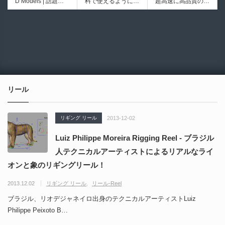
D Models | 話題の
料で使えるようにな
超高速に高品質のク
シピブック パーツ
ブループリントライ
ゲーム『NTE（Nev
ったのか──3D-CA
ワッドポリゴンでリ
を組み合わせて作れ
ブラリやエディタス
6928
6013
erness to Evernes
D民主化の40年史 |
メッシュ可能なオー
る | ktk.kumamoto氏
クリプト API の機
s）』のキャラクタ
3D-CADはなぜ0円
プンソースツール！
によるUnity向けエ
能不足を補う無料＆
ー3Dモデルが公式
で使える時代になっ
MITライセンスとな
フェクト教本が202
オープンソースのU
から無料配布中！M
たのか？ CAD民主
り正式バージョンが
6年7月13日に発
nreal Engine 5プラ
MD（PMX）形式！
化の歴史を振り返る
公開！
売！
グイン！
How I Built a Duelin
Blender Buddy | AP
動画をFabSceneが
g Retractable Light
Iキー不要！Llama.c
公開！
saber V4 | 決闘も可
ppを採用し完全に
リール
能な伸縮式ライトセ
ローカル動作！Ble
ーバーの開発メイキ
nderのドキュメン
ング映像！
トを網羅したBlend
リギング リール
2013-12-02
er向けAIエージェン
ト！無料公開！ by
Luiz Philippe Moreira Rigging Reel - ブラジル
CGMatter
人テクニカルアーティストによるリアルなライ
オンと象のリギングリール！
2013.12.02
リギング リール
リール-Reel
ブラジル、リオデジャネイロ出身のテクニカルアーティストLuiz
Philippe Peixoto B…