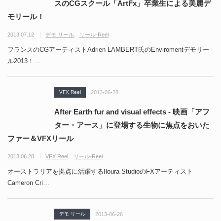
スのCGスクール「ArtFx」卒業生による美麗デ
モリール！
2013.07.12
デモ リール
リール-Reel
フランスのCGアーティストAdrien LAMBERT氏のEnviromentデモリー
ル2013！…
VFX Reel
2013-06-28
After Earth fur and visual effects - 映画「アフ
ター・アース」に登場する生物に焦点をおいた
ファー＆VFXリール
2013.06.28
VFX Reel
リール-Reel
オーストラリアを拠点に活躍するIloura StudioのFXアーティスト
Cameron Cri…
デモ リール
2013-06-26