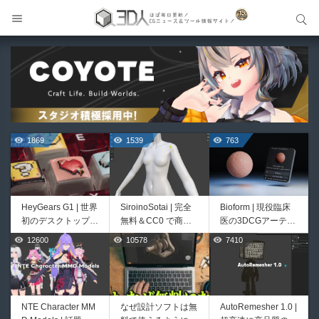
サイト内検索
サイト内検索
1869
1539
763
HeyGears G1 | 世界
SiroinoSotai | 完全
Bioform | 現役臨床
初のデスクトップ型
無料＆CC0 で商用
医の3DCGアーティ
フルカラー3D＆UV
利用OKなVRChat向
ストが実際の解剖学
12600
10578
7410
499
400
統合型プリンターが
け共通素体3Dモデ
に基づいて構築した
登場！
ルが正式リリース！
プロシージャルな生
程よいポリ数＆トポ
物学的Blenderマテ
ロジーにも注目！
リアルアセットアド
オン！無料お試し版
NTE Character MM
なぜ設計ソフトは無
AutoRemesher 1.0 |
Unityエフェクトレ
Directive Utilities |
もあるよ！