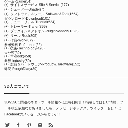
ゲーム-Game
(54)
(+)
サイト＆サービス-Site & Service
(177)
(+)
シェーダー-Shader
(7)
(+)
ソフトウェア＆ツール-Software&Tool
(1554)
ダウンロード-Download
(101)
(+)
チュートリアル-Tutorial
(534)
(+)
トレーラー-Trailer
(399)
(+)
プラグイン＆アドオン-Plugin&Addon
(1326)
(+)
リール-Reel
(205)
(+)
作品-Work
(879)
参考資料-Reference
(38)
(+)
技術-Technology
(428)
未分類
(32)
(+)
本-Book
(459)
業界-Industry
(50)
(+)
製品＆ハードウェア-Product&Hardware
(152)
雑記-RoughDiary
(39)
3D人について
3D/2D/CG関連のネタ・ツール情報をほぼ毎日紹介！掲載してほしい情報、ツ
ール検証依頼などありましたら、メッセージボックス、ツイッターもしくは
Facebookのメッセージからどうぞ！
X
Facebook
Pinterest
Contact
rss