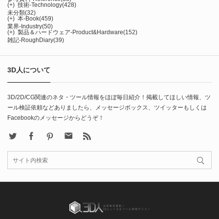
(+)
技術-Technology
(428)
未分類
(32)
(+)
本-Book
(459)
業界-Industry
(50)
(+)
製品＆ハードウェア-Product&Hardware
(152)
雑記-RoughDiary
(39)
3D人について
3D/2D/CG関連のネタ・ツール情報をほぼ毎日紹介！掲載してほしい情報、ツ
ール検証依頼などありましたら、メッセージボックス、ツイッターもしくは
Facebookのメッセージからどうぞ！
X
Facebook
Pinterest
Contact
rss