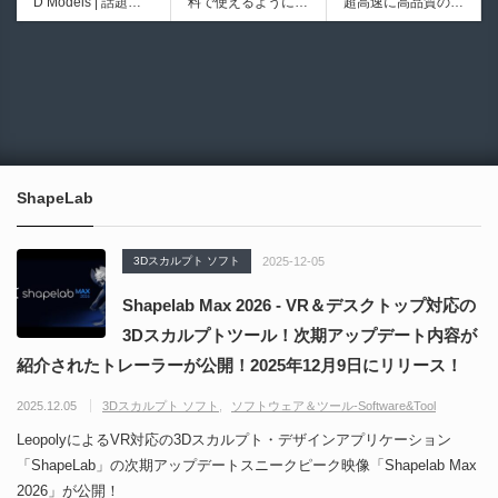
D Models | 話題の
料で使えるようにな
超高速に高品質のク
医の3DCGアーティ
シピブック パーツ
ゲーム『NTE（Nev
ったのか──3D-CA
ワッドポリゴンでリ
ストが実際の解剖学
を組み合わせて作れ
6924
6008
erness to Evernes
D民主化の40年史 |
メッシュ可能なオー
に基づいて構築した
る | ktk.kumamoto氏
s）』のキャラクタ
3D-CADはなぜ0円
プンソースツール！
プロシージャルな生
によるUnity向けエ
ー3Dモデルが公式
で使える時代になっ
MITライセンスとな
物学的Blenderマテ
フェクト教本が202
から無料配布中！M
たのか？ CAD民主
り正式バージョンが
リアルアセットアド
6年7月13日に発
MD（PMX）形式！
化の歴史を振り返る
公開！
オン！無料お試し版
売！
How I Built a Duelin
Blender Buddy | AP
動画をFabSceneが
もあるよ！
g Retractable Light
Iキー不要！Llama.c
公開！
saber V4 | 決闘も可
ppを採用し完全に
ShapeLab
能な伸縮式ライトセ
ローカル動作！Ble
ーバーの開発メイキ
nderのドキュメン
ング映像！
トを網羅したBlend
3Dスカルプト ソフト
2025-12-05
er向けAIエージェン
ト！無料公開！ by
Shapelab Max 2026 - VR＆デスクトップ対応の
CGMatter
3Dスカルプトツール！次期アップデート内容が
紹介されたトレーラーが公開！2025年12月9日にリリース！
2025.12.05
3Dスカルプト ソフト
ソフトウェア＆ツール-Software&Tool
LeopolyによるVR対応の3Dスカルプト・デザインアプリケーション
「ShapeLab」の次期アップデートスニークピーク映像「Shapelab Max
2026」が公開！