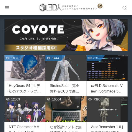
サイト内検索
サイト内検索
1837
1444
831
HeyGears G1 | 世界
SiroinoSotai | 完全
cvELD Schematic V
初のデスクトップ型
無料＆CC0 で商用
iew | Softimageライ
フルカラー3D＆UV
利用OKなVRChat向
クかつNukeの利便
12589
10564
7393
729
457
統合型プリンターが
け共通素体3Dモデ
性も兼ね備えた階層
登場！
ルが正式リリース！
ノードビューをBle
程よいポリ数＆トポ
nderに実装するア
ロジーにも注目！
ドオンが登場！夏季
限定セール中！
NTE Character MM
なぜ設計ソフトは無
AutoRemesher 1.0 |
Bioform | 現役臨床
Unityエフェクトレ