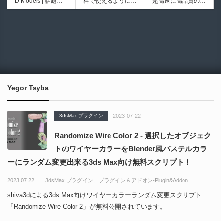
D Models | 話題の
料で使えるようにな
超高速に高品質のク
医の3DCGアーティ
シピブック パーツ
ゲーム『NTE（Nev
ったのか──3D-CA
ワッドポリゴンでリ
ストが実際の解剖学
を組み合わせて作れ
6924
6008
erness to Evernes
D民主化の40年史 |
メッシュ可能なオー
に基づいて構築した
る | ktk.kumamoto氏
s）』のキャラクタ
3D-CADはなぜ0円
プンソースツール！
プロシージャルな生
によるUnity向けエ
ー3Dモデルが公式
で使える時代になっ
MITライセンスとな
物学的Blenderマテ
フェクト教本が202
から無料配布中！M
たのか？ CAD民主
り正式バージョンが
リアルアセットアド
6年7月13日に発
MD（PMX）形式！
化の歴史を振り返る
公開！
オン！無料お試し版
売！
How I Built a Duelin
Blender Buddy | AP
動画をFabSceneが
もあるよ！
g Retractable Light
Iキー不要！Llama.c
公開！
saber V4 | 決闘も可
ppを採用し完全に
Yegor Tsyba
能な伸縮式ライトセ
ローカル動作！Ble
ーバーの開発メイキ
nderのドキュメン
ング映像！
トを網羅したBlend
3dsMax プラグイン
2023-07-22
er向けAIエージェン
ト！無料公開！ by
Randomize Wire Color 2 - 選択したオブジェク
CGMatter
トのワイヤーカラーをBlender風パステルカラ
ーにランダム変更出来る3ds Max向け無料スクリプト！
2023.07.22
3dsMax プラグイン
プラグイン＆アドオン-Plugin&Addon
shiva3dによる3ds Max向けワイヤーカラーランダム変更スクリプト
「Randomize Wire Color 2」が無料公開されています。