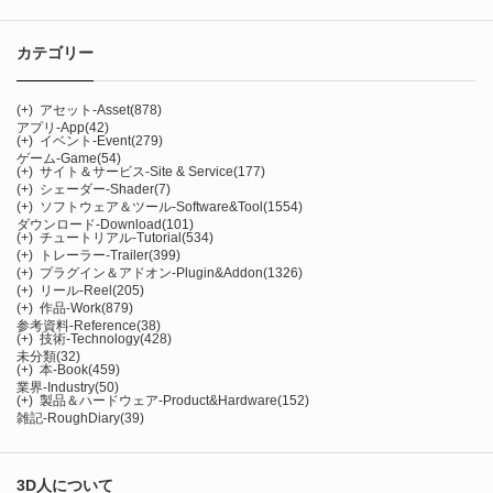
カテゴリー
(+)
アセット-Asset
(878)
アプリ-App
(42)
(+)
イベント-Event
(279)
ゲーム-Game
(54)
(+)
サイト＆サービス-Site & Service
(177)
(+)
シェーダー-Shader
(7)
(+)
ソフトウェア＆ツール-Software&Tool
(1554)
ダウンロード-Download
(101)
(+)
チュートリアル-Tutorial
(534)
(+)
トレーラー-Trailer
(399)
(+)
プラグイン＆アドオン-Plugin&Addon
(1326)
(+)
リール-Reel
(205)
(+)
作品-Work
(879)
参考資料-Reference
(38)
(+)
技術-Technology
(428)
未分類
(32)
(+)
本-Book
(459)
業界-Industry
(50)
(+)
製品＆ハードウェア-Product&Hardware
(152)
雑記-RoughDiary
(39)
3D人について