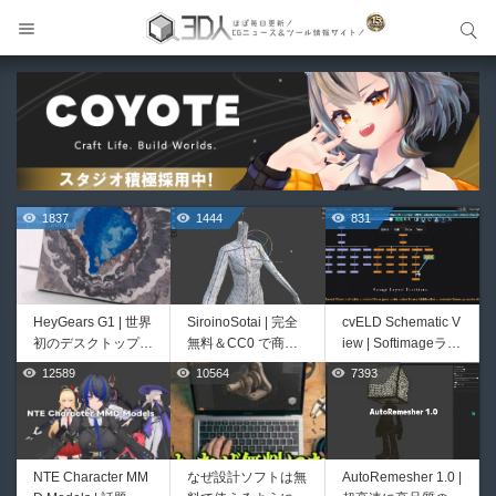
サイト内検索
サイト内検索
1837
1444
831
HeyGears G1 | 世界
SiroinoSotai | 完全
cvELD Schematic V
初のデスクトップ型
無料＆CC0 で商用
iew | Softimageライ
フルカラー3D＆UV
利用OKなVRChat向
クかつNukeの利便
12589
10564
7393
729
457
統合型プリンターが
け共通素体3Dモデ
性も兼ね備えた階層
登場！
ルが正式リリース！
ノードビューをBle
程よいポリ数＆トポ
nderに実装するア
ロジーにも注目！
ドオンが登場！夏季
限定セール中！
NTE Character MM
なぜ設計ソフトは無
AutoRemesher 1.0 |
Bioform | 現役臨床
Unityエフェクトレ