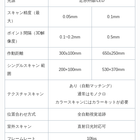
光源
近赤外線/LED
スキャン精度（最
0.05mm
0.1mm
大）
ポイント間隔（3D解
0.1~0.2mm
0.5mm
像度）
作動距離
300±100mm
650±250mm
シングルスキャン 範
200×100mm
530×370mm
囲
あり（自動マッチング）
テクスチャスキャン
通常はモノクロ
カラースキャンにはカラーキットが必要
位置合わせ方式
全自動視覚追跡
室外スキャン
直射日光対応可
フレームレート
10fps