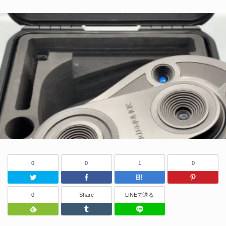
0
0
1
0
Twitter
Facebook
はてなブッ
0
Share
LINEで送る
Feedly
Tumblr
LINEで送る