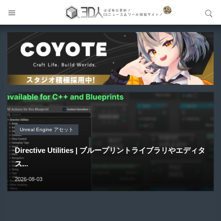
サイト内検索
サイト内検索
Unreal Engine アセット
Unreal Engine アセット
Unity 本
アセット-Asset
Unreal Engine アセット
Pipe It | 直感的にパイプ形状を構築出来るUnreal Engine
Directive Utilities | ブループリントライブラリやエディタ
Unityエフェクトレシピブック パーツを組み合わせて作れ
SiroinoSotai | 完全無料＆CC0 で商用利用OKなVRChat
Material Parameter Manager | Unreal Engi...
5...
ス...
る | ktk.kum...
向け...
2026-08-07
2026-08-05
2026-08-03
2026-08-03
2026-08-02