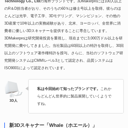
Technology Co., Ltd
の海外ブランドです。3DMakerproには100人以上
のR＆D担当者がおり、そのうちの60％は修士号以上を取得。彼らのほ
とんどは光学、電子工学、3Dモデリング、マシンビジョン、その他の
3D産業で10年以上の実務経験があり、北米、ヨーロッパ、全世界に消
費者に優しい3Dスキャナーを提供することに専念しています。
3DMakerproは研究開発投資を重視し、現在までに3,000万ドル以上を研
究開発に費やしてきました。当社製品は60回以上の特許を取得し、30回
以上のソフトウェア著作権特許を授与。さらに、当社のソフトウェア研
究開発システムはCMMIレベル3として認定され、品質システムは
ISO9001によって認定されています。
私は今回始めて知ったブランドです。
これか
らどんどん世界的に製品展開していくようで
すね。
新3Dスキャナー
「Whale（ホエール）」