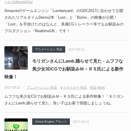
ール-Software&Tool
Amazonのゲームエンジン「Lumberyard」のGDC2017に合わせて公開
されたリアルタイムDemo2本「Lost」と「Bistro」の映像が公開！
「Lost」を手掛けたのはなんと、美麗CGトレーラー等でもお馴染みの
プロダクション「RealtimeUK」です！
アニメーション 作品
2017-03-21
モリガンさんにLamb.踊らせて見た - ムフフな
美少女3DCGでお馴染みＭ－ＲＳ氏による新作
映像！
2017.03.21
アニメーション 作品
キャラクター 作品
作品-Work
ムフフな美少女CGでお馴染みＭ－ＲＳ氏による新作映像！「モリガン
さんにLamb.踊らせて見た」良い子はお家で視聴しましょうね。
Unreal Engine アセット
2017-03-21