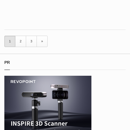
1
2
3
»
PR