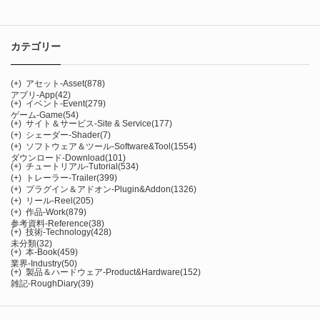
カテゴリー
(+)
アセット-Asset
(878)
アプリ-App
(42)
(+)
イベント-Event
(279)
ゲーム-Game
(54)
(+)
サイト＆サービス-Site & Service
(177)
(+)
シェーダー-Shader
(7)
(+)
ソフトウェア＆ツール-Software&Tool
(1554)
ダウンロード-Download
(101)
(+)
チュートリアル-Tutorial
(534)
(+)
トレーラー-Trailer
(399)
(+)
プラグイン＆アドオン-Plugin&Addon
(1326)
(+)
リール-Reel
(205)
(+)
作品-Work
(879)
参考資料-Reference
(38)
(+)
技術-Technology
(428)
未分類
(32)
(+)
本-Book
(459)
業界-Industry
(50)
(+)
製品＆ハードウェア-Product&Hardware
(152)
雑記-RoughDiary
(39)