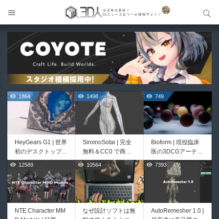
サイト内検索
サイト内検索
1864
1498
749
HeyGears G1 | 世界
SiroinoSotai | 完全
Bioform | 現役臨床
初のデスクトップ型
無料＆CC0 で商用
医の3DCGアーティ
フルカラー3D＆UV
利用OKなVRChat向
ストが実際の解剖学
12589
10564
7393
579
481
統合型プリンターが
け共通素体3Dモデ
に基づいて構築した
登場！
ルが正式リリース！
プロシージャルな生
程よいポリ数＆トポ
物学的Blenderマテ
ロジーにも注目！
リアルアセットアド
オン！無料お試し版
NTE Character MM
なぜ設計ソフトは無
AutoRemesher 1.0 |
cvELD Schematic V
Unityエフェクトレ
もあるよ！