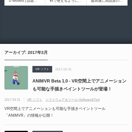
D Models | 話題の
料で使えるようにな
超高速に高品質のク
iew | Softimageライ
シピブック パーツ
ゲーム『NTE（Nev
ったのか──3D-CA
ワッドポリゴンでリ
クかつNukeの利便
を組み合わせて作れ
6924
6008
erness to Evernes
D民主化の40年史 |
メッシュ可能なオー
性も兼ね備えた階層
る | ktk.kumamoto氏
s）』のキャラクタ
3D-CADはなぜ0円
プンソースツール！
ノードビューをBle
によるUnity向けエ
ー3Dモデルが公式
で使える時代になっ
MITライセンスとな
nderに実装するア
フェクト教本が202
から無料配布中！M
たのか？ CAD民主
り正式バージョンが
ドオンが登場！夏季
6年7月13日に発
MD（PMX）形式！
化の歴史を振り返る
公開！
限定セール中！
売！
How I Built a Duelin
Blender Buddy | AP
動画をFabSceneが
g Retractable Light
Iキー不要！Llama.c
公開！
saber V4 | 決闘も可
ppを採用し完全に
アーカイブ: 2017年3月
能な伸縮式ライトセ
ローカル動作！Ble
ーバーの開発メイキ
nderのドキュメン
ング映像！
トを網羅したBlend
VR ソフト
2017-03-31
er向けAIエージェン
ト！無料公開！ by
ANIMVR Beta 1.0 - VR空間上でアニメーション
CGMatter
も可能な手描きペイントツールが登場！
2017.03.31
VR ソフト
ソフトウェア＆ツール-Software&Tool
VR空間上でアニメーションも可能な手描きペイントツール
「ANIMVR」の情報が公開！