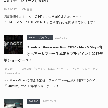
CM！全４シリーズが集結！
2017.03.27
CM 作品
話題沸騰中のトヨタ「C-HR」のコラボCMプロジェクト
「CROSSOVER THE WORLD」全４作品が公開されております！
3dsMax プラグイン
2017-03-27
Ornatrix Showcase Reel 2017 - Max＆Maya向
けヘアー＆ファー生成定番プラグイン！2017年
版ショーケース！
2017.03.27
3dsMax プラグイン
Maya プラグイン
プラグイン＆アドオン-
Plugin&Addon
3ds MaxやMayaで使える定番ヘアー＆ファー生成＆制御プラグイン
「Ornatrix」の2017年版ショーケース！
CM 作品
2017-03-27