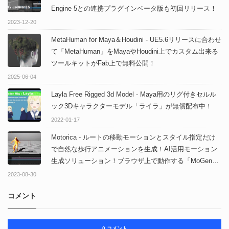
Engine 5との連携プラグインベータ版も初回リリース！
2023-12-20
MetaHuman for Maya＆Houdini - UE5.6リリースに合わせ
て「MetaHuman」をMayaやHoudini上でカスタム出来る
ツールキットがFab上で無料公開！
2025-06-04
Layla Free Rigged 3d Model - Maya用のリグ付きセルル
ック3Dキャラクターモデル「ライラ」が無償配布中！
2022-01-17
Motorica - ルートの移動モーションとスタイル指定だけ
で自然な歩行アニメーションを生成！AI活用モーション
生成ソリューション！ブラウザ上で動作する「MoGen」
ベータ版＆Unreal Engine 5向けプラグイン「Motorica
2023-08-30
Studio」が公開中！
コメント
0 コメント