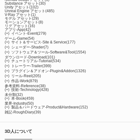
Substance アセット
(30)
Unity アセット
(102)
Unreal Engine アセット
(485)
V-Ray アセット
(1)
モデル アセット
(29)
モーションアセット
(8)
リグ アセット
(16)
アプリ-App
(42)
(+)
イベント-Event
(279)
ゲーム-Game
(54)
(+)
サイト＆サービス-Site & Service
(177)
(+)
シェーダー-Shader
(7)
(+)
ソフトウェア＆ツール-Software&Tool
(1554)
ダウンロード-Download
(101)
(+)
チュートリアル-Tutorial
(534)
(+)
トレーラー-Trailer
(399)
(+)
プラグイン＆アドオン-Plugin&Addon
(1326)
(+)
リール-Reel
(205)
(+)
作品-Work
(879)
参考資料-Reference
(38)
(+)
技術-Technology
(428)
未分類
(32)
(+)
本-Book
(459)
業界-Industry
(50)
(+)
製品＆ハードウェア-Product&Hardware
(152)
雑記-RoughDiary
(39)
3D人について