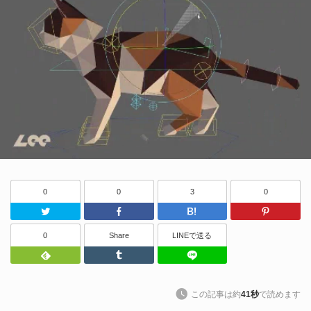
0
0
3
0
Twitter
Facebook
はてなブッ
0
Share
LINEで送る
Feedly
Tumblr
LINEで送る
この記事は約
41秒
で読めます