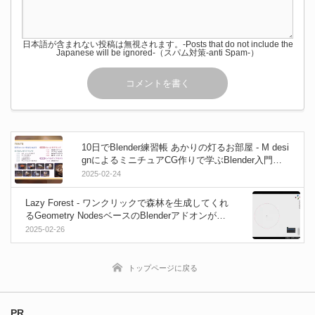
日本語が含まれない投稿は無視されます。-Posts that do not include the
Japanese will be ignored-（スパム対策-anti Spam-）
10日でBlender練習帳 あかりの灯るお部屋 - M desi
gnによるミニチュアCG作りで学ぶBlender入門書
第２弾！2025年3月6日発売！
2025-02-24
Lazy Forest - ワンクリックで森林を生成してくれ
るGeometry NodesベースのBlenderアドオンが登
場！
2025-02-26
トップページに戻る
PR