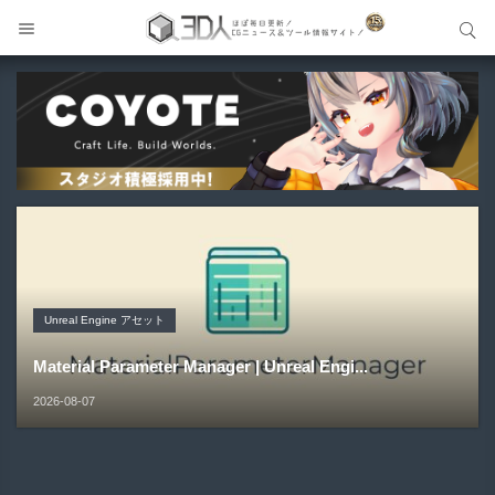
サイト内検索
サイト内検索
Unreal Engine アセット
Unreal Engine アセット
Unity 本
アセット-Asset
Unreal Engine アセット
Pipe It | 直感的にパイプ形状を構築出来るUnreal Engine
Directive Utilities | ブループリントライブラリやエディタ
Unityエフェクトレシピブック パーツを組み合わせて作れ
SiroinoSotai | 完全無料＆CC0 で商用利用OKなVRChat
Material Parameter Manager | Unreal Engi...
5...
ス...
る | ktk.kum...
向け...
2026-08-07
2026-08-05
2026-08-03
2026-08-03
2026-08-02