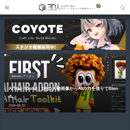
サイト内検索
サイト内検索
Blender アドオン
Blender アドオン
製品＆ハードウェア-Product&Hardware
Unity アセット
Blender アドオン
AI Hair Toolkit | 1枚の人物画像からAIの力を借りてBlen
Atlas2Mesh | テクスチャアトラス内のアルファ形状を自
QIDI Plus5 | 320mm角の大型造形＆65℃チャンバー加熱
NonToon - lilToon開発者による新たなキャラクター向け
d...
OldSchool Controller Add-on | ビューポート操作用G...
動検出＆シルエッ...
に対応した...
シェーダー！...
2026-08-10
2026-08-10
2026-08-10
2026-08-10
2026-08-09