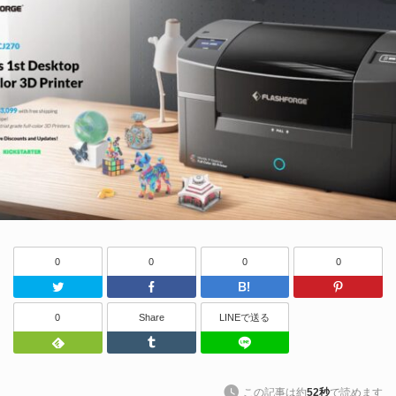
0
0
0
0
Twitter
Facebook
はてなブッ
0
Share
LINEで送る
Feedly
Tumblr
LINEで送る
この記事は約
52秒
で読めます