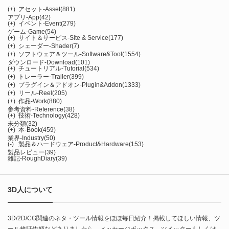
(+)
アセット-Asset
(881)
アプリ-App
(42)
(+)
イベント-Event
(279)
ゲーム-Game
(54)
(+)
サイト＆サービス-Site & Service
(177)
(+)
シェーダー-Shader
(7)
(+)
ソフトウェア＆ツール-Software&Tool
(1554)
ダウンロード-Download
(101)
(+)
チュートリアル-Tutorial
(534)
(+)
トレーラー-Trailer
(399)
(+)
プラグイン＆アドオン-Plugin&Addon
(1333)
(+)
リール-Reel
(205)
(+)
作品-Work
(880)
参考資料-Reference
(38)
(+)
技術-Technology
(428)
未分類
(32)
(+)
本-Book
(459)
業界-Industry
(50)
(-)
製品＆ハードウェア-Product&Hardware
(153)
製品レビュー
(39)
雑記-RoughDiary
(39)
3D人について
3D/2D/CG関連のネタ・ツール情報をほぼ毎日紹介！掲載してほしい情報、ツ