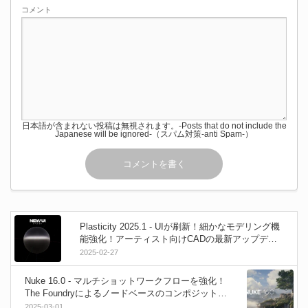
コメント
日本語が含まれない投稿は無視されます。-Posts that do not include the
Japanese will be ignored-（スパム対策-anti Spam-）
Plasticity 2025.1 - UIが刷新！細かなモデリング機
能強化！アーティスト向けCADの最新アップデー
トがリリース！Win＆Mac＆Linux
2025-02-27
Nuke 16.0 - マルチショットワークフローを強化！
The Foundryによるノードベースのコンポジットソ
フト最新メジャーアップデート！
2025-03-01