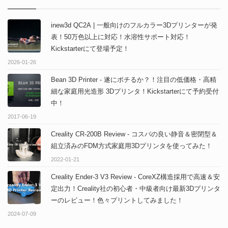
inew3d QC2A | 一般向けのフルカラー3Dプリンターが発
表！50万色以上に対応！水溶性サポート対応！
Kickstarterにて登場予定！
2026-01-26
Bean 3D Printer - 遂にポチるか？！注目の低価格・高精
細な家庭用光造形 3Dプリンタ！Kickstarterにて予約受付
中！
2017-06-19
Creality CR-200B Review - コスパの良い静音＆密閉型＆
組立済みのFDM方式家庭用3Dプリンタを使ってみた！
2022-01-21
Creality Ender-3 V3 Review - CoreXZ構造採用で高速＆安
定出力！Creality社の初心者・中級者向け最新3Dプリンタ
ーのレビュー！色々プリントしてみました！
2024-07-09