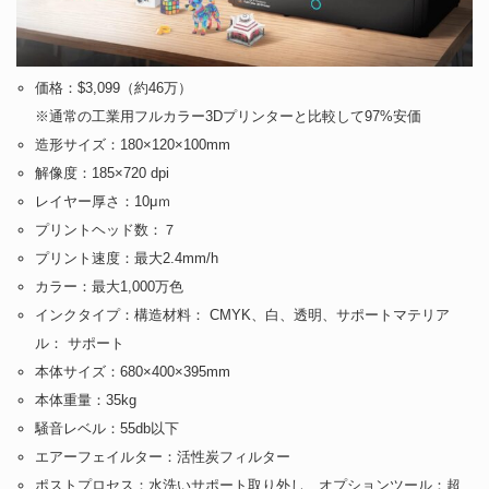
価格：$3,099（約46万）
※通常の工業用フルカラー3Dプリンターと比較して97%安価
造形サイズ：180×120×100mm
解像度：185×720 dpi
レイヤー厚さ：10μｍ
プリントヘッド数：７
プリント速度：最大2.4mm/h
カラー：最大1,000万色
インクタイプ：構造材料： CMYK、白、透明、サポートマテリア
ル： サポート
本体サイズ：680×400×395mm
本体重量：35kg
騒音レベル：55db以下
エアーフェイルター：活性炭フィルター
ポストプロセス：水洗いサポート取り外し、オプションツール：超