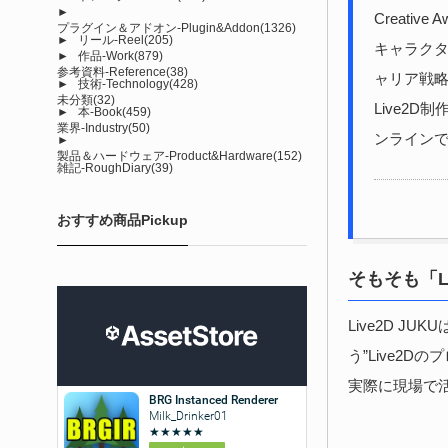
►
Creativ
プラグイン＆アドオン-Plugin&Addon
(1326)
►
リール-Reel
(205)
キャラク
►
作品-Work
(879)
参考資料-Reference
(38)
ャリア戦
►
技術-Technology
(428)
未分類
(32)
Live2
►
本-Book
(459)
業界-Industry
(50)
ンライン
►
製品＆ハードウェア-Product&Hardware
(152)
雑記-RoughDiary
(39)
おすすめ商品Pickup
そもそも「Li
Live2D JUK
う”Live2
実際に現場で