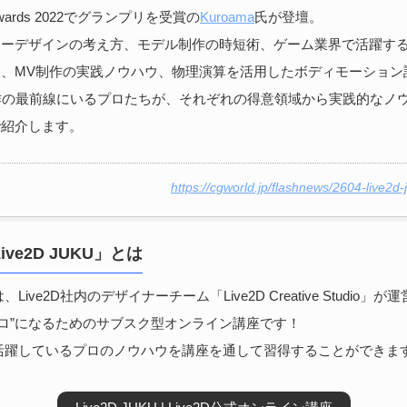
e Awards 2022でグランプリを受賞の
Kuroama
氏が登壇。
ターデザインの考え方、モデル制作の時短術、ゲーム業界で活躍す
略、MV制作の実践ノウハウ、物理演算を活用したボディモーション
D制作の最前線にいるプロたちが、それぞれの得意領域から実践的なノ
で紹介します。
https://cgworld.jp/flashnews/2604-live2d-
ve2D JUKU」とは
Uは、Live2D社内のデザイナーチーム「Live2D Creative Studio」が
Dのプロ”になるためのサブスク型オンライン講座です！
活躍しているプロのノウハウを講座を通して習得することができま