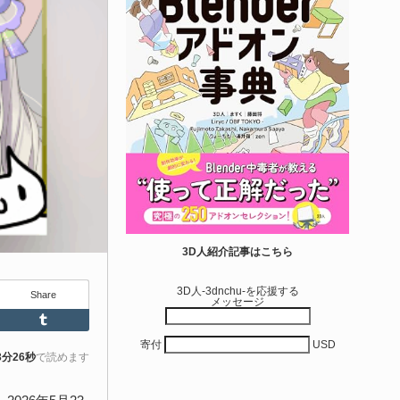
せて作れる | ktk.kum...
6-08-03
k.kumamoto氏によるUnity向けエフェクト教本「Unityエフェク
レシピブック パーツを組み合わせて作れる」が2026年7月13日
翔泳社から発売されています！
きを読む
アセット-Asset
iroinoSotai | 完全無料＆CC0 で商用利用OK
3D人紹介記事はこちら
VRChat向け...
3D人-3dnchu-を応援する
Share
メッセージ
6-08-02
Feedly
Tumblr
バターモデラーの しろいの氏（@SiroinoWorks）が以前から進
寄付
USD
共有を行っていた素体モデル「SironoSotai」をリリースしまし
3分26秒
で読めます
！