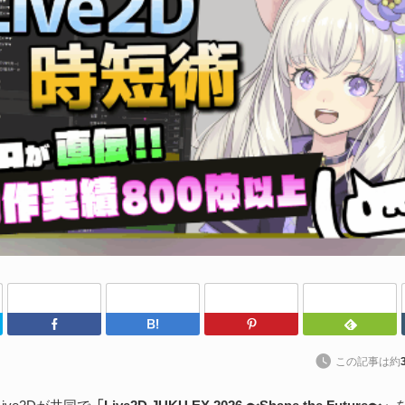
わ
202
kt
ト
に
続
S
な
202
Twitter
Facebook
はてなブックマーク
Pinterest
ア
捗
この記事は約
た