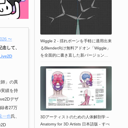
2026 〜
Wiggle 2 - 揺れボーンを手軽に適用出来
を記念して、
るBlender向け無料アドオン「Wiggle」
を全面的に書き直した新バージョン！
ive2D
新物理挙動やピンどめ＆コリジョンに
対応！
助産師」の異
上の実績を持
e2Dデザ
登録者27万
兎一也
氏、
3Dアーティストのための人体解剖学 –
Anatomy for 3D Artists 日本語版 - すべ
2D