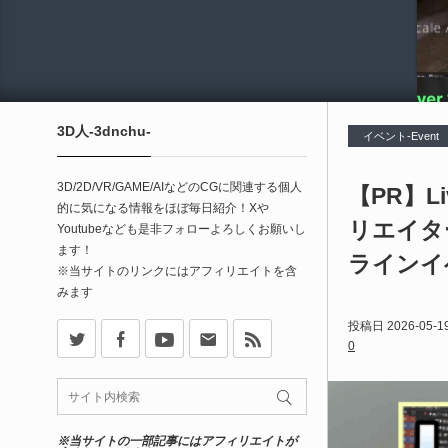
3D人-3dnchu-
イベント-Event
3D/2D/VR/GAME/AIなどのCGに関連する個人
【PR】Liv
的に気になる情報をほぼ毎日紹介！Xや
リエイタ
Youtubeなども是非フォローよろしくお願いし
ます！
ラインイ
※当サイトのリンクにはアフィリエイトを含
みます
X
Facebook
Youtube
Contact
rss
投稿日
2026-05-1
0
※当サイトの一部記事にはアフィリエイトが