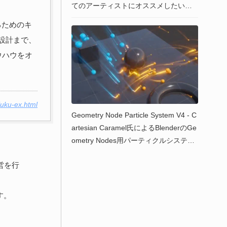
てのアーティストにオススメしたい書
籍！待望の電子版が2023年1月末に販売
るためのキ
開始！
設計まで、
ウハウをオ
juku-ex.html
Geometry Node Particle System V4 - C
artesian Caramel氏によるBlenderのGe
ometry Nodes用パーティクルシステム
ノード！無料公開中！
運営を行
す。