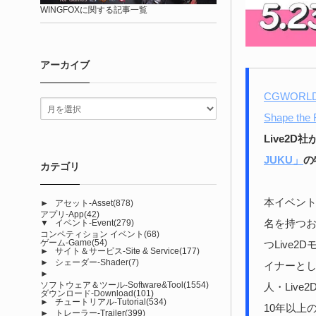
WINGFOXに関する記事一覧
アーカイブ
CGWORL
Shape the
Live2
JUKU」
の
カテゴリ
本イベントに
►
アセット-Asset
(878)
アプリ-App
(42)
名を持つ
▼
イベント-Event
(279)
コンペティション イベント
(68)
ゲーム-Game
(54)
つLive2
►
サイト＆サービス-Site & Service
(177)
►
シェーダー-Shader
(7)
イナーとし
►
ソフトウェア＆ツール-Software&Tool
(1554)
人・Live2
ダウンロード-Download
(101)
►
チュートリアル-Tutorial
(534)
10年以上
►
トレーラー-Trailer
(399)