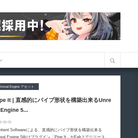
サイト内検索
オン
Unreal Engine アセット
ipe It | 直感的にパイプ形状を構築出来るUnre
 Engine 5...
6-08-05
entient Softwareによる、直感的にパイプ形状を構築出来る
real Engine 5向けプラグイン「Pipe It」がFab上でリリースさ