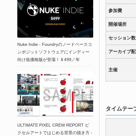
参加費
開催場所
セッション数
Nuke Indie - Foundryのノードベースコ
アーカイブ配
ンポジットソフトウェアにインディー
向け低価格版が登場！＄499／年
主催
タイムテー
ULTIMATE PIXEL CREW REPORT ピ
クセルアートではじめる背景の描き方 -