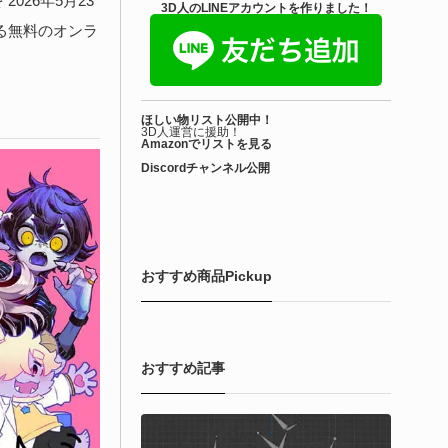
 2026年5月23
きを読む
3D人のLINEアカウントを作りました！
る無料のオンラ
Blender アドオン
ioform | 現役臨床医の3DCGアーティストが
ほしい物リスト公開中！
際の解剖学に基づいて構築...
3D人運営に援助！
Amazonでリストを見る
Discordチャンネル公開
6-08-01
で3DアーティストのLimitless Creative（Hamza Meo氏）によ
生物学的Blenderマテリアルアセット「Bioform - Procedural
ological Materials」がリリースされました！
おすすめ商品Pickup
きを読む
おすすめ記事