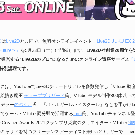
D
は
Live2D
と共同で、無料オンラインイベント
「Live2D JUKU EX 
 Future〜」
を5月23日（土）に開催します。
Live2D社創業20周年
D社が運営する”Live2Dのプロ”になるためのオンライン講座サービス
「L
特別講座です。
は、YouTubeでLive2Dチュートリアルを多数発信し「VTuber
お絵描き魔王
ディープブリザード
氏、VTuberモデル制作800体以
Dモデラー
ののん。
氏、『バトルガールハイスクール』などを手がけLiv
てゲーム・VTuber両分野で活躍する
fumi
氏、YouTubeチャンネル
D Creative Awards 2021グランプリ受賞のクリエイター・VTuber
瀬
のキャリアを持つフリーランスアーティスト兼Live2Dリガーで、Live