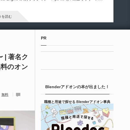
ました！
きを読む
Unreal Engine アセット
PR
irective Utilities | ブループリントライブラリ
エディタス...
e〜 | 著名ク
無料のオン
6-08-03
real Directiveによる「Directive Utilities」はブループリントライ
ラリやエディタスクリプト API の機能不足を補うオープンソー
Blenderアドオンの本が出ました！
 Unreal Engine プラグインです。FabとGithub上で無料公開さ
ています！
無料
きを読む
職種と用途で探せる Blenderアドオン事典
Unity 本
nityエフェクトレシピブック パーツを組み合