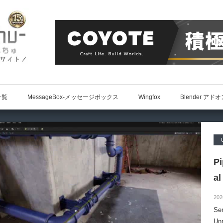
一覧
MessageBox-メッセージボックス
Wingfox
Blender アド
P
al
202
S
Un