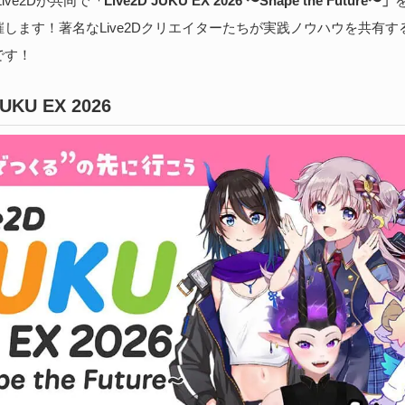
ive2Dが共同で
「Live2D JUKU EX 2026 〜Shape the Future〜」
を
続
します！著名なLive2Dクリエイターたちが実践ノウハウを共有す
です！
B
JUKU EX 2026
実
202
医師
る、
Bi
続