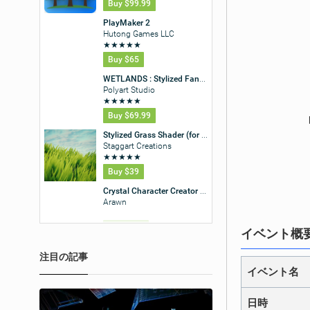
「
イベント概
注目の記事
イベント名
日時