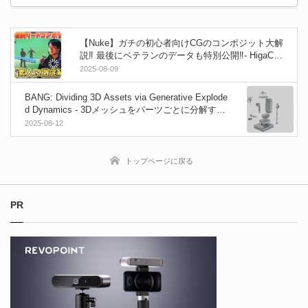
【Nuke】ガチの初心者向けCGのコンポジット大解
説‼ 最後にベテランのデータも特別公開‼- HigaCG
チャンネルにてNUKE Non-Commercial (非商用版)
2025-08-09
を使用したコンポジット解説動画が公開！
BANG: Dividing 3D Assets via Generative Explode
d Dynamics - 3Dメッシュをパーツごとに分解する
技術！SIGGRAPH 2025 発表論文！
2025-08-12
トップページに戻る
PR