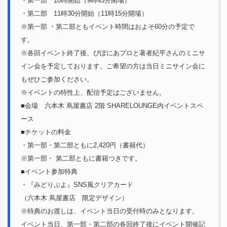
・第一部 10時開始（9時45分開場）
・第二部 11時30分開始（11時15分開場）
※第一部 ・第二部ともイベント時間はおよそ60分の予定で
す。
※各回イベント終了後、ぴぽにあプロと著者紀平さんのミニサ
イン会を予定しております。ご希望の方は当日ミニサイン会に
もぜひご参加ください。
※イベントの特性上、配信予定はございません。
■会場 六本木 蔦屋書店 2階 SHARELOUNGE内イベントスペ
ース
■チケットの料金
・第一部・第二部ともに2,420円（書籍代）
※第一部・ 第二部ともに書籍つきです。
■イベント参加特典
・『みどりぷよ』SNS風クリアカード
（六本木 蔦屋書店 限定デザイン）
※特典のお渡しは、イベント当日の受付時のみとなります。
イベント当日、第一部・第二部の各回終了後にイベント開催記