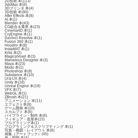
2D技術 本
(113)
3dsMax 本
(6)
3Dプリンタ 本
(4)
3D技術 本
(90)
After Effects 本
(8)
AI 本
(1)
Blender 本
(43)
CG総合＆業界 本
(23)
Cinema4D 本
(1)
CryEngine 本
(1)
DaVinci Resolve 本
(1)
Fusion 360 本
(1)
Houdini 本
(8)
InstaMAT 本
(1)
Krita 本
(2)
MagicaVoxel 本
(3)
Marvelous Designer 本
(3)
Maya 本
(23)
Modo 本
(1)
Photoshop 本
(8)
Substance 本
(10)
UI＆UX 本
(4)
Unity 本
(18)
Unreal Engine 本
(19)
VFX 本
(7)
WebGL 本
(1)
ZBrush 本
(21)
アニメーション 本
(11)
エフェクト本
(8)
ゲーム開発 本
(10)
スカルプト 本
(6)
パイプライン・制作 本
(6)
フィギュア・造形本
(15)
プログラミング本
(1)
プログラミング＆スクリプティング 本
(1)
写真・構図・レイアウト 本
(6)
画集（アートブック）
(45)
色・照明 本
(4)