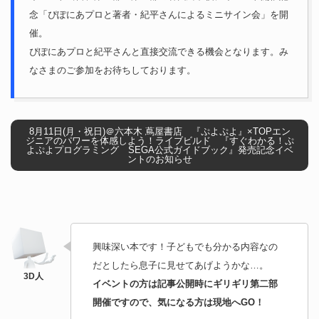
念「ぴぽにあプロと著者・紀平さんによるミニサイン会」を開
催。
ぴぽにあプロと紀平さんと直接交流できる機会となります。み
なさまのご参加をお待ちしております。
8月11日(月・祝日)＠六本木 蔦屋書店 『ぷよぷよ』×TOPエン
ジニアのパワーを体感しよう！ライブビルド 『すぐわかる！ぷ
よぷよプログラミング SEGA公式ガイドブック』発売記念イベ
ントのお知らせ
興味深い本です！子どもでも分かる内容なの
だとしたら息子に見せてあげようかな…。
イベントの方は記事公開時にギリギリ第二部
開催ですので、気になる方は現地へGO！