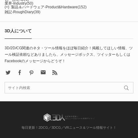
業界-Industry
(50)
(+)
製品＆ハードウェア-Product&Hardware
(152)
雑記-RoughDiary
(39)
3D人について
3D/2D/CG関連のネタ・ツール情報をほぼ毎日紹介！掲載してほしい情報、ツ
ール検証依頼などありましたら、メッセージボックス、ツイッターもしくは
Facebookのメッセージからどうぞ！
X
Facebook
Pinterest
Contact
rss
毎日更新！2DCG／3DCG／VRニュース＆ツール情報サイト！