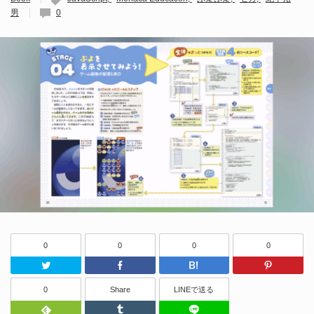
男
0
0
0
0
0
Twitter
Facebook
はてなブッ
0
Share
LINEで送る
Feedly
Tumblr
LINEで送る