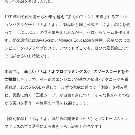
るレベル感を目指しました。
1991年の初代登場から30年を超えて多くのファンに支持されるアクシ
ョンパズルゲーム『ぷよぷよ』。製品版と同じ公式の「ぷよ」の絵を使
って、『ぷよぷよ』の雰囲気を楽しみながら、ゼロからゲームを作りま
す。開発環境にはJavaScriptとMonaca Educationを使用。必要なのはコ
ンピュータのブラウザだけで、いつでもどこでも、遊びの延長線上です
ぐに試せるのも特徴です。
本編では、
新しい「ぷよぷよプログラミング 2.0」のソースコードを全
文掲載
したうえで、第一線のエンジニアが基本の知識×テクニックを厳
選解説。15のSTAGEを通して一歩ずつ完成に近づく「体験」を積み重
ね、実践に効く「王道ムーブ」が自然と身につく。そんな将来へとつな
がる実力を養う、本格派の一冊をお届けします。
【特別収録】『ぷよぷよ』製品版の開発者（セガ）とeスポーツのトッ
プクラスのプロ選手による書き下ろし記事も必見です！