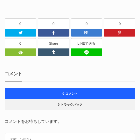
0
0
0
0
Twitter
Facebook
はてなブッ
0
Share
LINEで送る
Feedly
Tumblr
LINEで送る
コメント
0 コメント
0 トラックバック
コメントをお待ちしています。
名前
( 必須 )