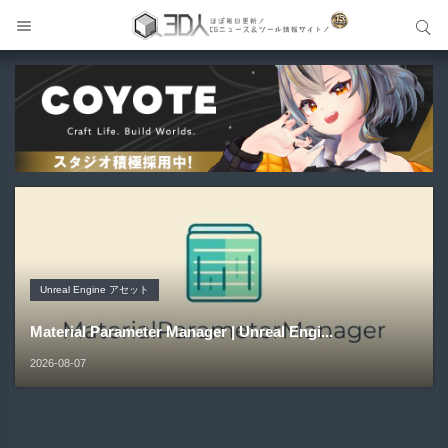
サイト内検索
サイト内検索
Unreal Engine アセット
Unreal Engine アセット
Unity 本
アセット-Asset
Unreal Engine アセット
Pipe It | 直感的にパイプ形状を構築出来るUnreal Engine
Directive Utilities | ブループリントライブラリやエディタ
Unityエフェクトレシピブック パーツを組み合わせて作れ
SiroinoSotai | 完全無料＆CC0 で商用利用OKなVRChat
Material Parameter Manager | Unreal Engi...
5...
ス...
る | ktk.kum...
向け...
2026-08-07
2026-08-05
2026-08-03
2026-08-03
2026-08-02