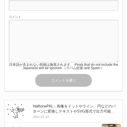
コメント
日本語が含まれない投稿は無視されます。-Posts that do not include the
Japanese will be ignored-（スパム対策-anti Spam-）
HalftonePAL - 画像をドットやライン、円などのパ
ターンに変換しテキストやSVG形式で出力可能な
無料＆オープンソースのツール！Win＆Mac＆Linu
2021-01-14
x