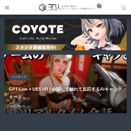
サイト内検索
サイト内検索
メイキング
Blender アドオン
Blender アドオン
Maya プラグイン
Unreal Engine アセット
GPT-Live × UE5 VR | 会話して触れて反応するAIキャラク
HairStyler | Blender向けヘアー作成支援アドオンが新登
Buldozer | Blender向けリトポロジーツールセットアドオ
ター！...
場！
ン！
Gizmify Media Plane 2 | MP4・AVI・MKV・MOVな...
Material Parameter Manager | Unreal Engi...
2026-08-09
2026-08-09
2026-08-09
2026-08-08
2026-08-07