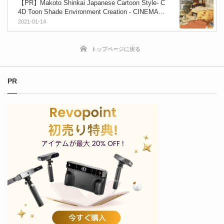
【PR】Makoto Shinkai Japanese Cartoon Style- C
4D Toon Shade Environment Creation - CINEMA 4
Dで日本の劇場アニメ風CGを作る！Wingfoxオンラ
2021-01-14
インチュートリアルコース！
トップページに戻る
PR