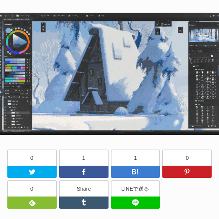
0
1
1
0
Twitter
Facebook
はてなブッ
0
Share
LINEで送る
Feedly
Tumblr
LINEで送る