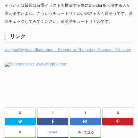
そういえば最近は背景イラストを構築する際にBlenderを活用する人が
増えますたよね。こういうチュートリアルが刺さる人も多そうです。是
非チェックしてみてください。※英語チュートリアルです。
リンク
wingfox|Stylised Illustration – Blender to Photoshop Process_Yiihuu.cc
0
1
1
0
Twitter
Facebook
はてなブッ
0
Share
LINEで送る