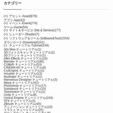
カテゴリー
(+)
アセット-Asset
(879)
アプリ-App
(42)
(+)
イベント-Event
(279)
ゲーム-Game
(54)
(+)
サイト＆サービス-Site & Service
(177)
(+)
シェーダー-Shader
(7)
(+)
ソフトウェア＆ツール-Software&Tool
(1554)
ダウンロード-Download
(101)
(-)
チュートリアル-Tutorial
(534)
3ds Max チュートリアル
(1)
3Dフォトスキャン チュートリアル
(2)
3Dプリント チュートリアル
(1)
After Effects チュートリアル
(10)
Blender チュートリアル
(186)
CG制作 チュートリアル
(53)
CINEMA 4D チュートリアル
(6)
CryEngine チュートリアル
(1)
Houdini チュートリアル
(23)
Illustrator チュートリアル
(1)
Marvelous Designer チュートリアル
(3)
Maya チュートリアル
(41)
Photoshop チュートリアル
(17)
Substance チュートリアル
(15)
Twinmotion チュートリアル
(1)
Unity チュートリアル
(8)
Unreal Engine チュートリアル
(104)
VFX チュートリアル
(3)
ZBrush チュートリアル
(45)
アニメーション チュートリアル
(10)
イラスト チュートリアル
(25)
ゲームアセット チュートリアル
(6)