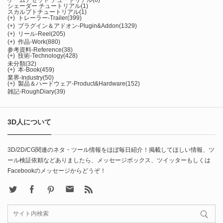
シェーダー チュートリアル
(1)
スカルプトチュートリアル
(1)
(+)
トレーラー-Trailer
(399)
(+)
プラグイン＆アドオン-Plugin&Addon
(1329)
(+)
リール-Reel
(205)
(+)
作品-Work
(880)
参考資料-Reference
(38)
(+)
技術-Technology
(428)
未分類
(32)
(+)
本-Book
(459)
業界-Industry
(50)
(+)
製品＆ハードウェア-Product&Hardware
(152)
雑記-RoughDiary
(39)
3D人について
3D/2D/CG関連のネタ・ツール情報をほぼ毎日紹介！掲載してほしい情報、ツ
ール検証依頼などありましたら、メッセージボックス、ツイッターもしくは
Facebookのメッセージからどうぞ！
X
Facebook
Pinterest
Contact
rss