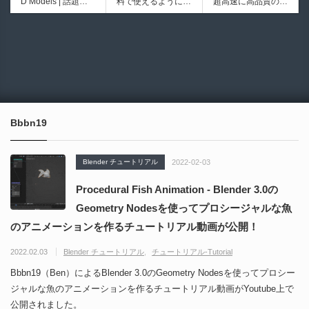
D Models | 話題の
料で使えるようにな
超高速に高品質のク
シピブック パーツ
ブループリントライ
ゲーム『NTE（Nev
ったのか──3D-CA
ワッドポリゴンでリ
を組み合わせて作れ
ブラリやエディタス
6930
6013
erness to Evernes
D民主化の40年史 |
メッシュ可能なオー
る | ktk.kumamoto氏
クリプト API の機
s）』のキャラクタ
3D-CADはなぜ0円
プンソースツール！
によるUnity向けエ
能不足を補う無料＆
ー3Dモデルが公式
で使える時代になっ
MITライセンスとな
フェクト教本が202
オープンソースのU
から無料配布中！M
たのか？ CAD民主
り正式バージョンが
6年7月13日に発
nreal Engine 5プラ
MD（PMX）形式！
化の歴史を振り返る
公開！
売！
グイン！
How I Built a Duelin
Blender Buddy | AP
動画をFabSceneが
g Retractable Light
Iキー不要！Llama.c
公開！
saber V4 | 決闘も可
ppを採用し完全に
Bbbn19
能な伸縮式ライトセ
ローカル動作！Ble
ーバーの開発メイキ
nderのドキュメン
ング映像！
トを網羅したBlend
Blender チュートリアル
2022-02-03
er向けAIエージェン
ト！無料公開！ by
Procedural Fish Animation - Blender 3.0の
CGMatter
Geometry Nodesを使ってプロシージャルな魚
のアニメーションを作るチュートリアル動画が公開！
2022.02.03
Blender チュートリアル
チュートリアル-Tutorial
Bbbn19（Ben）によるBlender 3.0のGeometry Nodesを使ってプロシー
ジャルな魚のアニメーションを作るチュートリアル動画がYoutube上で
公開されました。