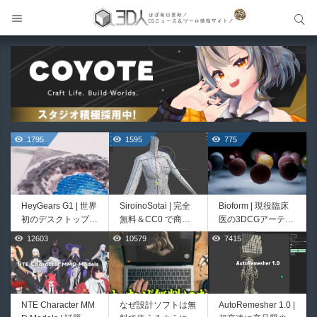
サイト内検索
サイト内検索
1795
1595
775
HeyGears G1 | 世界
SiroinoSotai | 完全
Bioform | 現役臨床
初のデスクトップ型
無料＆CC0 で商用
医の3DCGアーティ
フルカラー3D＆UV
利用OKなVRChat向
ストが実際の解剖学
12603
10579
7415
518
414
統合型プリンターが
け共通素体3Dモデ
に基づいて構築した
登場！
ルが正式リリース！
プロシージャルな生
程よいポリ数＆トポ
物学的Blenderマテ
ロジーにも注目！
リアルアセットアド
オン！無料お試し版
NTE Character MM
なぜ設計ソフトは無
AutoRemesher 1.0 |
Unityエフェクトレ
Directive Utilities |
もあるよ！