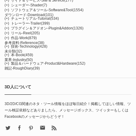
(+)
サイト＆サービス-Site & Service
(177)
(+)
シェーダー-Shader
(7)
(+)
ソフトウェア＆ツール-Software&Tool
(1554)
ダウンロード-Download
(101)
(+)
チュートリアル-Tutorial
(534)
(+)
トレーラー-Trailer
(399)
(+)
プラグイン＆アドオン-Plugin&Addon
(1326)
(+)
リール-Reel
(205)
(+)
作品-Work
(879)
参考資料-Reference
(38)
(+)
技術-Technology
(428)
未分類
(32)
(+)
本-Book
(459)
業界-Industry
(50)
(+)
製品＆ハードウェア-Product&Hardware
(152)
雑記-RoughDiary
(39)
3D人について
3D/2D/CG関連のネタ・ツール情報をほぼ毎日紹介！掲載してほしい情報、ツ
ール検証依頼などありましたら、メッセージボックス、ツイッターもしくは
Facebookのメッセージからどうぞ！
X
Facebook
Pinterest
Contact
rss