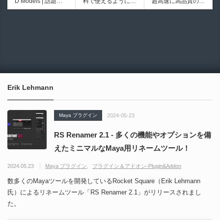
D Models | 話題の
料で使えるようにな
超高速に高品質のク
シピブック パーツ
ブループリントライ
ゲーム『NTE（Nev
ったのか──3D-CA
ワッドポリゴンでリ
を組み合わせて作れ
ブラリやエディタス
6932
6017
erness to Evernes
D民主化の40年史 |
メッシュ可能なオー
る | ktk.kumamoto氏
クリプト API の機
s）』のキャラクタ
3D-CADはなぜ0円
プンソースツール！
によるUnity向けエ
能不足を補う無料＆
ー3Dモデルが公式
で使える時代になっ
MITライセンスとな
フェクト教本が202
オープンソースのU
から無料配布中！M
たのか？ CAD民主
り正式バージョンが
6年7月13日に発
nreal Engine 5プラ
MD（PMX）形式！
化の歴史を振り返る
公開！
売！
グイン！
How I Built a Duelin
Blender Buddy | AP
動画をFabSceneが
g Retractable Light
Iキー不要！Llama.c
公開！
saber V4 | 決闘も可
ppを採用し完全に
Erik Lehmann
能な伸縮式ライトセ
ローカル動作！Ble
ーバーの開発メイキ
nderのドキュメン
ング映像！
トを網羅したBlend
Maya プラグイン
2024-05-23
er向けAIエージェン
ト！無料公開！ by
RS Renamer 2.1 - 多くの機能やオプションを備
CGMatter
えたミニマルなMaya用リネームツール！
2024.05.23
Maya プラグイン
プラグイン＆アドオン-Plugin&Addon
数多くのMayaツールを開発しているRocket Square（Erik Lehmann
氏）によるリネームツール「RS Renamer 2.1」がリリースされまし
た。