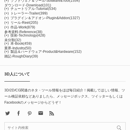
(+)
ソフトウェア＆ツール-Software&Tool
(1554)
ダウンロード-Download
(101)
(+)
チュートリアル-Tutorial
(534)
(+)
トレーラー-Trailer
(399)
(+)
プラグイン＆アドオン-Plugin&Addon
(1327)
(+)
リール-Reel
(205)
(+)
作品-Work
(879)
参考資料-Reference
(38)
(+)
技術-Technology
(428)
未分類
(32)
(+)
本-Book
(459)
業界-Industry
(50)
(+)
製品＆ハードウェア-Product&Hardware
(152)
雑記-RoughDiary
(39)
3D人について
3D/2D/CG関連のネタ・ツール情報をほぼ毎日紹介！掲載してほしい情報、ツ
ール検証依頼などありましたら、メッセージボックス、ツイッターもしくは
Facebookのメッセージからどうぞ！
X
Facebook
Pinterest
Contact
rss