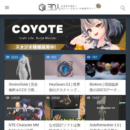
サイト内検索
サイト内検索
1633
931
787
SiroinoSotai | 完全
HeyGears G1 | 世界
Bioform | 現役臨床
無料＆CC0 で商用
初のデスクトップ型
医の3DCGアーティ
利用OKなVRChat向
フルカラー3D＆UV
ストが実際の解剖学
12626
10592
7437
526
421
け共通素体3Dモデ
統合型プリンターが
に基づいて構築した
ルが正式リリース！
登場！
プロシージャルな生
程よいポリ数＆トポ
物学的Blenderマテ
ロジーにも注目！
リアルアセットアド
オン！無料お試し版
NTE Character MM
なぜ設計ソフトは無
AutoRemesher 1.0 |
Unityエフェクトレ
Directive Utilities |
もあるよ！