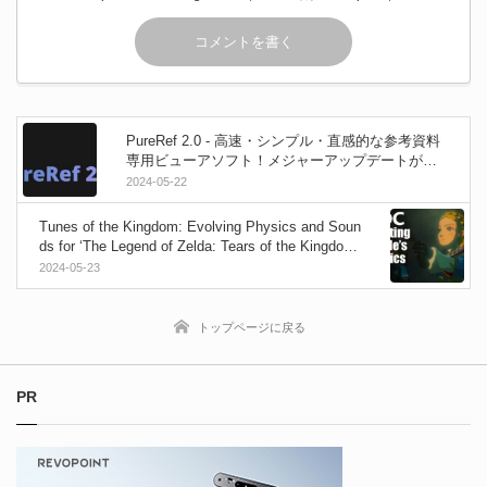
PureRef 2.0 - 高速・シンプル・直感的な参考資料
専用ビューアソフト！メジャーアップデートが公
開！UI一新！描画ツールやGifアニメ対応！リッチ
2024-05-22
テキストエディタ！企業向け商用ライセンスなど
を新設！Win＆Mac＆Linux
Tunes of the Kingdom: Evolving Physics and Soun
ds for ‘The Legend of Zelda: Tears of the Kingdom’
- GDC 2024で任天堂による『ゼルダの伝説 ティ
2024-05-23
アーズ オブ ザ キングダム』の講演映像が公開！
全て物理で動かす世界！広大な世界の音響設計と
は！？
トップページに戻る
PR