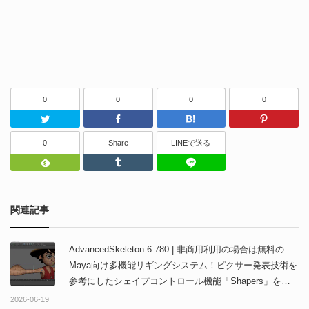
0
0
0
0
Twitter
Facebook
はてなブッ
0
Share
LINEで送る
Feedly
Tumblr
LINEで送る
関連記事
AdvancedSkeleton 6.780 | 非商用利用の場合は無料の
Maya向け多機能リギングシステム！ピクサー発表技術を
参考にしたシェイプコントロール機能「Shapers」を搭
載！
2026-06-19