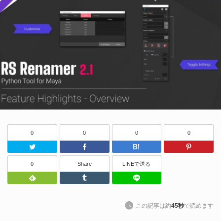
0
0
0
0
Twitter
Facebook
はてなブッ
0
Share
LINEで送る
Feedly
Tumblr
LINEで送る
この記事は約
45秒
で読めます