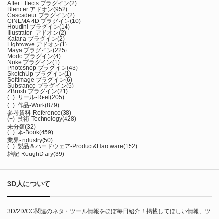
After Effects プラグイン
(2)
Blender アドオン
(952)
Cascadeur プラグイン
(2)
CINEMA 4D プラグイン
(10)
Houdini プラグイン
(14)
Illustrator_アドオン
(2)
Katana プラグイン
(2)
Lightwave アドオン
(1)
Maya プラグイン
(225)
Modo プラグイン
(4)
Nuke プラグイン
(1)
Photoshop プラグイン
(43)
SketchUp プラグイン
(1)
Softimage プラグイン
(6)
Substance プラグイン
(5)
ZBrush プラグイン
(21)
(+)
リール-Reel
(205)
(+)
作品-Work
(879)
参考資料-Reference
(38)
(+)
技術-Technology
(428)
未分類
(32)
(+)
本-Book
(459)
業界-Industry
(50)
(+)
製品＆ハードウェア-Product&Hardware
(152)
雑記-RoughDiary
(39)
3D人について
3D/2D/CG関連のネタ・ツール情報をほぼ毎日紹介！掲載してほしい情報、ツ