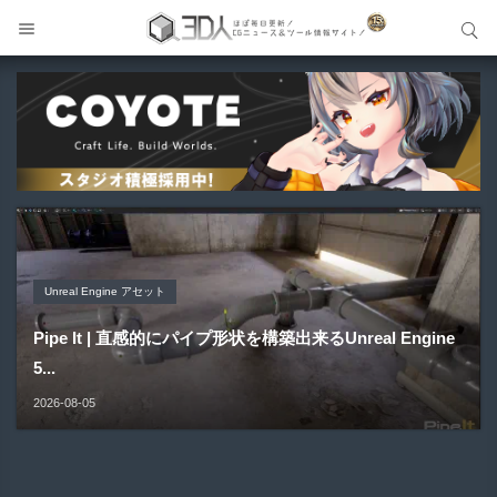
サイト内検索
サイト内検索
Unreal Engine アセット
Unreal Engine アセット
Unity 本
アセット-Asset
Blender アドオン
Pipe It | 直感的にパイプ形状を構築出来るUnreal Engine
Directive Utilities | ブループリントライブラリやエディタ
Unityエフェクトレシピブック パーツを組み合わせて作れ
SiroinoSotai | 完全無料＆CC0 で商用利用OKなVRChat
Bioform | 現役臨床医の3DCGアーティストが実際の解剖
5...
ス...
る | ktk.kum...
向け...
学に基づいて構築...
2026-08-05
2026-08-03
2026-08-03
2026-08-02
2026-08-01