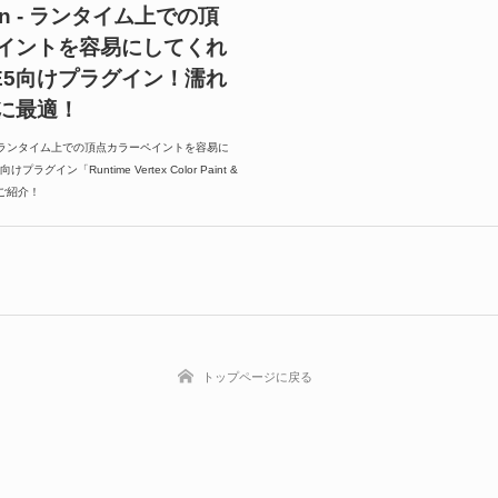
ugin - ランタイム上での頂
イントを容易にしてくれ
UE5向けプラグイン！濡れ
に最適！
による、ランタイム上での頂点カラーペイントを容易に
ラグイン「Runtime Vertex Color Paint &
」のご紹介！
トップページに戻る