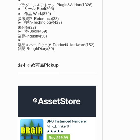
プラグイン＆アドオン-Plugin&Addon
(1326)
►
リール-Reel
(205)
►
作品-Work
(879)
参考資料-Reference
(38)
►
技術-Technology
(428)
未分類
(32)
►
本-Book
(459)
業界-Industry
(50)
►
製品＆ハードウェア-Product&Hardware
(152)
雑記-RoughDiary
(39)
おすすめ商品Pickup