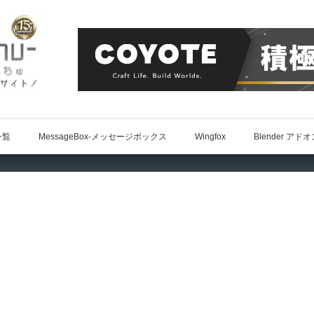
一覧
MessageBox-メッセージボックス
Wingfox
Blender アド