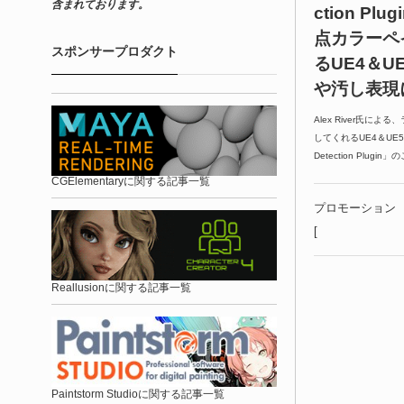
含まれております。
ction Pl
点カラーペ
スポンサープロダクト
るUE4＆
や汚し表現
Alex River氏
してくれるUE4＆UE5向けプ
Detection Plugin
CGElementaryに関する記事一覧
プロモーション
[
Reallusionに関する記事一覧
Paintstorm Studioに関する記事一覧