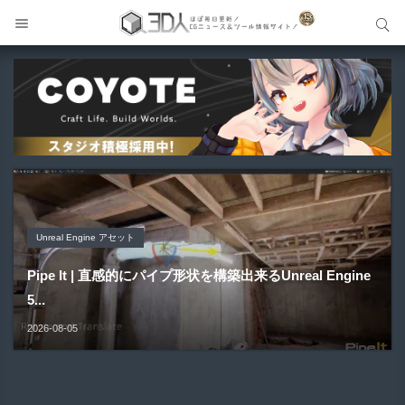
サイト内検索
サイト内検索
Unreal Engine アセット
Unreal Engine アセット
Unity 本
アセット-Asset
Blender アドオン
Pipe It | 直感的にパイプ形状を構築出来るUnreal Engine
Directive Utilities | ブループリントライブラリやエディタ
Unityエフェクトレシピブック パーツを組み合わせて作れ
SiroinoSotai | 完全無料＆CC0 で商用利用OKなVRChat
Bioform | 現役臨床医の3DCGアーティストが実際の解剖
5...
ス...
る | ktk.kum...
向け...
学に基づいて構築...
2026-08-05
2026-08-03
2026-08-03
2026-08-02
2026-08-01