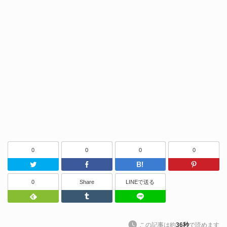
0
0
0
0
Twitter
Facebook
はてなブッ
0
Share
LINEで送る
Feedly
Tumblr
LINEで送る
この記事は約
36秒
で読めます