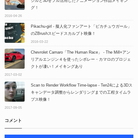
シルと3Dをフル活用したアニメーション作品メイキン
グ！
2016-04-26
Pikaсhu-girl - 擬人化ファンアート「ピカチュウガール」
のZBrushスピードスカルプト映像！
2016-03-22
Chevrolet Camaro「The Human Race」 - The Mill×アン
リアルエンジン４を使ったシボレー・カマロのプロジェ
クトが凄い！メイキングあり
2017-03-02
Scan to Render Workflow Time-lapse - Ten24による3Dス
キャンデータ調整からレンダリングまでの工程タイムラ
プス映像！
2017-09-05
コメント