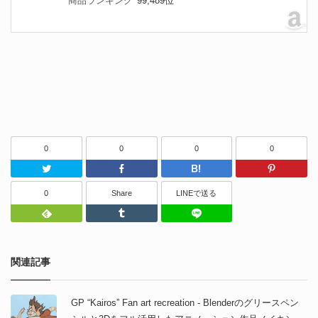
商品ランキング
99,489位
0
0
0
0
Twitter
Facebook
はてなブッ
0
Share
LINEで送る
Feedly
Tumblr
LINEで送る
関連記事
GP “Kairos” Fan art recreation - Blenderのグリースペン