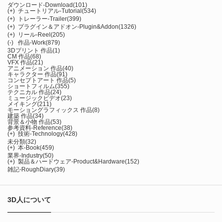
ダウンロード-Download
(101)
(+)
チュートリアル-Tutorial
(534)
(+)
トレーラー-Trailer
(399)
(+)
プラグイン＆アドオン-Plugin&Addon
(1326)
(+)
リール-Reel
(205)
(-)
作品-Work
(879)
3Dプリント 作品
(1)
CM 作品
(68)
VFX 作品
(21)
アニメーション 作品
(40)
キャラクター 作品
(91)
コンセプトアート 作品
(5)
ショートフィルム
(355)
テクニカル 作品
(24)
ミュージックビデオ
(23)
メイキング
(211)
モーショングラフィックス 作品
(8)
建築 作品
(34)
背景＆小物 作品
(53)
参考資料-Reference
(38)
(+)
技術-Technology
(428)
未分類
(32)
(+)
本-Book
(459)
業界-Industry
(50)
(+)
製品＆ハードウェア-Product&Hardware
(152)
雑記-RoughDiary
(39)
3D人について