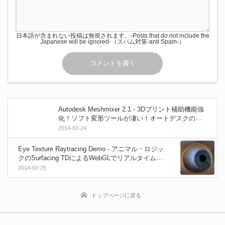
日本語が含まれない投稿は無視されます。-Posts that do not include the
Japanese will be ignored-（スパム対策-anti Spam-）
Autodesk Meshmixer 2.1 - 3Dプリント補助機能強
化！ソフト変形ツールが凄い！オートデスクの無
料3Dモデリングツール新バージョン！
2014-02-24
Eye Texture Raytracing Demo - アニマル・ロジッ
クのSurfacing TDによるWebGLでリアルタイム描
画された眼球モデル！
2014-02-25
トップページに戻る